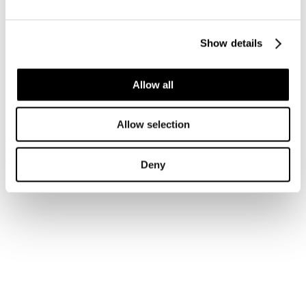
Accedi
Show details
Hai dimenticato la tua password?
Hai dimenticato il tuo nome utente?
Sei qui:
Allow all
Home
Login
Allow selection
Iscriviti alla newsletter
Risparmia con le nostre convenzioni
Associati
Deny