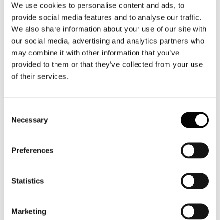
We use cookies to personalise content and ads, to
Video
provide social media features and to analyse our traffic.
We also share information about your use of our site with
Articoli e Interviste
our social media, advertising and analytics partners who
Contatti
may combine it with other information that you’ve
provided to them or that they’ve collected from your use
Tel. +39 320 57 80 986
of their services.
Email segreteria@federturismo.it
Come aderire
Login
Consent
Necessary
Selection
Cerca...
Preferences
Nome utente
*
Statistics
Password
*
Marketing
Ricordami