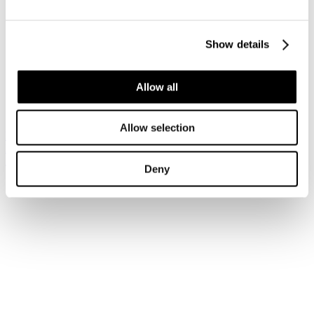
Accedi
Show details
Hai dimenticato la tua password?
Hai dimenticato il tuo nome utente?
Sei qui:
Allow all
Home
Login
Allow selection
Iscriviti alla newsletter
Risparmia con le nostre convenzioni
Associati
Deny