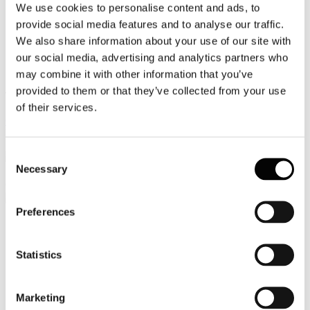
We use cookies to personalise content and ads, to
Video
provide social media features and to analyse our traffic.
We also share information about your use of our site with
Articoli e Interviste
our social media, advertising and analytics partners who
Contatti
may combine it with other information that you’ve
provided to them or that they’ve collected from your use
Tel. +39 320 57 80 986
of their services.
Email segreteria@federturismo.it
Come aderire
Login
Consent
Necessary
Selection
Cerca...
Preferences
Nome utente
*
Statistics
Password
*
Marketing
Ricordami