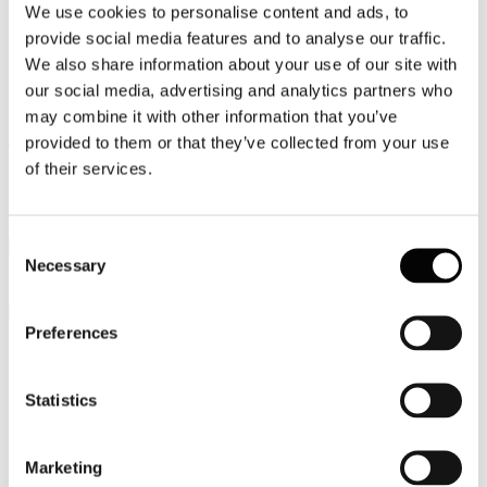
We use cookies to personalise content and ads, to
Video
provide social media features and to analyse our traffic.
We also share information about your use of our site with
Articoli e Interviste
our social media, advertising and analytics partners who
Contatti
may combine it with other information that you’ve
provided to them or that they’ve collected from your use
Tel. +39 320 57 80 986
of their services.
Email segreteria@federturismo.it
Come aderire
Login
Consent
Necessary
Selection
Cerca...
Preferences
Nome utente
*
Statistics
Password
*
Marketing
Ricordami