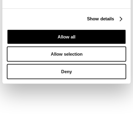
Accedi
Show details
Hai dimenticato la tua password?
Hai dimenticato il tuo nome utente?
Sei qui:
Allow all
Home
Login
Allow selection
Iscriviti alla newsletter
Risparmia con le nostre convenzioni
Associati
Deny