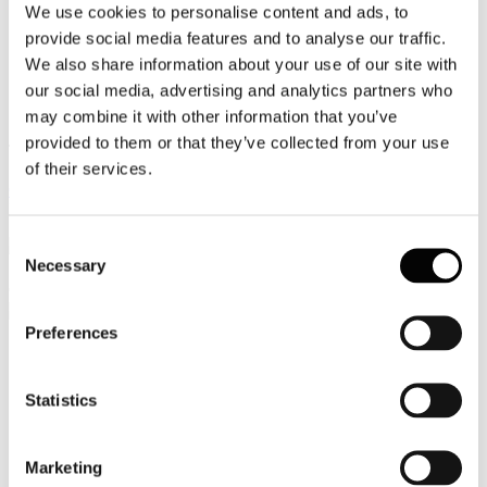
We use cookies to personalise content and ads, to
Video
provide social media features and to analyse our traffic.
We also share information about your use of our site with
Articoli e Interviste
our social media, advertising and analytics partners who
Contatti
may combine it with other information that you’ve
provided to them or that they’ve collected from your use
Tel. +39 320 57 80 986
of their services.
Email segreteria@federturismo.it
Come aderire
Login
Consent
Necessary
Selection
Cerca...
Preferences
Nome utente
*
Statistics
Password
*
Marketing
Ricordami