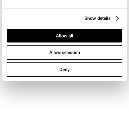
Accedi
Show details
Hai dimenticato la tua password?
Hai dimenticato il tuo nome utente?
Sei qui:
Allow all
Home
Login
Allow selection
Iscriviti alla newsletter
Risparmia con le nostre convenzioni
Associati
Deny