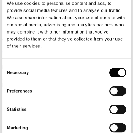
We use cookies to personalise content and ads, to
Video
provide social media features and to analyse our traffic.
We also share information about your use of our site with
Articoli e Interviste
our social media, advertising and analytics partners who
Contatti
may combine it with other information that you’ve
provided to them or that they’ve collected from your use
Tel. +39 320 57 80 986
of their services.
Email segreteria@federturismo.it
Come aderire
Login
Consent
Necessary
Selection
Cerca...
Preferences
Nome utente
*
Statistics
Password
*
Marketing
Ricordami