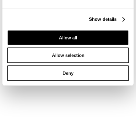
Accedi
Show details
Hai dimenticato la tua password?
Hai dimenticato il tuo nome utente?
Sei qui:
Allow all
Home
Login
Allow selection
Iscriviti alla newsletter
Risparmia con le nostre convenzioni
Associati
Deny