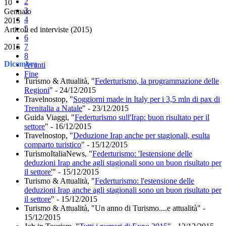
2
10
3
Gennaio
4
2015
5
Articoli ed interviste (2015)
6
2015
7
8
Dicembre
Avanti
Fine
Turismo & Attualità, "
Federturismo, la programmazione delle
Regioni
" - 24/12/2015
Travelnostop, "
Soggiorni made in Italy per i 3,5 mln di pax di
Trenitalia a Natale
" - 23/12/2015
Guida Viaggi, "
Federturismo sull'Irap: buon risultato per il
settore
" - 16/12/2015
Travelnostop, "
Deduzione Irap anche per stagionali, esulta
comparto turistico
" - 15/12/2015
TurismoItaliaNews, "
Federturismo: 'Iestensione delle
deduzioni Irap anche agli stagionali sono un buon risultato per
il settore'
" - 15/12/2015
Turismo & Attualità, "
Federturismo: l'estensione delle
deduzioni Irap anche agli stagionali sono un buon risultato per
il settore
" - 15/12/2015
Turismo & Attualità, "Un anno di Turismo....e attualità" -
15/12/2015