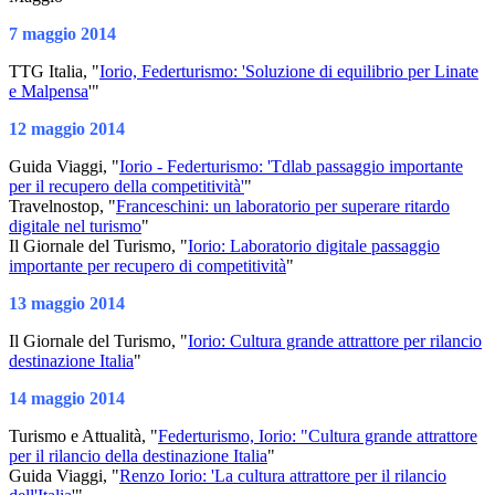
7 maggio 2014
TTG Italia, "
Iorio, Federturismo: 'Soluzione di equilibrio per Linate
e Malpensa
'"
12 maggio 2014
Guida Viaggi, "
Iorio - Federturismo: 'Tdlab passaggio importante
per il recupero della competitività'
"
Travelnostop, "
Franceschini: un laboratorio per superare ritardo
digitale nel turismo
"
Il Giornale del Turismo, "
Iorio: Laboratorio digitale passaggio
importante per recupero di competitività
"
13 maggio 2014
Il Giornale del Turismo, "
Iorio: Cultura grande attrattore per rilancio
destinazione Italia
"
14 maggio 2014
Turismo e Attualità, "
Federturismo, Iorio: "Cultura grande attrattore
per il rilancio della destinazione Italia
"
Guida Viaggi, "
Renzo Iorio: 'La cultura attrattore per il rilancio