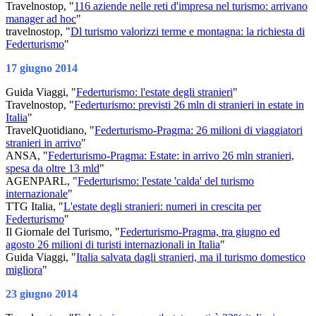
Travelnostop, "
116 aziende nelle reti d'impresa nel turismo: arrivano
manager ad hoc
"
travelnostop, "
Dl turismo valorizzi terme e montagna: la richiesta di
Federturismo
"
17 giugno 2014
Guida Viaggi, "
Federturismo: l'estate degli stranieri
"
Travelnostop, "
Federturismo: previsti 26 mln di stranieri in estate in
Italia
"
TravelQuotidiano, "
Federturismo-Pragma: 26 milioni di viaggiatori
stranieri in arrivo
"
ANSA, "
Federturismo-Pragma: Estate: in arrivo 26 mln stranieri,
spesa da oltre 13 mld
"
AGENPARL, "
Federturismo: l'estate 'calda' del turismo
internazionale
"
TTG Italia, "
L'estate degli stranieri: numeri in crescita per
Federturismo
"
Il Giornale del Turismo, "
Federturismo-Pragma, tra giugno ed
agosto 26 milioni di turisti internazionali in Italia
"
Guida Viaggi, "
Italia salvata dagli stranieri, ma il turismo domestico
migliora
"
23 giugno 2014