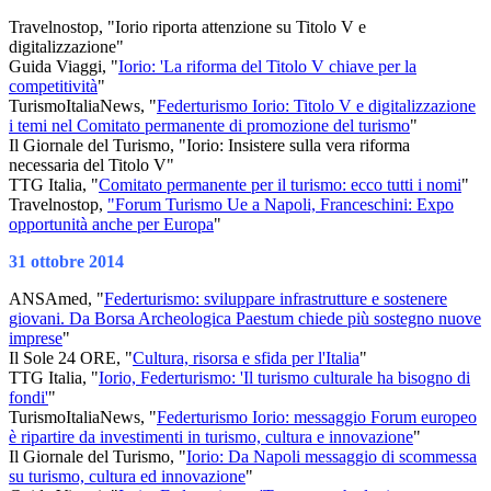
Travelnostop, "Iorio riporta attenzione su Titolo V e
digitalizzazione"
Guida Viaggi, "
Iorio: 'La riforma del Titolo V chiave per la
competitività
"
TurismoItaliaNews, "
Federturismo Iorio: Titolo V e digitalizzazione
i temi nel Comitato permanente di promozione del turismo
"
Il Giornale del Turismo, "Iorio: Insistere sulla vera riforma
necessaria del Titolo V"
TTG Italia, "
Comitato permanente per il turismo: ecco tutti i nomi
"
Travelnostop,
"Forum Turismo Ue a Napoli, Franceschini: Expo
opportunità anche per Europa
"
31 ottobre 2014
ANSAmed, "
Federturismo: sviluppare infrastrutture e sostenere
giovani. Da Borsa Archeologica Paestum chiede più sostegno nuove
imprese
"
Il Sole 24 ORE, "
Cultura, risorsa e sfida per l'Italia
"
TTG Italia, "
Iorio, Federturismo: 'Il turismo culturale ha bisogno di
fondi'
"
TurismoItaliaNews, "
Federturismo Iorio: messaggio Forum europeo
è ripartire da investimenti in turismo, cultura e innovazione
"
Il Giornale del Turismo, "
Iorio: Da Napoli messaggio di scommessa
su turismo, cultura ed innovazione
"