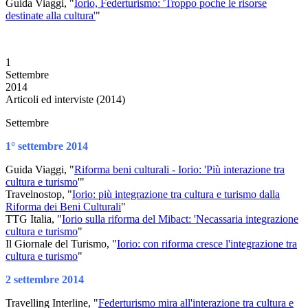
Guida Viaggi, "
Iorio, Federturismo: 'Troppo poche le risorse
destinate alla cultura'
"
1
Settembre
2014
Articoli ed interviste (2014)
Settembre
1° settembre 2014
Guida Viaggi, "
Riforma beni culturali - Iorio: 'Più interazione tra
cultura e turismo
'"
Travelnostop, "
Iorio: più integrazione tra cultura e turismo dalla
Riforma dei Beni Culturali
"
TTG Italia, "
Iorio sulla riforma del Mibact: 'Necassaria integrazione
cultura e turismo
"
Il Giornale del Turismo, "
Iorio: con riforma cresce l'integrazione tra
cultura e turismo
"
2 settembre 2014
Travelling Interline, "
Federturismo mira all'interazione tra cultura e