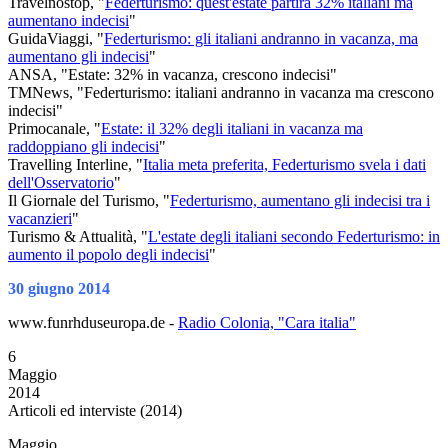
Travelnostop, "
Federturismo: quest'estate partirà 32% italiani ma
aumentano indecisi
"
GuidaViaggi, "
Federturismo: gli italiani andranno in vacanza, ma
aumentano gli indecisi
"
ANSA, "Estate: 32% in vacanza, crescono indecisi"
TMNews, "Federturismo: italiani andranno in vacanza ma crescono
indecisi"
Primocanale, "
Estate: il 32% degli italiani in vacanza ma
raddoppiano gli indecisi
"
Travelling Interline, "
Italia meta preferita, Federturismo svela i dati
dell'Osservatorio
"
Il Giornale del Turismo, "
Federturismo, aumentano gli indecisi tra i
vacanzieri
"
Turismo & Attualità, "
L'estate degli italiani secondo Federturismo: in
aumento il popolo degli indecisi
"
30 giugno 2014
www.funrhduseuropa.de -
Radio Colonia, "Cara italia"
6
Maggio
2014
Articoli ed interviste (2014)
Maggio