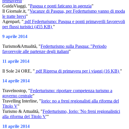
primaverili
"
GuidaViaggi, "
Pasqua e ponti faticano in agenzia
"
Il Giornale.it, "
Vacanze di Pasqua, per Federturismo vanno di moda
le tratte brevi
"
Agenparl, "
pdf
Federturismo: Pasqua e ponti primaverili favorevoli
per flussi turistici
(
455 KB
)
"
9 aprile 2014
Turismo&Attualità, "
Federturismo sulla Pasqua: "Periodo
favorevole alle partenze degli italiani
"
11 aprile 2014
Il Sole 24 ORE, "
pdf
Ripresa di primavera per i viaggi
(
16 KB
)
"
14 aprile 2014
Travelnostop, "
Federturismo: riportare competenza turismo a
governo centrale
"
Travelling Interline, "
Iorio: no a freni regionalisti alla riforma del
Titolo V
"
Turismo & Attualità, "
Federturismo, Iorio: 'No freni regionalistici
alla riforma del Titolo V
'"
18 aprile 2014