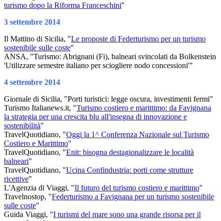
turismo dopo la Riforma Franceschini
"
3 settembre 2014
Il Mattino di Sicilia, "
Le proposte di Federturismo per un turismo
sostenibile sulle coste
"
ANSA, "Turismo: Abrignani (Fi), balneari svincolati da Bolkenstein
'Utilizzare semestre italiano per sciogliere nodo concessioni'"
4 settembre 2014
Giornale di Sicilia, "Porti turistici: legge oscura, investimenti fermi"
Turismo Italianews.it, "
Turismo costiero e marittimo: da Favignana
la strategia per una crescita blu all'insegna di innovazione e
sostenibilità
"
TravelQuotidiano, "
Oggi la 1^ Conferenza Nazionale sul Turismo
Costiero e Marittimo
"
TravelQuotidiano, "
Enit: bisogna destagionalizzare le località
balneari
"
TravelQuotidiano, "
Ucina Confindustria: porti come strutture
ricettive
"
L'Agenzia di Viaggi, "
Il futuro del turismo costiero e marittimo
"
Travelnostop, "
Federturismo a Favignana per un turismo sostenibile
sulle coste
"
Guida Viaggi, "
I turismi del mare sono una grande risorsa per il