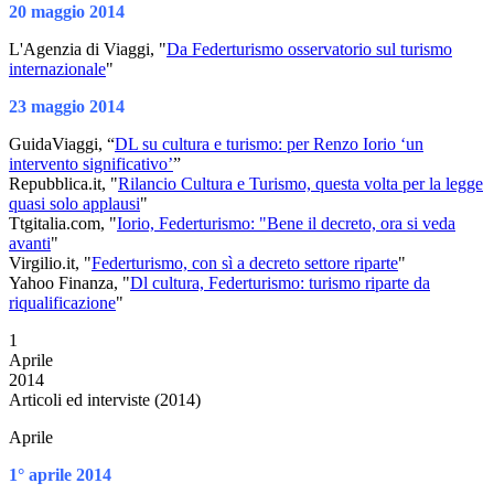
20 maggio 2014
L'Agenzia di Viaggi, "
Da Federturismo osservatorio sul turismo
internazionale
"
23 maggio 2014
GuidaViaggi, “
DL su cultura e turismo: per Renzo Iorio ‘un
intervento significativo’
”
Repubblica.it, "
Rilancio Cultura e Turismo, questa volta per la legge
quasi solo applausi
"
Ttgitalia.com, "
Iorio, Federturismo: "Bene il decreto, ora si veda
avanti
"
Virgilio.it, "
Federturismo, con sì a decreto settore riparte
"
Yahoo Finanza, "
Dl cultura, Federturismo: turismo riparte da
riqualificazione
"
1
Aprile
2014
Articoli ed interviste (2014)
Aprile
1° aprile 2014