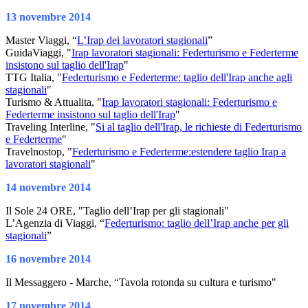
13 novembre 2014
Master Viaggi, “
L’Irap dei lavoratori stagionali
”
GuidaViaggi, "
Irap lavoratori stagionali: Federturismo e Federterme
insistono sul taglio dell'Irap
"
TTG Italia, "
Federturismo e Federterme: taglio dell'Irap anche agli
stagionali
"
Turismo & Attualita, "
Irap lavoratori stagionali: Federturismo e
Federterme insistono sul taglio dell'Irap
"
Traveling Interline, "
Si al taglio dell'Irap, le richieste di Federturismo
e Federterme
"
Travelnostop, "
Federturismo e Federterme:estendere taglio Irap a
lavoratori stagionali
"
14 novembre 2014
Il Sole 24 ORE, "Taglio dell’Irap per gli stagionali"
L’Agenzia di Viaggi, “
Federturismo: taglio dell’Irap anche per gli
stagionali
”
16 novembre 2014
Il Messaggero - Marche, “Tavola rotonda su cultura e turismo"
17 novembre 2014