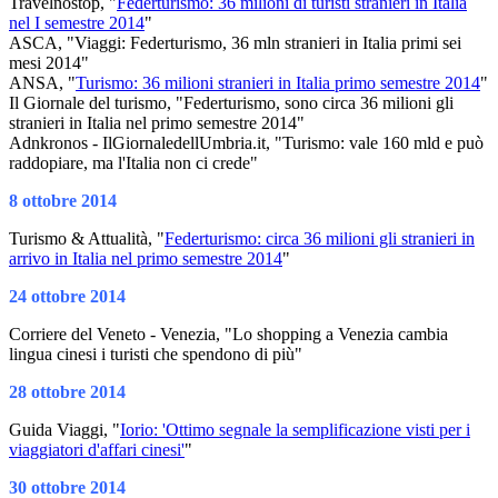
Travelnostop, "
Federturismo: 36 milioni di turisti stranieri in Italia
nel I semestre 2014
"
ASCA, "Viaggi: Federturismo, 36 mln stranieri in Italia primi sei
mesi 2014"
ANSA, "
Turismo: 36 milioni stranieri in Italia primo semestre 2014
"
Il Giornale del turismo, "Federturismo, sono circa 36 milioni gli
stranieri in Italia nel primo semestre 2014"
Adnkronos - IlGiornaledellUmbria.it, "Turismo: vale 160 mld e può
raddopiare, ma l'Italia non ci crede"
8 ottobre 2014
Turismo & Attualità, "
Federturismo: circa 36 milioni gli stranieri in
arrivo in Italia nel primo semestre 2014
"
24 ottobre 2014
Corriere del Veneto - Venezia, "Lo shopping a Venezia cambia
lingua cinesi i turisti che spendono di più"
28 ottobre 2014
Guida Viaggi, "
Iorio: 'Ottimo segnale la semplificazione visti per i
viaggiatori d'affari cinesi'
"
30 ottobre 2014