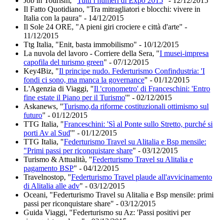
Job in Tourism, "
Tutti i numeri di Expo 2015
" - 12/12/2015
Il Fatto Quotidiano, "Tra mitragliatori e blocchi: vivere in
Italia con la paura" - 14/12/2015
Il Sole 24 ORE, "A pieni giri crociere e città d'arte" -
11/12/2015
Ttg Italia, "Enit, basta immobilismo" - 10/12/2015
La nuvola del lavoro - Corriere della Sera, "
I musei-impresa
capofila del turismo green
" - 07/12/2015
Key4Biz, "
Il principe nudo. Federturismo Confindustria: 'I
fondi ci sono, ma manca la governance
" - 01/12/2015
L'Agenzia di Viaggi, "
Il 'cronometro' di Franceschini: 'Entro
fine estate il Piano per il Turismo
'" - 02/12/2015
Askanews, "
Turismo,da riforme costituzionali ottimismo sul
futuro
" - 01/12/2015
TTG Italia, "
Franceschini: 'Sì al Ponte sullo Stretto, purché si
porti Av al Sud
'" - 01/12/2015
TTG Italia, "
Federturismo Travel su Alitalia e Bsp mensile:
"Primi passi per riconquistare share
" - 03/12/2015
Turismo & Attualità, "
Federturismo Travel su Alitalia e
pagamento BSP
" - 04/12/2015
Travelnostop, "
Federturismo Travel plaude all'avvicinamento
di Alitalia alle adv
" - 03/12/2015
Oceani, "Federturismo Travel su Alitalia e Bsp mensile: primi
passi per riconquistare share" - 03/12/2015
Guida Viaggi, "Federturismo su Az: 'Passi positivi per