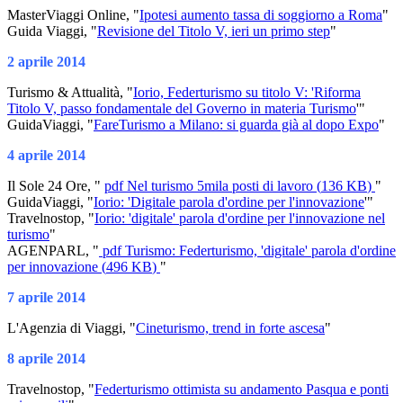
MasterViaggi Online, "
Ipotesi aumento tassa di soggiorno a Roma
"
Guida Viaggi, "
Revisione del Titolo V, ieri un primo step
"
2 aprile 2014
Turismo & Attualità, "
Iorio, Federturismo su titolo V: 'Riforma
Titolo V, passo fondamentale del Governo in materia Turismo
'"
GuidaViaggi, "
FareTurismo a Milano: si guarda già al dopo Expo
"
4 aprile 2014
Il Sole 24 Ore, "
pdf
Nel turismo 5mila posti di lavoro
(
136 KB
)
"
GuidaViaggi, "
Iorio: 'Digitale parola d'ordine per l'innovazione
'"
Travelnostop, "
Iorio: 'digitale' parola d'ordine per l'innovazione nel
turismo
"
AGENPARL, "
pdf
Turismo: Federturismo, 'digitale' parola d'ordine
per innovazione
(
496 KB
)
"
7 aprile 2014
L'Agenzia di Viaggi, "
Cineturismo, trend in forte ascesa
"
8 aprile 2014
Travelnostop, "
Federturismo ottimista su andamento Pasqua e ponti