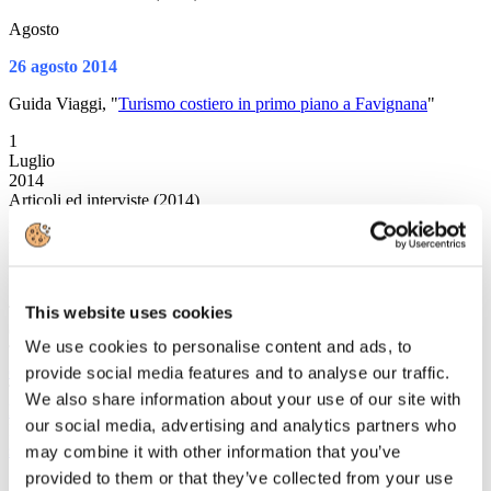
Agosto
26 agosto 2014
Guida Viaggi, "
Turismo costiero in primo piano a Favignana
"
1
Luglio
2014
Articoli ed interviste (2014)
Luglio
1° luglio 2014
TTG Italia, "
This website uses cookies
Iorio: 'Gli hotel sono cari perchè le tasse sono alte'
"
Guida Viaggi, "
Renzo Iorio: 'I nostri hotel non sono più cari'
"
We use cookies to personalise content and ads, to
Travelnostop, "
Operatori contro Coldiretti: hotel italiani più cari per
colpa delle tasse
"
provide social media features and to analyse our traffic.
Travelling Interline, "
Indagine Coldiretti, Federturismo chiarisce:
We also share information about your use of our site with
l'Italia è al top in Europa per maggiore tassazione
"
our social media, advertising and analytics partners who
Il Giornale del Turismo, "
Iorio: italia ai vertici per tassazione alle
stelle
"
may combine it with other information that you’ve
provided to them or that they’ve collected from your use
2 luglio 2014