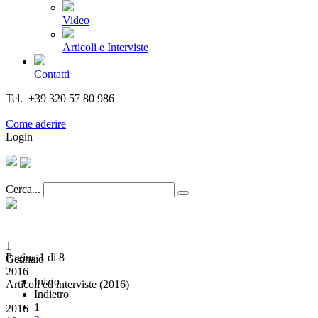
Video
Articoli e Interviste
Contatti
Tel. +39 320 57 80 986
Email segreteria@federturismo.it
Come aderire
Login
Cerca...
1
Pagina 1 di 8
Gennaio
2016
Inizio
Articoli ed interviste (2016)
Indietro
1
2016