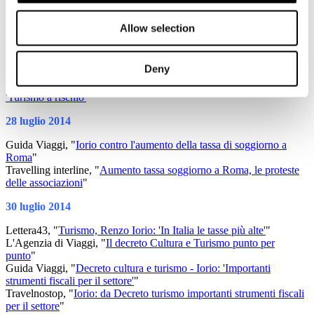
25 luglio 2014
Guida Viaggi, "
Roma, 'Insufficiente al turismo il 10% della tassa di
Allow selection
soggiorno'
"
26 luglio 2014
Deny
TM news, "
Roma, da settembre aumenta la tassa di soggiorno.
'Turismo a rischio'
"
28 luglio 2014
Guida Viaggi, "
Iorio contro l'aumento della tassa di soggiorno a
Roma
"
Travelling interline, "
Aumento tassa soggiorno a Roma, le proteste
delle associazioni
"
30 luglio 2014
Lettera43, "
Turismo, Renzo Iorio: 'In Italia le tasse più alte'
"
L'Agenzia di Viaggi, "
Il decreto Cultura e Turismo punto per
punto
"
Guida Viaggi, "
Decreto cultura e turismo - Iorio: 'Importanti
strumenti fiscali per il settore'
"
Travelnostop, "
Iorio: da Decreto turismo importanti strumenti fiscali
per il settore
"