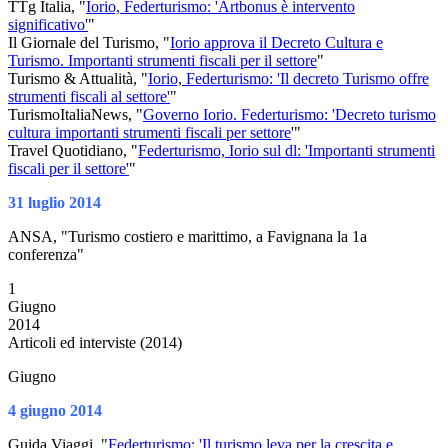
TTg Italia, "
Iorio, Federturismo: 'Artbonus è intervento
significativo'
"
Il Giornale del Turismo, "
Iorio approva il Decreto Cultura e
Turismo. Importanti strumenti fiscali per il settore
"
Turismo & Attualità, "
Iorio, Federturismo: 'Il decreto Turismo offre
strumenti fiscali al settore'
"
TurismoItaliaNews, "
Governo Iorio. Federturismo: 'Decreto turismo
cultura importanti strumenti fiscali per settore
'"
Travel Quotidiano, "
Federturismo, Iorio sul dl: 'Importanti strumenti
fiscali per il settore'
"
31 luglio 2014
ANSA, "Turismo costiero e marittimo, a Favignana la 1a
conferenza"
1
Giugno
2014
Articoli ed interviste (2014)
Giugno
4 giugno 2014
Guida Viaggi, "
Federturismo: 'Il turismo leva per la crescita e