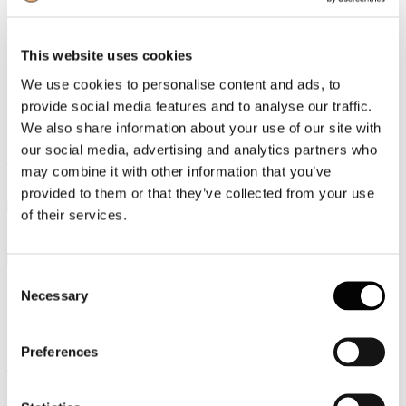
Video
This website uses cookies
Articoli e Interviste
We use cookies to personalise content and ads, to
Contatti
provide social media features and to analyse our traffic.
Tel. +39 320 57 80 986
We also share information about your use of our site with
Email segreteria@federturismo.it
our social media, advertising and analytics partners who
Come aderire
may combine it with other information that you’ve
Login
provided to them or that they’ve collected from your use
of their services.
Cerca...
Consent
Necessary
Selection
Disclaimer
Preferences
Testi, dati ed informazioni, pubblicati sul sito Federturismo
Confindustria sono controllati con la massima attenzione.