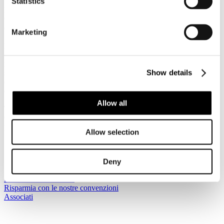
Statistics
Nessuna responsabilità può essere imputata a Federturismo
Confindustria per i danni che dovessero derivare ai visitatori a causa
di eventuali errori ed omissioni.
Marketing
Federturismo Confindustria non è responsabile dei contenuti dei siti
citati all'interno delle proprie pagine e non si assume nessuna
responsabilità per l'eventuale cessazione o modifica delle attività dei
Show details
siti indicati solo a scopo informativo, per qualsiasi controversia
direttamente o indirettamente collegata ai contenuti dei siti e per i
danni che ne possano derivare.
Allow all
Tutto il materiale pubblicato all'interno del portale Federturismo
Confindustria, se non diversamente specificato, è da intendersi
protetto da copyright.
Allow selection
Sei qui:
Home
Deny
Disclaimer
Iscriviti alla newsletter
Risparmia con le nostre convenzioni
Associati