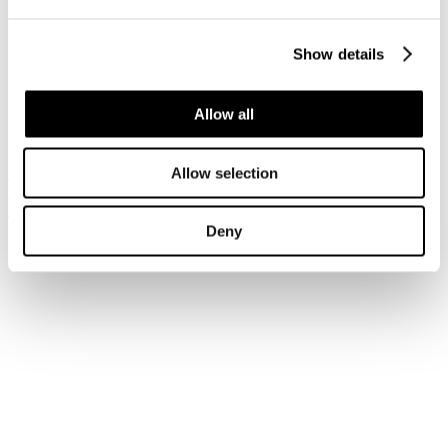
Cerca solo:
Categorie
Contatti
Articoli
Documents
Show details
Newsfeeds
Link web
Sei qui:
Allow all
Home
Cerca
Allow selection
Iscriviti alla newsletter
Risparmia con le nostre convenzioni
Associati
Deny