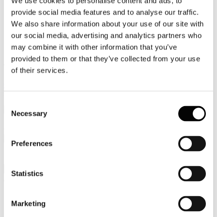
We use cookies to personalise content and ads, to
provide social media features and to analyse our traffic.
Video
We also share information about your use of our site with
Articoli e Interviste
our social media, advertising and analytics partners who
may combine it with other information that you’ve
Contatti
provided to them or that they’ve collected from your use
Tel. +39 320 57 80 986
of their services.
Email segreteria@federturismo.it
Come aderire
Login
Consent
Necessary
Selection
Cerca...
Preferences
Statistics
Cerca:
Tutte le parole
Qualsiasi parola
Frase esatta
Marketing
Ordine