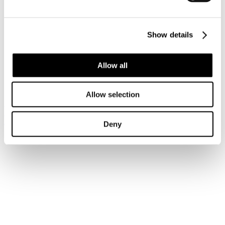
www.risolviamo.com
Show details
un progetto realizzato con tecnologia
Open Source
.
Allow all
Sei qui:
Home
Credits
Allow selection
Iscriviti alla newsletter
Risparmia con le nostre convenzioni
Associati
Deny