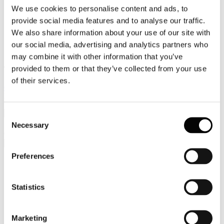
We use cookies to personalise content and ads, to
Video
provide social media features and to analyse our traffic.
We also share information about your use of our site with
Articoli e Interviste
our social media, advertising and analytics partners who
Contatti
may combine it with other information that you’ve
provided to them or that they’ve collected from your use
Tel. +39 320 57 80 986
Email segreteria@federturismo.it
of their services.
Come aderire
Login
Consent
Necessary
Selection
Cerca...
Preferences
Credits
Statistics
Web Design and Engineering
Marketing