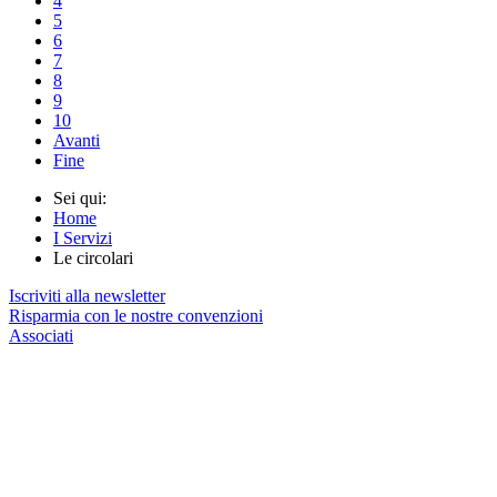
4
5
6
7
8
9
10
Avanti
Fine
Sei qui:
Home
I Servizi
Le circolari
Iscriviti alla newsletter
Risparmia con le nostre convenzioni
Associati