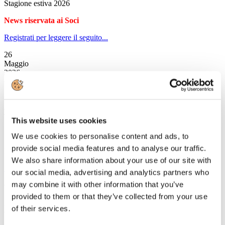
Stagione estiva 2026
News riservata ai Soci
Registrati per leggere il seguito...
26
Maggio
2026
Circolari 2026
Prot. n. C/24 - Invito Evento conclusivo Progetto TSI "Upskilling
and Reskilling for the Green and Digital Transition of the Italian
Tourism Sector"
This website uses cookies
We use cookies to personalise content and ads, to
provide social media features and to analyse our traffic.
News riservata ai Soci
We also share information about your use of our site with
Registrati per leggere il seguito...
our social media, advertising and analytics partners who
may combine it with other information that you’ve
6
Maggio
provided to them or that they’ve collected from your use
2026
of their services.
Circolari 2026