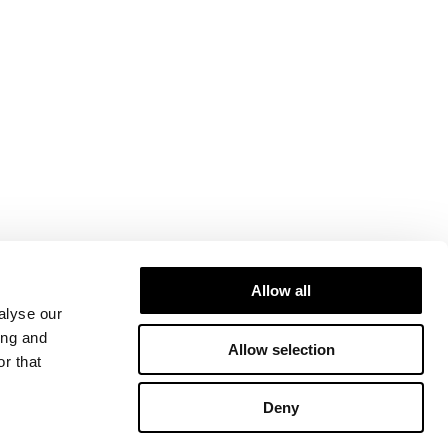
Allow all
alyse our
ing and
Allow selection
r that
Deny