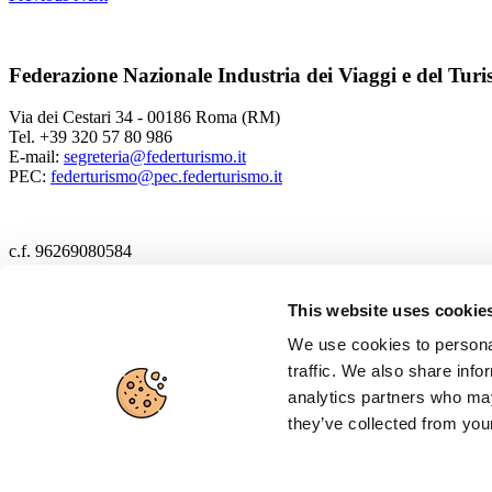
Federazione Nazionale Industria dei Viaggi e del Tur
Via dei Cestari 34 - 00186 Roma (RM)
Tel. +39 320 57 80 986
E-mail:
segreteria@federturismo.it
PEC:
federturismo@pec.federturismo.it
c.f. 96269080584
2017 Federturismo
This website uses cookie
We use cookies to personal
Cookie policy
traffic. We also share info
Privacy policy
analytics partners who may
they’ve collected from your
Disclaimer
Cerca