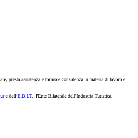
olare, presta assistenza e fornisce consulenza in materia di lavoro e
ur
e dell’
E.B.I.T.
, l'Ente Bilaterale dell’Industria Turistica.