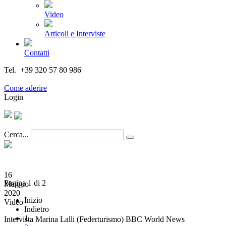
Video
Articoli e Interviste
Contatti
Tel. +39 320 57 80 986
Email segreteria@federturismo.it
Come aderire
Login
Cerca...
16
Pagina 1 di 2
Maggio
2020
Inizio
Video
Indietro
1
Intervista Marina Lalli (Federturismo) BBC World News