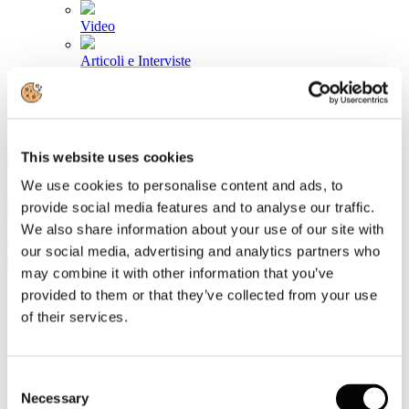
Video
Articoli e Interviste
Contatti
Tel. +39 320 57 80 986
Email segreteria@federturismo.it
This website uses cookies
Come aderire
Login
We use cookies to personalise content and ads, to
provide social media features and to analyse our traffic.
We also share information about your use of our site with
Cerca...
our social media, advertising and analytics partners who
may combine it with other information that you’ve
provided to them or that they’ve collected from your use
of their services.
Archivio comunicati stampa
Sottocategorie
Consent
Necessary
Selection