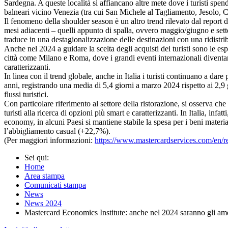
Sardegna. A queste località si affiancano altre mete dove i turisti spe
balneari vicino Venezia (tra cui San Michele al Tagliamento, Jesolo, 
Il fenomeno della shoulder season è un altro trend rilevato dal report di
mesi adiacenti – quelli appunto di spalla, ovvero maggio/giugno e sette
traduce in una destagionalizzazione delle destinazioni con una ridistrib
Anche nel 2024 a guidare la scelta degli acquisti dei turisti sono le esp
città come Milano e Roma, dove i grandi eventi internazionali diventano 
caratterizzanti.
In linea con il trend globale, anche in Italia i turisti continuano a dare 
anni, registrando una media di 5,4 giorni a marzo 2024 rispetto ai 2,9 g
flussi turistici.
Con particolare riferimento al settore della ristorazione, si osserva che
turisti alla ricerca di opzioni più smart e caratterizzanti. In Italia, i
economy, in alcuni Paesi si mantiene stabile la spesa per i beni materia
l’abbigliamento casual (+22,7%).
(Per maggiori informazioni:
https://www.mastercardservices.com/en/re
Sei qui:
Home
Area stampa
Comunicati stampa
News
News 2024
Mastercard Economics Institute: anche nel 2024 saranno gli ameri