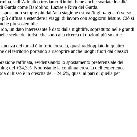
aormina, sull’Adriatico troviamo Rimini, bene anche svariate località
go di Garda come Bardolino, Lazise e Riva del Garda.
no spostando sempre più dall’alta stagione estiva (luglio-agosto) verso i
iù diffusa a estendere i viaggi di lavoro con soggiorni leisure. Ciò si
anche più sostenibile.
rdo, un dato interessante è dato dalla nightlife, soprattutto nelle grandi
le scelte dei turisti che sono alla ricerca di opzioni più smart e
rmanenza dei turisti è in forte crescita, quasi raddoppiato in quattro
 del territorio portando a riscoprire anche luoghi fuori dai classici
istorazione raffinata, evidenziando lo spostamento preferenziale dei
ne dining del +24,3%. Nonostante la continua crescita dell’experience
da di lusso è in crescita del +24,6%, quasi al pari di quella per