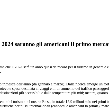
2024 saranno gli americani il primo mercato 
che il 2024 sarà un anno quasi da record per il turismo in generale e in 
.
o trimestre dell’anno (da gennaio a marzo). Dalla ricerca emerge un forte 
a notevole spesa destinata ai viaggi e in un aumento del traffico passegg
destinazioni più accessibili e dalle temperature più miti; mentre, quanto 
mento del turismo nel nostro Paese, in totale 15,9 milioni solo nei primi
istiche per flussi internazionali (canadesi e americani in primis), marci