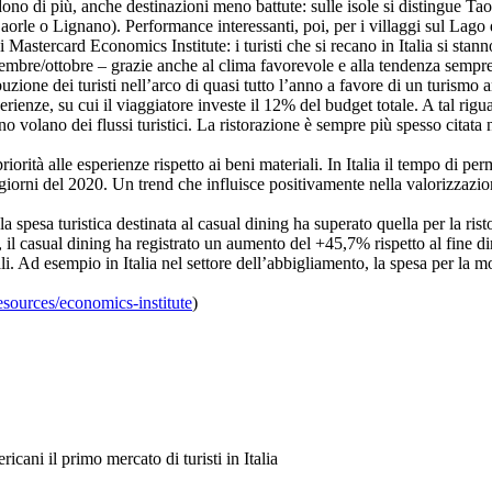
ndono di più, anche destinazioni meno battute: sulle isole si distingue T
Caorle o Lignano). Performance interessanti, poi, per i villaggi sul La
 Mastercard Economics Institute: i turisti che si recano in Italia si stan
mbre/ottobre – grazie anche al clima favorevole e alla tendenza sempre p
uzione dei turisti nell’arco di quasi tutto l’anno a favore di un turismo 
erienze, su cui il viaggiatore investe il 12% del budget totale. A tal rigua
volano dei flussi turistici. La ristorazione è sempre più spesso citata nel
priorità alle esperienze rispetto ai beni materiali. In Italia il tempo di pe
iorni del 2020. Un trend che influisce positivamente nella valorizzazione
 la spesa turistica destinata al casual dining ha superato quella per la r
nfatti, il casual dining ha registrato un aumento del +45,7% rispetto al fi
li. Ad esempio in Italia nel settore dell’abbigliamento, la spesa per la mo
sources/economics-institute
)
cani il primo mercato di turisti in Italia