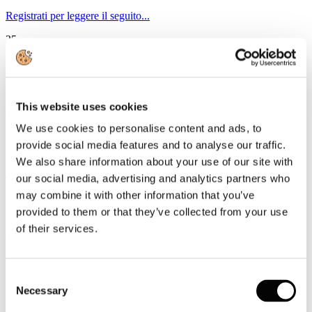
Registrati per leggere il seguito...
25
Febbraio
2025
Circolari 2025
Circolare Prot. n. C/17 - Invito al forum internazionale “Viaggiare in
This website uses cookies
sicurezza: tutela dei minori e turismo sostenibile” (Roma, 27 marzo
2025)
We use cookies to personalise content and ads, to
provide social media features and to analyse our traffic.
News riservata ai Soci
We also share information about your use of our site with
Registrati per leggere il seguito...
our social media, advertising and analytics partners who
may combine it with other information that you’ve
24
Febbraio
provided to them or that they’ve collected from your use
2025
of their services.
Circolari 2025
Circolare Prot. n. C/16 - Certificazione parità di genere - apertura
sportello fondi dal 26 febbraio
Consent
Necessary
Selection
News riservata ai Soci