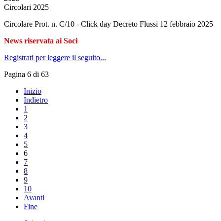
Circolari 2025
Circolare Prot. n. C/10 - Click day Decreto Flussi 12 febbraio 2025
News riservata ai Soci
Registrati per leggere il seguito...
Pagina 6 di 63
Inizio
Indietro
1
2
3
4
5
6
7
8
9
10
Avanti
Fine