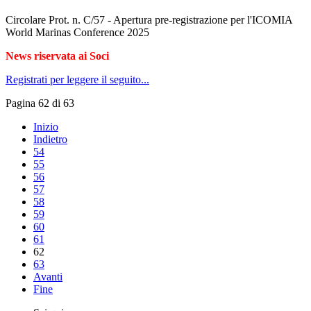
Circolare Prot. n. C/57 - Apertura pre-registrazione per l'ICOMIA
World Marinas Conference 2025
News riservata ai Soci
Registrati per leggere il seguito...
Pagina 62 di 63
Inizio
Indietro
54
55
56
57
58
59
60
61
62
63
Avanti
Fine