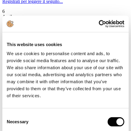
Registrati per leggere il seguito...
6
Aprile
2016
2016
Circolare C/18 - Assemblea dei Delegati di Confindustria 25-26
maggio 2016
This website uses cookies
Accesso riservato ai Soci
We use cookies to personalise content and ads, to
provide social media features and to analyse our traffic.
Registrati per leggere il seguito...
We also share information about your use of our site with
29
our social media, advertising and analytics partners who
Marzo
may combine it with other information that you’ve
2016
2016
provided to them or that they’ve collected from your use
of their services.
Circolare Prot. n. C/17 Stati Generali del Turismo, Pietrarsa 7-9
aprile 2016
Accesso riservato ai Soci
Consent
Necessary
Selection
Registrati per leggere il seguito...