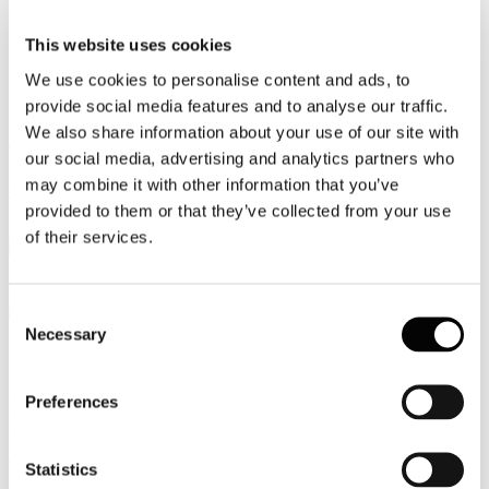
Video
This website uses cookies
Articoli e Interviste
We use cookies to personalise content and ads, to
provide social media features and to analyse our traffic.
Contatti
We also share information about your use of our site with
Tel. +39 320 57 80 986
our social media, advertising and analytics partners who
Email segreteria@federturismo.it
may combine it with other information that you’ve
Come aderire
Login
provided to them or that they’ve collected from your use
of their services.
Cerca...
Consent
Necessary
Selection
Prot. n . C/45 Borsa del turismo della
Preferences
terza età: invito convegno e scheda
workshop
Statistics