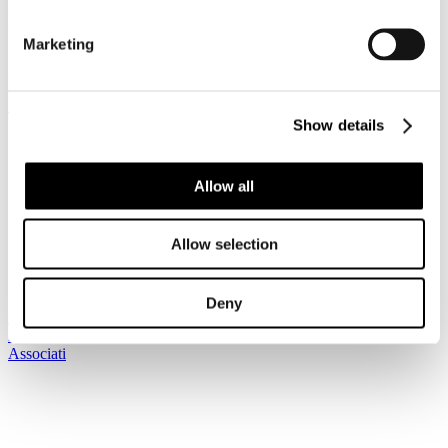
Dettagli
Pubblicato: 21 Novembre 2013
Marketing
Accesso riservato ai Soci
Registrati per leggere il seguito...
Show details
Sei qui:
Home
I Servizi
Allow all
Le circolari
Circolari
Archivio circolari
Allow selection
2013
Prot. n . C/45 Borsa del turismo della terza età: invito
convegno e scheda workshop
Deny
Iscriviti alla newsletter
Risparmia con le nostre convenzioni
Associati