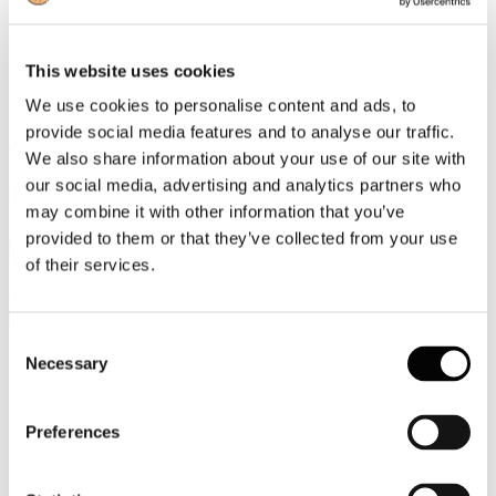
Video
This website uses cookies
Articoli e Interviste
We use cookies to personalise content and ads, to
Contatti
provide social media features and to analyse our traffic.
Tel. +39 320 57 80 986
We also share information about your use of our site with
Email segreteria@federturismo.it
our social media, advertising and analytics partners who
Come aderire
may combine it with other information that you’ve
Login
provided to them or that they’ve collected from your use
of their services.
Cerca...
Consent
Necessary
Selection
Circolare Prot. n. C/68 - Workshop SFC
Preferences
"I vantaggi del turismo sostenibile in
Italia" (Rimini, Ecomondo, 8 novembre