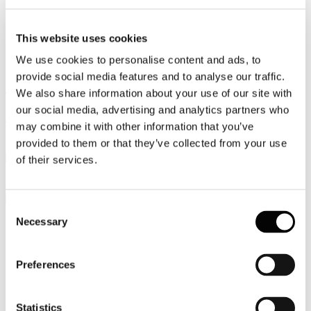
Video
This website uses cookies
Articoli e Interviste
We use cookies to personalise content and ads, to
Contatti
provide social media features and to analyse our traffic.
We also share information about your use of our site with
Tel. +39 320 57 80 986
Email segreteria@federturismo.it
our social media, advertising and analytics partners who
Come aderire
may combine it with other information that you’ve
Login
provided to them or that they’ve collected from your use
of their services.
Cerca...
Consent
Necessary
Selection
Circolare Prot. n. C/78 - Italia/Romania
Preferences
Business Forum (Roma, 16 ottobre 2018)
+ Arab Business Forum (Roma, 17
Statistics