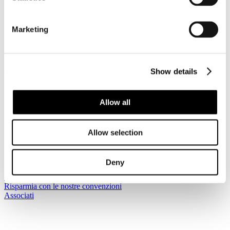
ottobre 2018)
Dettagli
Marketing
Pubblicato: 15 Ottobre 2018
Accesso riservato ai Soci
Registrati per leggere il seguito...
Show details
Sei qui:
Home
Allow all
I Servizi
Le circolari
Circolari
2018
Allow selection
Circolare Prot. n. C/78 - Italia/Romania Business Forum
(Roma, 16 ottobre 2018) + Arab Business Forum (Roma, 17
ottobre 2018)
Deny
Iscriviti alla newsletter
Risparmia con le nostre convenzioni
Associati