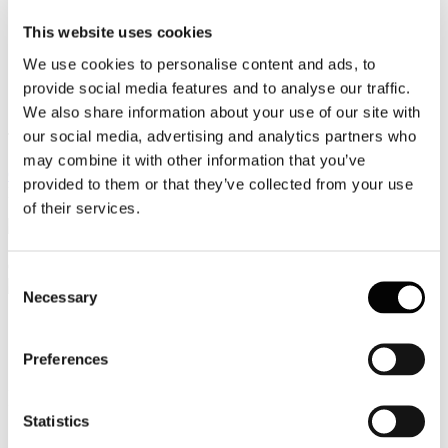
Video
This website uses cookies
We use cookies to personalise content and ads, to
Articoli e Interviste
provide social media features and to analyse our traffic.
Contatti
We also share information about your use of our site with
our social media, advertising and analytics partners who
Tel. +39 320 57 80 986
Email segreteria@federturismo.it
may combine it with other information that you’ve
Come aderire
provided to them or that they’ve collected from your use
Login
of their services.
Cerca...
Consent
Necessary
Selection
Preferences
Circolare Prot. n. C/38 - ENIT Workshop
Italian Luxury (New York, 29 - 30 ottobre
2019)
Statistics