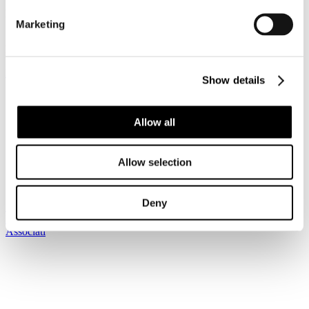
Dettagli
Marketing
Pubblicato: 02 Luglio 2019
News riservata ai Soci
Registrati per leggere il seguito...
Show details
Sei qui:
Home
I Servizi
Allow all
Le circolari
Circolari
Circolari 2019
Allow selection
Circolare Prot. n. C/38 - ENIT Workshop Italian Luxury
(New York, 29 - 30 ottobre 2019)
Deny
Iscriviti alla newsletter
Risparmia con le nostre convenzioni
Associati