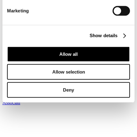
Dettagli
Marketing
Pubblicato: 15 Maggio 2020
News riservata ai Soci
Registrati per leggere il seguito...
Show details
Sei qui:
Home
I Servizi
Allow all
Le circolari
Circolari
Circolari 2020
Allow selection
Circolare Prot. n. C/30 - Presentazione MiBACT pacchetto
norme turismo Decreto Rilancio
Deny
Iscriviti alla newsletter
Risparmia con le nostre convenzioni
Associati