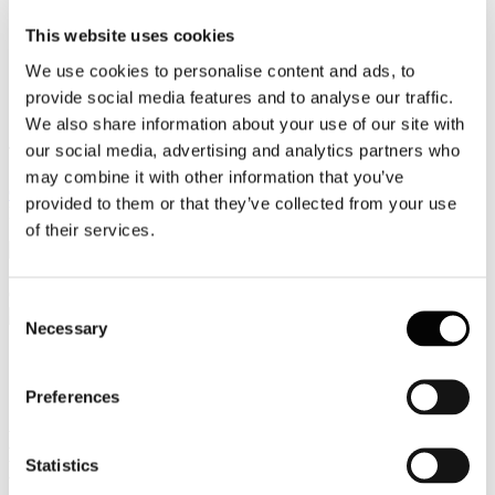
Video
This website uses cookies
We use cookies to personalise content and ads, to
Articoli e Interviste
provide social media features and to analyse our traffic.
Contatti
We also share information about your use of our site with
our social media, advertising and analytics partners who
Tel. +39 320 57 80 986
Email segreteria@federturismo.it
may combine it with other information that you’ve
Come aderire
provided to them or that they’ve collected from your use
Login
of their services.
Cerca...
Consent
Necessary
Selection
Preferences
Circolare Prot. n. C/30 - Presentazione
MiBACT pacchetto norme turismo
Decreto Rilancio
Statistics