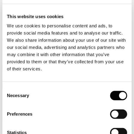
Video
This website uses cookies
Articoli e Interviste
We use cookies to personalise content and ads, to
Contatti
provide social media features and to analyse our traffic.
We also share information about your use of our site with
Tel. +39 320 57 80 986
Email segreteria@federturismo.it
our social media, advertising and analytics partners who
Come aderire
may combine it with other information that you’ve
Login
provided to them or that they’ve collected from your use
of their services.
Cerca...
Consent
Necessary
Selection
Circolare Prot. n. C/41 - Interventi
Preferences
straordinari SCF sui Compensi Diritti
Connessi 2020 - Emergenza Sanitaria
Statistics