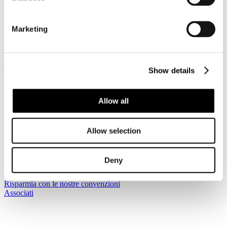
COVID-19
Dettagli
Marketing
Pubblicato: 17 Giugno 2020
News riservata ai Soci
Registrati per leggere il seguito...
Show details
Sei qui:
Home
Allow all
I Servizi
Le circolari
Circolari
Circolari 2020
Allow selection
Circolare Prot. n. C/41 - Interventi straordinari SCF sui
Compensi Diritti Connessi 2020 - Emergenza Sanitaria
COVID-19
Deny
Iscriviti alla newsletter
Risparmia con le nostre convenzioni
Associati