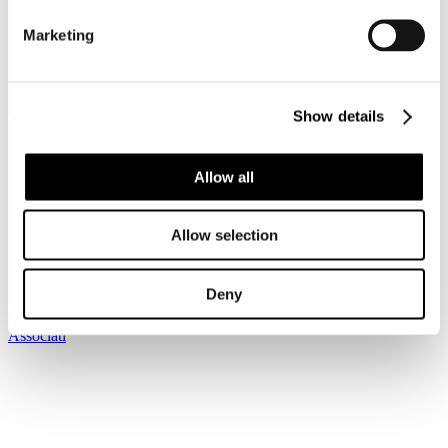
Dettagli
Marketing
Pubblicato: 04 Luglio 2025
News riservata ai Soci
Registrati per leggere il seguito...
Show details
Sei qui:
Home
I Servizi
Allow all
Le circolari
Circolari
Circolari 2025
Allow selection
Circolare Prot. n. C/40 - Indagine Confindustria su
connettività tramite Chatbot
Deny
Iscriviti alla newsletter
Risparmia con le nostre convenzioni
Associati