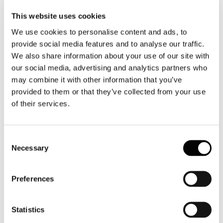
Video
This website uses cookies
We use cookies to personalise content and ads, to
Articoli e Interviste
provide social media features and to analyse our traffic.
Contatti
We also share information about your use of our site with
our social media, advertising and analytics partners who
Tel. +39 320 57 80 986
Email segreteria@federturismo.it
may combine it with other information that you’ve
Come aderire
provided to them or that they’ve collected from your use
Login
of their services.
Cerca...
Consent
Necessary
Selection
Preferences
Circolare Prot. n. C/40 - Indagine
Confindustria su connettività tramite
Chatbot
Statistics