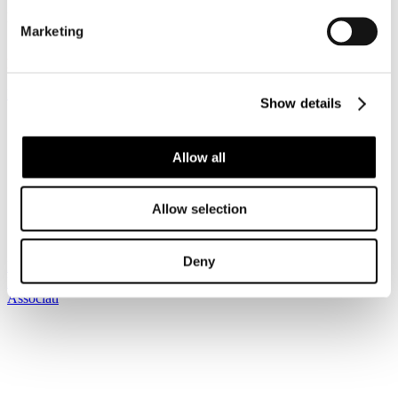
Dettagli
Marketing
Pubblicato: 12 Novembre 2025
News riservata ai Soci
Registrati per leggere il seguito...
Show details
Sei qui:
Home
I Servizi
Allow all
Le circolari
Circolari
Circolari 2025
Allow selection
Circolare Prot. n. C/49 - Indagine Osservatorio Federturismo
Ponte Immacolata
Deny
Iscriviti alla newsletter
Risparmia con le nostre convenzioni
Associati