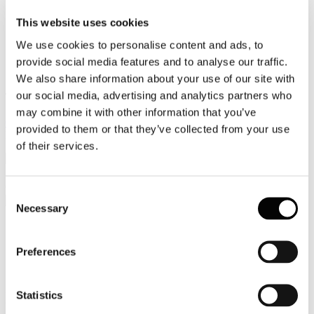
Video
This website uses cookies
We use cookies to personalise content and ads, to
Articoli e Interviste
provide social media features and to analyse our traffic.
Contatti
We also share information about your use of our site with
our social media, advertising and analytics partners who
Tel. +39 320 57 80 986
Email segreteria@federturismo.it
may combine it with other information that you’ve
Come aderire
provided to them or that they’ve collected from your use
Login
of their services.
Cerca...
Consent
Necessary
Selection
Preferences
Circolare Prot. n. C/49 - Indagine
Osservatorio Federturismo Ponte
Immacolata
Statistics