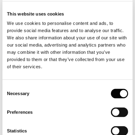
Video
This website uses cookies
Articoli e Interviste
We use cookies to personalise content and ads, to
provide social media features and to analyse our traffic.
Contatti
We also share information about your use of our site with
Tel. +39 320 57 80 986
our social media, advertising and analytics partners who
Email segreteria@federturismo.it
may combine it with other information that you’ve
Come aderire
Login
provided to them or that they’ve collected from your use
of their services.
Cerca...
Consent
Necessary
Selection
Circolare Prot. n. C/14 - Webinar
Preferences
Ministero del Turismo Incentivo "Staff
House – Titolo II” (5 marzo 2026 ore
Statistics