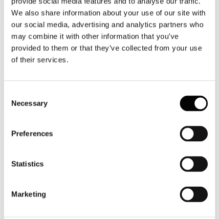
provide social media features and to analyse our traffic.
Newsletter Fiscale e Societaria n. 8/2024
We also share information about your use of our site with
(Periodo dal 10 febbraio 2024 al 16
our social media, advertising and analytics partners who
febbraio 2024)
may combine it with other information that you’ve
provided to them or that they’ve collected from your use
Dettagli
of their services.
Pubblicato: 16 Febbraio 2024
Consent
Periodo dal 10 al 16 febbraio 2024
Necessary
Selection
Registrati per leggere il seguito...
Newsletter Fiscale e Societaria n. 7
Preferences
(periodo dal 3 al 9 febbraio 2024)
Statistics
Dettagli
Pubblicato: 09 Febbraio 2024
Periodo dal 3 al 9 febbraio 2024
Marketing
Registrati per leggere il seguito...