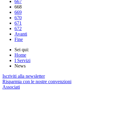
667
668
669
670
671
672
Avanti
Fine
Sei qui:
Home
I Servizi
News
Iscriviti alla newsletter
Risparmia con le nostre convenzioni
Associati