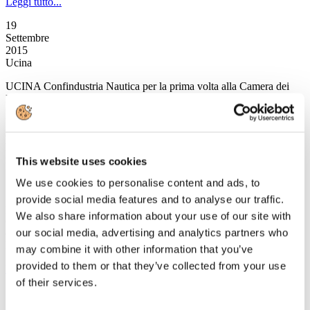
Leggi tutto...
19
Settembre
2015
Ucina
UCINA Confindustria Nautica per la prima volta alla Camera dei
Deputati
UCINA Confindustria Nautica per la prima volta alla Camera
dei Deputati, accolta dal gruppo del PD e dalla direzione del
Partito di maggioranza e dai rappresentanti del Governo: “siete
ricchezza del Paese, vi sosterremo”.
This website uses cookies
We use cookies to personalise content and ads, to
Si è svolto presso la Camera dei Deputati il convegno “Turismo
Nautico Ricchezza del Paese”, importante incontro tra industria e
provide social media features and to analyse our traffic.
politica, organizzato dal Partito Democratico alla vigilia della
We also share information about your use of our site with
discussione in Aula della Legge Delega per la riforma del Codice
our social media, advertising and analytics partners who
della Nautica da Diporto e della presentazione della Legge
Finanziaria.
may combine it with other information that you’ve
provided to them or that they’ve collected from your use
Leggi tutto...
of their services.
18
Settembre