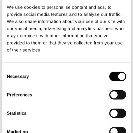
We use cookies to personalise content and ads, to
22
provide social media features and to analyse our traffic.
Giugno
2026
We also share information about your use of our site with
News 2026
our social media, advertising and analytics partners who
may combine it with other information that you’ve
Lastminute/Booking/eDreams: per le Ota crescono le prenotazioni
last minute
provided to them or that they’ve collected from your use
of their services.
Secondo i dati diffusi da Lastminute.com, i consumatori italiani
confermano una forte propensione al viaggio, ma con un approccio
più prudente rispetto al passato.
Consent
Leggi tutto...
Necessary
Selection
22
Giugno
2026
Preferences
News 2026
Jfc: nel 2026 circa 4 milioni di famiglie partiranno con i propri
Statistics
animali domestici
Sempre più italiani scelgono di viaggiare con il proprio animale
domestico, trasformando la vacanza pet friendly da fenomeno di
Marketing