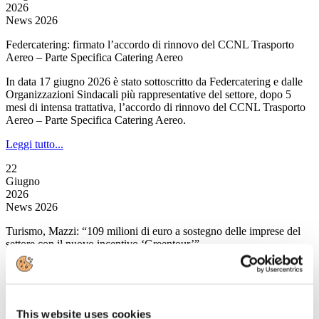
2026
News 2026
Federcatering: firmato l’accordo di rinnovo del CCNL Trasporto
Aereo – Parte Specifica Catering Aereo
In data 17 giugno 2026 è stato sottoscritto da Federcatering e dalle
Organizzazioni Sindacali più rappresentative del settore, dopo 5
mesi di intensa trattativa, l’accordo di rinnovo del CCNL Trasporto
Aereo – Parte Specifica Catering Aereo.
Leggi tutto...
22
Giugno
2026
News 2026
Turismo, Mazzi: “109 milioni di euro a sostegno delle imprese del
settore con il nuovo incentivo ‘Greentour’”
“Con ‘GreenTour’, il Ministero del Turismo stanzia 109 milioni di
euro a sostegno di un settore sempre più digitale e sostenibile, attivo
dodici mesi l’anno.
This website uses cookies
Leggi tutto...