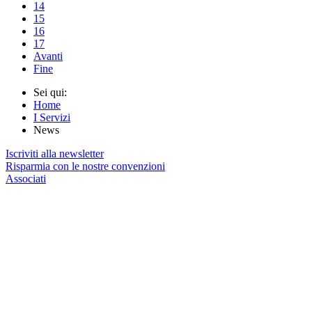
14
15
16
17
Avanti
Fine
Sei qui:
Home
I Servizi
News
Iscriviti alla newsletter
Risparmia con le nostre convenzioni
Associati