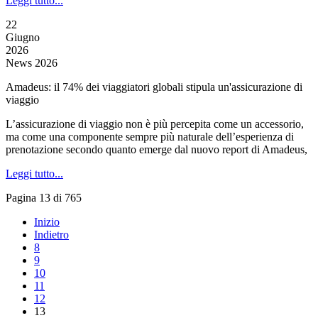
Leggi tutto...
22
Giugno
2026
News 2026
Amadeus: il 74% dei viaggiatori globali stipula un'assicurazione di
viaggio
L’assicurazione di viaggio non è più percepita come un accessorio,
ma come una componente sempre più naturale dell’esperienza di
prenotazione secondo quanto emerge dal nuovo report di Amadeus,
Leggi tutto...
Pagina 13 di 765
Inizio
Indietro
8
9
10
11
12
13