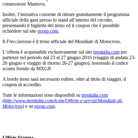
connessione Mantova.
Inoltre, l’iniziativa consente di ritirare gratuitamente il programma
ufficiale della gara presso lo stand all’interno del circuito,
presentando il biglietto del treno ed il coupon che è possibile
richiedere sul sito
mxgp.com
.
Il
Frecciarossa
è il treno ufficiale del Mondiale di Motocross.
L’offerta è acquistabile esclusivamente sul sito
trenitalia.com
per
partenze nel periodo dal 23 al 27 giugno 2016 (viaggio di andata 23-
26 giugno e viaggio di ritorno 26-27 giugno), inserendo il codice
sconto fornito da MXGP.
A bordo treno sarà necessario esibire, oltre al titolo di viaggio, il
coupon di accredito.
Tutte le informazioni sono disponibili su
trenitalia.com
(
http://www.trenitalia.com/tcom/Offerte-e-servizi/Mondiale-di-
Motocross
)
e su
mxgp.com
.
Ufficio Stampa