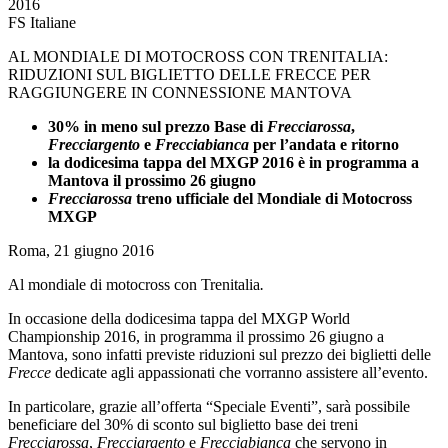
2016
FS Italiane
AL MONDIALE DI MOTOCROSS CON TRENITALIA:
RIDUZIONI SUL BIGLIETTO DELLE FRECCE PER
RAGGIUNGERE IN CONNESSIONE MANTOVA
30% in meno sul prezzo Base di
Frecciarossa
,
Frecciargento
e
Frecciabianca
per l’andata e ritorno
la dodicesima tappa del MXGP 2016 è in programma a
Mantova il prossimo 26 giugno
Frecciarossa
treno ufficiale del Mondiale di Motocross
MXGP
Roma, 21 giugno 2016
Al mondiale di motocross con Trenitalia
.
In occasione della dodicesima tappa del MXGP World
Championship 2016, in programma il prossimo 26 giugno a
Mantova, sono infatti previste riduzioni sul prezzo dei biglietti delle
Frecce
dedicate agli appassionati che vorranno assistere all’evento.
In particolare, grazie all’offerta “Speciale Eventi”, sarà possibile
beneficiare del 30% di sconto sul biglietto base dei treni
Frecciarossa
,
Frecciargento
e
Frecciabianca
che servono in