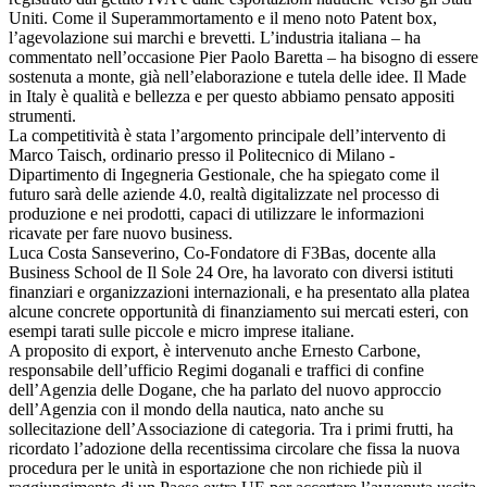
Uniti. Come il Superammortamento e il meno noto Patent box,
l’agevolazione sui marchi e brevetti. L’industria italiana – ha
commentato nell’occasione Pier Paolo Baretta – ha bisogno di essere
sostenuta a monte, già nell’elaborazione e tutela delle idee. Il Made
in Italy è qualità e bellezza e per questo abbiamo pensato appositi
strumenti.
La competitività è stata l’argomento principale dell’intervento di
Marco Taisch, ordinario presso il Politecnico di Milano -
Dipartimento di Ingegneria Gestionale, che ha spiegato come il
futuro sarà delle aziende 4.0, realtà digitalizzate nel processo di
produzione e nei prodotti, capaci di utilizzare le informazioni
ricavate per fare nuovo business.
Luca Costa Sanseverino, Co-Fondatore di F3Bas, docente alla
Business School de Il Sole 24 Ore, ha lavorato con diversi istituti
finanziari e organizzazioni internazionali, e ha presentato alla platea
alcune concrete opportunità di finanziamento sui mercati esteri, con
esempi tarati sulle piccole e micro imprese italiane.
A proposito di export, è intervenuto anche Ernesto Carbone,
responsabile dell’ufficio Regimi doganali e traffici di confine
dell’Agenzia delle Dogane, che ha parlato del nuovo approccio
dell’Agenzia con il mondo della nautica, nato anche su
sollecitazione dell’Associazione di categoria. Tra i primi frutti, ha
ricordato l’adozione della recentissima circolare che fissa la nuova
procedura per le unità in esportazione che non richiede più il