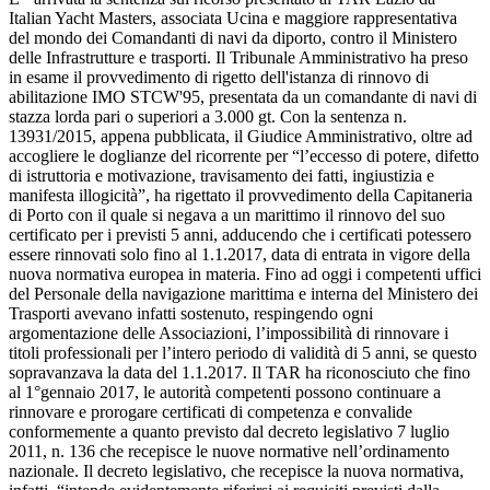
Italian Yacht Masters, associata Ucina e maggiore rappresentativa
del mondo dei Comandanti di navi da diporto, contro il Ministero
delle Infrastrutture e trasporti. Il Tribunale Amministrativo ha preso
in esame il provvedimento di rigetto dell'istanza di rinnovo di
abilitazione IMO STCW'95, presentata da un comandante di navi di
stazza lorda pari o superiori a 3.000 gt. Con la sentenza n.
13931/2015, appena pubblicata, il Giudice Amministrativo, oltre ad
accogliere le doglianze del ricorrente per “l’eccesso di potere, difetto
di istruttoria e motivazione, travisamento dei fatti, ingiustizia e
manifesta illogicità”, ha rigettato il provvedimento della Capitaneria
di Porto con il quale si negava a un marittimo il rinnovo del suo
certificato per i previsti 5 anni, adducendo che i certificati potessero
essere rinnovati solo fino al 1.1.2017, data di entrata in vigore della
nuova normativa europea in materia. Fino ad oggi i competenti uffici
del Personale della navigazione marittima e interna del Ministero dei
Trasporti avevano infatti sostenuto, respingendo ogni
argomentazione delle Associazioni, l’impossibilità di rinnovare i
titoli professionali per l’intero periodo di validità di 5 anni, se questo
sopravanzava la data del 1.1.2017. Il TAR ha riconosciuto che fino
al 1°gennaio 2017, le autorità competenti possono continuare a
rinnovare e prorogare certificati di competenza e convalide
conformemente a quanto previsto dal decreto legislativo 7 luglio
2011, n. 136 che recepisce le nuove normative nell’ordinamento
nazionale. Il decreto legislativo, che recepisce la nuova normativa,