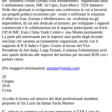
del “Business Forum Europa-Asia-Mediterraneo” organizzato dalla
Confindustria cinese, IMC di Cipro, Euro-Med e TDS Initiative
Nelle due giornate si svolgeranno una conferenza in cui si lavorerà
sui progetti politico-economici per creare e rafforzare le relazioni
d’affari tra Asia, Europa e Mediterraneo; un workshop tra gli
imprenditori, di cui uno dedicato al turismo, per sviluppare i rapporti
commerciali e le collaborazioni tra le imprese partecipanti; un Kick-
Off di IMC Euro China Trade Centre e una Mostra permanente.
La parte più interessante per le imprese sarà quella degli incontri
one2one che saranno accuratamente organizzati, anche con il
supporto di ICE Italia e Cipro. Grazie al lavoro del Vice
Presidente di Atri Italia, Luigi Troiani, il sistema Federturismo avrà
uno spazio dedicato alle imprese del turismo per incontri B2B con i
partner cinesi.
(Per maggiori informazioni:
atritalia@gmail.com
)
20
Giugno
2016
Ucina
Accolto il ricorso sul rinnovo dei titoli professionali marittimi
proposto al Tar Lazio da Italian Yacht Masters
E’ arrivata la sentenza sul ricorso presentato al TAR Lazio da