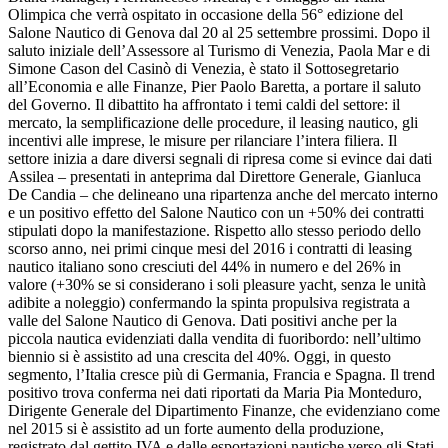
Olimpica che verrà ospitato in occasione della 56° edizione del
Salone Nautico di Genova dal 20 al 25 settembre prossimi. Dopo il
saluto iniziale dell’Assessore al Turismo di Venezia, Paola Mar e di
Simone Cason del Casinò di Venezia, è stato il Sottosegretario
all’Economia e alle Finanze, Pier Paolo Baretta, a portare il saluto
del Governo. Il dibattito ha affrontato i temi caldi del settore: il
mercato, la semplificazione delle procedure, il leasing nautico, gli
incentivi alle imprese, le misure per rilanciare l’intera filiera. Il
settore inizia a dare diversi segnali di ripresa come si evince dai dati
Assilea – presentati in anteprima dal Direttore Generale, Gianluca
De Candia – che delineano una ripartenza anche del mercato interno
e un positivo effetto del Salone Nautico con un +50% dei contratti
stipulati dopo la manifestazione. Rispetto allo stesso periodo dello
scorso anno, nei primi cinque mesi del 2016 i contratti di leasing
nautico italiano sono cresciuti del 44% in numero e del 26% in
valore (+30% se si considerano i soli pleasure yacht, senza le unità
adibite a noleggio) confermando la spinta propulsiva registrata a
valle del Salone Nautico di Genova. Dati positivi anche per la
piccola nautica evidenziati dalla vendita di fuoribordo: nell’ultimo
biennio si è assistito ad una crescita del 40%. Oggi, in questo
segmento, l’Italia cresce più di Germania, Francia e Spagna. Il trend
positivo trova conferma nei dati riportati da Maria Pia Monteduro,
Dirigente Generale del Dipartimento Finanze, che evidenziano come
nel 2015 si è assistito ad un forte aumento della produzione,
registrato dal gettito IVA e dalle esportazioni nautiche verso gli Stati