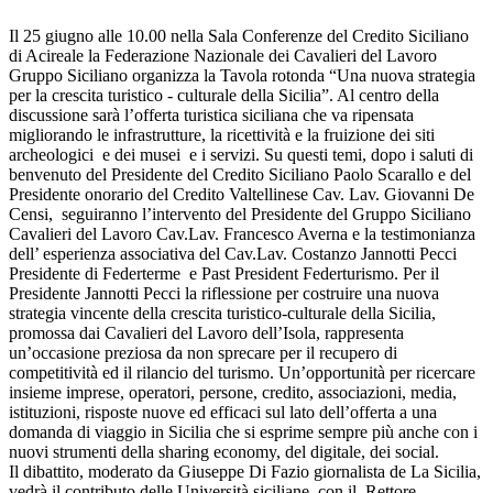
Il 25 giugno alle 10.00 nella Sala Conferenze del Credito Siciliano
di Acireale la Federazione Nazionale dei Cavalieri del Lavoro
Gruppo Siciliano organizza la Tavola rotonda “Una nuova strategia
per la crescita turistico - culturale della Sicilia”. Al centro della
discussione sarà l’offerta turistica siciliana che va ripensata
migliorando le infrastrutture, la ricettività e la fruizione dei siti
archeologici e dei musei e i servizi. Su questi temi, dopo i saluti di
benvenuto del Presidente del Credito Siciliano Paolo Scarallo e del
Presidente onorario del Credito Valtellinese Cav. Lav. Giovanni De
Censi, seguiranno l’intervento del Presidente del Gruppo Siciliano
Cavalieri del Lavoro Cav.Lav. Francesco Averna e la testimonianza
dell’ esperienza associativa del Cav.Lav. Costanzo Jannotti Pecci
Presidente di Federterme e Past President Federturismo. Per il
Presidente Jannotti Pecci la riflessione per costruire una nuova
strategia vincente della crescita turistico-culturale della Sicilia,
promossa dai Cavalieri del Lavoro dell’Isola, rappresenta
un’occasione preziosa da non sprecare per il recupero di
competitività ed il rilancio del turismo. Un’opportunità per ricercare
insieme imprese, operatori, persone, credito, associazioni, media,
istituzioni, risposte nuove ed efficaci sul lato dell’offerta a una
domanda di viaggio in Sicilia che si esprime sempre più anche con i
nuovi strumenti della sharing economy, del digitale, dei social.
Il dibattito, moderato da Giuseppe Di Fazio giornalista de La Sicilia,
vedrà il contributo delle Università siciliane con il Rettore