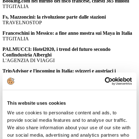
Booking.com nel mirino del fisco francese, chiesti 365 milioni
TTGITALIA
Fs, Mazzoncini: la rivoluzione parte dalle stazioni
TRAVELNOSTOP
Franceschini in Messico: a fine anno mostra sui Maya in Italia
TTGITALIA
PALMUCCI: Hotel2020, i trend del futuro secondo
Confindustria Alberghi
L'AGENZIA DI VIAGGI
TripAdvisor e l'incoming in Italia: svizzeri e austriaci i
principali fan del Belpaese
ITALIAN VENUE
Le "regole della strada": il settore del business travel diffonde le
8 linee guida per ottimizzare i viaggi d'affari
This website uses cookies
EVENT REPORT
We use cookies to personalise content and ads, to
Roma perde appeal: in 10 anni 700mila presenze turistiche in
meno, a Milano il primato della crescita
provide social media features and to analyse our traffic.
EVENT REPORT
We also share information about your use of our site with
our social media, advertising and analytics partners who
Italia primo paese per aziende del lusso: 29 i brand italiani fra i