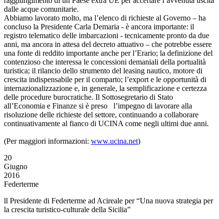
raggiungimento di un Paese extra UE per accertare l’avvenuta uscita
dalle acque comunitarie.
Abbiamo lavorato molto, ma l’elenco di richieste al Governo – ha
concluso la Presidente Carla Demaria - è ancora importante: il
registro telematico delle imbarcazioni - tecnicamente pronto da due
anni, ma ancora in attesa del decreto attuativo – che potrebbe essere
una fonte di reddito importante anche per l’Erario; la definizione del
contenzioso che interessa le concessioni demaniali della portualità
turistica; il rilancio dello strumento del leasing nautico, motore di
crescita indispensabile per il comparto; l’export e le opportunità di
internazionalizzazione e, in generale, la semplificazione e certezza
delle procedure burocratiche. Il Sottosegretario di Stato
all’Economia e Finanze si è preso l’impegno di lavorare alla
risoluzione delle richieste del settore, continuando a collaborare
continuativamente al fianco di UCINA come negli ultimi due anni.
(Per maggiori informazioni:
www.ucina.net
)
20
Giugno
2016
Federterme
ll Presidente di Federterme ad Acireale per “Una nuova strategia per
la crescita turistico-culturale della Sicilia”