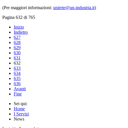
(Per maggiori informazioni:
unirete@un-industria.it
)
Pagina 632 di 765
Inizio
Indietro
627
628
629
630
631
632
633
634
635
636
Avanti
Fine
Sei qui:
Home
I Servizi
News