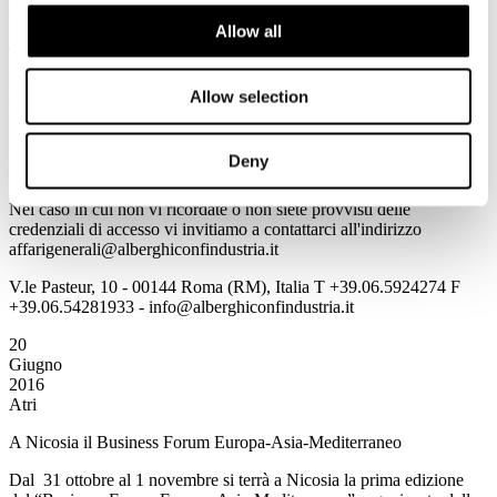
GUIDA VIAGGI
Allow all
Tutte le informazioni sono consultabili all'indirizzo
www.alberghiconfindustria.it
Allow selection
Per accedere in automatico alle informazioni della Newsletter
cliccando direttamente sulla notizia prescelta è necessario per la
prima volta salvare Username e Password utilizzando il flag
Deny
"memorizza i dati di accesso".
Nel caso in cui non vi ricordate o non siete provvisti delle
credenziali di accesso vi invitiamo a contattarci all'indirizzo
affarigenerali@alberghiconfindustria.it
V.le Pasteur, 10 - 00144 Roma (RM), Italia T +39.06.5924274 F
+39.06.54281933 - info@alberghiconfindustria.it
20
Giugno
2016
Atri
A Nicosia il Business Forum Europa-Asia-Mediterraneo
Dal 31 ottobre al 1 novembre si terrà a Nicosia la prima edizione