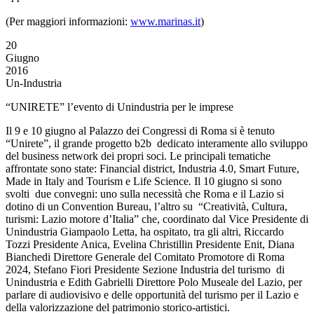
(Per maggiori informazioni:
www.marinas.it
)
20
Giugno
2016
Un-Industria
“UNIRETE” l’evento di Unindustria per le imprese
Il 9 e 10 giugno al Palazzo dei Congressi di Roma si è tenuto
“Unirete”, il grande progetto b2b dedicato interamente allo sviluppo
del business network dei propri soci. Le principali tematiche
affrontate sono state: Financial district, Industria 4.0, Smart Future,
Made in Italy and Tourism e Life Science
.
Il 10 giugno si sono
svolti due convegni: uno sulla necessità che Roma e il Lazio si
dotino di un Convention Bureau, l’altro su “Creatività, Cultura,
turismi: Lazio motore d’Italia” che, coordinato dal Vice Presidente di
Unindustria Giampaolo Letta, ha ospitato, tra gli altri, Riccardo
Tozzi Presidente Anica, Evelina Christillin Presidente Enit, Diana
Bianchedi Direttore Generale del Comitato Promotore di Roma
2024, Stefano Fiori Presidente Sezione Industria del turismo di
Unindustria e Edith Gabrielli Direttore Polo Museale del Lazio, per
parlare di audiovisivo e delle opportunità del turismo per il Lazio e
della valorizzazione del patrimonio storico-artistici.