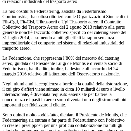
di relazioni industriali del trasporto aereo
La neo costituita Federcatering, assistita da Federturismo
Confindustria, ha sottoscritto ieri con le Organizzazioni Sindacali di
Filt-Cgil, Fit-Cisl, Uiltrasporti e Ugl Trasporto aereo, il Contratto
Collettivo del Trasporto Aereo del 2 agosto 2013 relativo alla parte
generale nonché l'accordo collettivo specifico del catering aereo del
31 luglio 2014, assumendo a tutti gli effetti la rappresentanza
imprenditoriale del comparto nel sistema di relazioni industriali del
trasporto aereo.
La Federazione, che rappresenta l’80% del mercato del catering
aereo, guidata dal Presidente Luigi de Montis e diventata socio di
Federturismo, ha ribadito, inoltre, l’adesione all’accordo del 24
maggio 2016 relativo all’istituzione dell’Osservatorio nazionale.
Negli ultimi anni l'accoglienza a bordo e la qualità della ristorazione,
il cui giro d'affari viene stimato in circa 10 miliardi di euro a livello
internazionale, è diventata requisito essenziale per battere la
concorrenza e i pasti in aereo sono diventati uno degli strumenti più
importanti per fidelizzare il cliente.
Sono quindi molto soddisfatto, dichiara il Presidente de Montis, che
Federcatering sia entrata a far parte di Federturismo con l’obiettivo
di creare i presupposti per una proficua collaborazione fra tutti gli
attori che promuovono il nostro territorio e i vettori aerei che sono