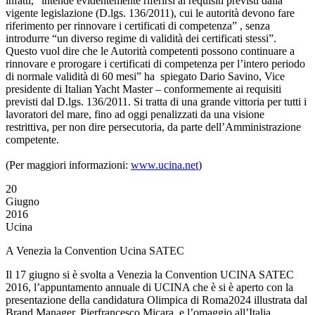
infatti, “intende evidentemente riferirsi ai requisiti previsti dalla
vigente legislazione (D.lgs. 136/2011), cui le autorità devono fare
riferimento per rinnovare i certificati di competenza” , senza
introdurre “un diverso regime di validità dei certificati stessi”.
Questo vuol dire che le Autorità competenti possono continuare a
rinnovare e prorogare i certificati di competenza per l’intero periodo
di normale validità di 60 mesi” ha spiegato Dario Savino, Vice
presidente di Italian Yacht Master – conformemente ai requisiti
previsti dal D.lgs. 136/2011. Si tratta di una grande vittoria per tutti i
lavoratori del mare, fino ad oggi penalizzati da una visione
restrittiva, per non dire persecutoria, da parte dell’Amministrazione
competente.
(Per maggiori informazioni:
www.ucina.net
)
20
Giugno
2016
Ucina
A Venezia la Convention Ucina SATEC
Il 17 giugno si è svolta a Venezia la Convention UCINA SATEC
2016, l’appuntamento annuale di UCINA che è si è aperto con la
presentazione della candidatura Olimpica di Roma2024 illustrata dal
Brand Manager, Pierfrancesco Micara, e l’omaggio all’Italia