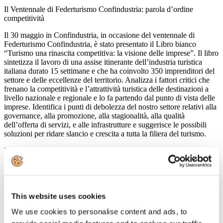
Il Ventennale di Federturismo Confindustria: parola d’ordine
competitività
Il 30 maggio in Confindustria, in occasione del ventennale di
Federturismo Confindustria, è stato presentato il Libro bianco
“Turismo una rinascita competitiva: la visione delle imprese”. Il libro
sintetizza il lavoro di una assise itinerante dell’industria turistica
italiana durato 15 settimane e che ha coinvolto 350 imprenditori del
settore e delle eccellenze del territorio. Analizza i fattori critici che
frenano la competitività e l’attrattività turistica delle destinazioni a
livello nazionale e regionale e lo fa partendo dal punto di vista delle
imprese. Identifica i punti di debolezza del nostro settore relativi alla
governance, alla promozione, alla stagionalità, alla qualità
dell’offerta di servizi, e alle infrastrutture e suggerisce le possibili
soluzioni per ridare slancio e crescita a tutta la filiera del turismo.
Leggi tutto...
15
Maggio
2013
Confindustria Nord Sardegna
This website uses cookies
Seminario sul turismo
We use cookies to personalise content and ads, to