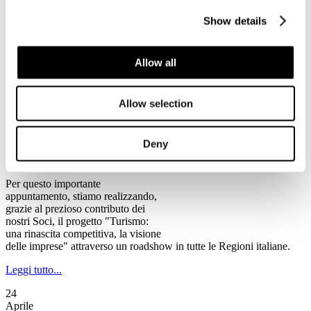
rischio chiusura, tra cui alcune anche di rilevanza storica".
Show details
Leggi tutto...
2
Allow all
Maggio
2013
Ventennale Federturismo
Allow selection
Il Programma del Ventennale di Federturismo
Federturismo Confindustria celebra
Deny
quest’anno il suo primo
Ventennale.
Per questo importante
appuntamento, stiamo realizzando,
grazie al prezioso contributo dei
nostri Soci, il progetto "Turismo:
una rinascita competitiva, la visione
delle imprese" attraverso un roadshow in tutte le Regioni italiane.
Leggi tutto...
24
Aprile