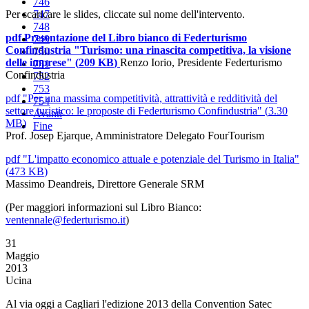
746
Per scaricare le slides, cliccate sul nome dell'intervento.
747
748
pdf
Presentazione del Libro bianco di Federturismo
749
Confindustria "Turismo: una rinascita competitiva, la visione
750
delle imprese"
(
209 KB
)
Renzo Iorio, Presidente Federturismo
751
Confindustria
752
753
pdf
"Per una massima competitività, attrattività e redditività del
754
settore turistico: le proposte di Federturismo Confindustria"
(
3.30
Avanti
MB
)
Fine
Prof. Josep Ejarque, Amministratore Delegato FourTourism
pdf
"L'impatto economico attuale e potenziale del Turismo in Italia"
(
473 KB
)
Massimo Deandreis, Direttore Generale SRM
(Per maggiori informazioni sul Libro Bianco:
ventennale@federturismo.it
)
31
Maggio
2013
Ucina
Al via oggi a Cagliari l'edizione 2013 della Convention Satec