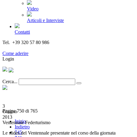
Video
Articoli e Interviste
Contatti
Tel. +39 320 57 80 986
Email segreteria@federturismo.it
Come aderire
Login
Cerca...
3
Pagina 750 di 765
Giugno
2013
Inizio
Ventennale Federturismo
Indietro
745
Le slides del Ventennale presentate nel corso della giornata