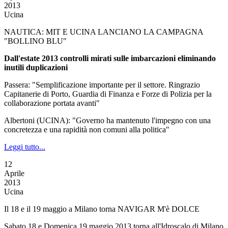
2013
Ucina
NAUTICA: MIT E UCINA LANCIANO LA CAMPAGNA
"BOLLINO BLU"
Dall'estate 2013 controlli mirati sulle imbarcazioni eliminando
inutili duplicazioni
Passera: "Semplificazione importante per il settore. Ringrazio
Capitanerie di Porto, Guardia di Finanza e Forze di Polizia per la
collaborazione portata avanti"
Albertoni (UCINA): "Governo ha mantenuto l'impegno con una
concretezza e una rapidità non comuni alla politica"
Leggi tutto...
12
Aprile
2013
Ucina
Il 18 e il 19 maggio a Milano torna NAVIGAR M'è DOLCE
Sabato 18 e Domenica 19 maggio 2013 torna all'Idroscalo di Milano