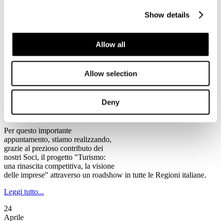
rischio chiusura, tra cui alcune anche di rilevanza storica".
Show details
Leggi tutto...
2
Allow all
Maggio
2013
Ventennale Federturismo
Allow selection
Il Programma del Ventennale di Federturismo
Federturismo Confindustria celebra
Deny
quest’anno il suo primo
Ventennale.
Per questo importante
appuntamento, stiamo realizzando,
grazie al prezioso contributo dei
nostri Soci, il progetto "Turismo:
una rinascita competitiva, la visione
delle imprese" attraverso un roadshow in tutte le Regioni italiane.
Leggi tutto...
24
Aprile