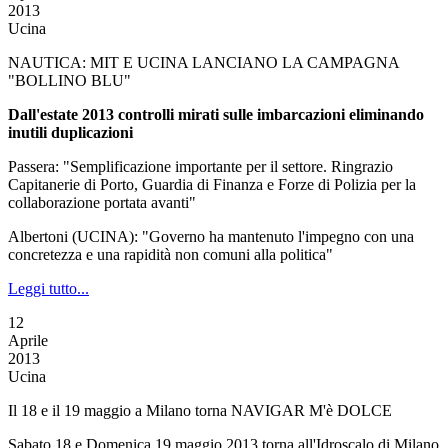
2013
Ucina
NAUTICA: MIT E UCINA LANCIANO LA CAMPAGNA
"BOLLINO BLU"
Dall'estate 2013 controlli mirati sulle imbarcazioni eliminando
inutili duplicazioni
Passera: "Semplificazione importante per il settore. Ringrazio
Capitanerie di Porto, Guardia di Finanza e Forze di Polizia per la
collaborazione portata avanti"
Albertoni (UCINA): "Governo ha mantenuto l'impegno con una
concretezza e una rapidità non comuni alla politica"
Leggi tutto...
12
Aprile
2013
Ucina
Il 18 e il 19 maggio a Milano torna NAVIGAR M'è DOLCE
Sabato 18 e Domenica 19 maggio 2013 torna all'Idroscalo di Milano