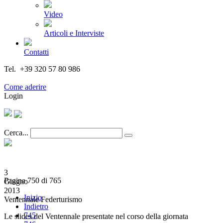
Video
Articoli e Interviste
Contatti
Tel. +39 320 57 80 986
Email segreteria@federturismo.it
Come aderire
Login
Cerca...
3
Pagina 750 di 765
Giugno
2013
Inizio
Ventennale Federturismo
Indietro
745
Le slides del Ventennale presentate nel corso della giornata