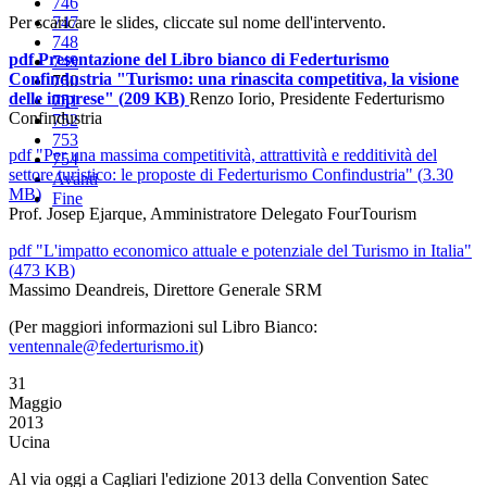
746
Per scaricare le slides, cliccate sul nome dell'intervento.
747
748
pdf
Presentazione del Libro bianco di Federturismo
749
Confindustria "Turismo: una rinascita competitiva, la visione
750
delle imprese"
(
209 KB
)
Renzo Iorio, Presidente Federturismo
751
Confindustria
752
753
pdf
"Per una massima competitività, attrattività e redditività del
754
settore turistico: le proposte di Federturismo Confindustria"
(
3.30
Avanti
MB
)
Fine
Prof. Josep Ejarque, Amministratore Delegato FourTourism
pdf
"L'impatto economico attuale e potenziale del Turismo in Italia"
(
473 KB
)
Massimo Deandreis, Direttore Generale SRM
(Per maggiori informazioni sul Libro Bianco:
ventennale@federturismo.it
)
31
Maggio
2013
Ucina
Al via oggi a Cagliari l'edizione 2013 della Convention Satec