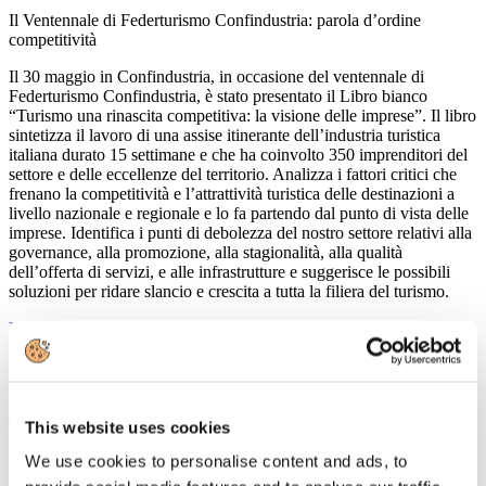
Il Ventennale di Federturismo Confindustria: parola d’ordine
competitività
Il 30 maggio in Confindustria, in occasione del ventennale di
Federturismo Confindustria, è stato presentato il Libro bianco
“Turismo una rinascita competitiva: la visione delle imprese”. Il libro
sintetizza il lavoro di una assise itinerante dell’industria turistica
italiana durato 15 settimane e che ha coinvolto 350 imprenditori del
settore e delle eccellenze del territorio. Analizza i fattori critici che
frenano la competitività e l’attrattività turistica delle destinazioni a
livello nazionale e regionale e lo fa partendo dal punto di vista delle
imprese. Identifica i punti di debolezza del nostro settore relativi alla
governance, alla promozione, alla stagionalità, alla qualità
dell’offerta di servizi, e alle infrastrutture e suggerisce le possibili
soluzioni per ridare slancio e crescita a tutta la filiera del turismo.
Leggi tutto...
15
Maggio
2013
Confindustria Nord Sardegna
This website uses cookies
Seminario sul turismo
We use cookies to personalise content and ads, to