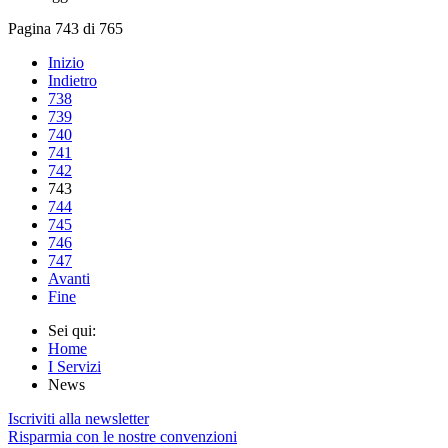
Pagina 743 di 765
Inizio
Indietro
738
739
740
741
742
743
744
745
746
747
Avanti
Fine
Sei qui:
Home
I Servizi
News
Iscriviti alla newsletter
Risparmia con le nostre convenzioni