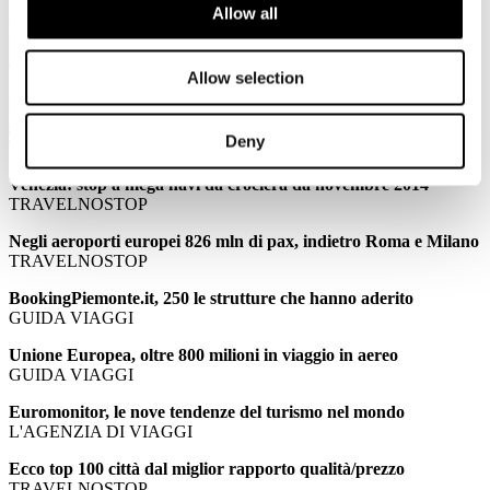
Allow all
PALMUCCI: Confindustria Alberghi: meno stranieri per il
ponte di Ognissanti
TTGITALIA
Allow selection
PALMUCCI: Ponte Ognissanti, turismo in stallo senza gli
stranieri
Deny
TRAVELNOSTOP
Venezia: stop a mega navi da crociera da novembre 2014
TRAVELNOSTOP
Negli aeroporti europei 826 mln di pax, indietro Roma e Milano
TRAVELNOSTOP
BookingPiemonte.it, 250 le strutture che hanno aderito
GUIDA VIAGGI
Unione Europea, oltre 800 milioni in viaggio in aereo
GUIDA VIAGGI
Euromonitor, le nove tendenze del turismo nel mondo
L'AGENZIA DI VIAGGI
Ecco top 100 città dal miglior rapporto qualità/prezzo
TRAVELNOSTOP