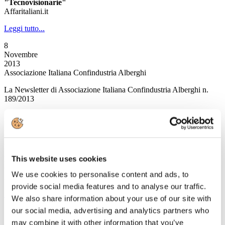
"Tecnovisionarie"
Affaritaliani.it
Leggi tutto...
8
Novembre
2013
Associazione Italiana Confindustria Alberghi
La Newsletter di Associazione Italiana Confindustria Alberghi n.
189/2013
News
Il mercato del lavoro degli stranieri in Italia
Pubblicata la Relazione del secondo trimestre 2013
This website uses cookies
L’ufficio per le politiche del turismo passa dalla Presidenza del
Consiglio dei Ministri al MiBact
We use cookies to personalise content and ads, to
A cura del MiBact
provide social media features and to analyse our traffic.
Leggi tutto...
We also share information about your use of our site with
our social media, advertising and analytics partners who
7
Novembre
may combine it with other information that you’ve