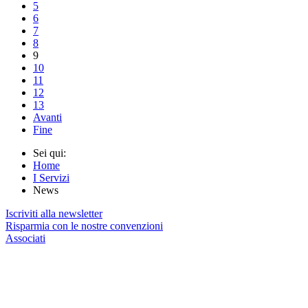
5
6
7
8
9
10
11
12
13
Avanti
Fine
Sei qui:
Home
I Servizi
News
Iscriviti alla newsletter
Risparmia con le nostre convenzioni
Associati