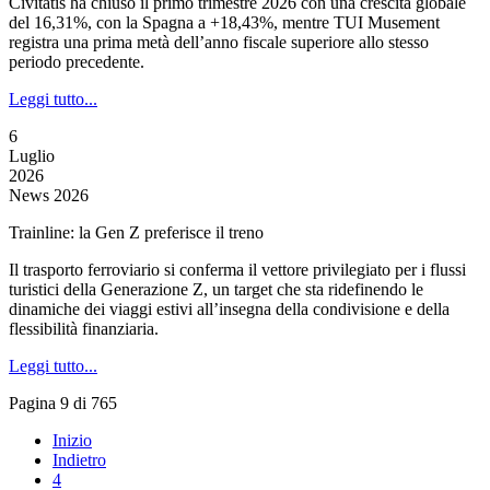
Civitatis ha chiuso il primo trimestre 2026 con una crescita globale
del 16,31%, con la Spagna a +18,43%, mentre TUI Musement
registra una prima metà dell’anno fiscale superiore allo stesso
periodo precedente.
Leggi tutto...
6
Luglio
2026
News 2026
Trainline: la Gen Z preferisce il treno
Il trasporto ferroviario si conferma il vettore privilegiato per i flussi
turistici della Generazione Z, un target che sta ridefinendo le
dinamiche dei viaggi estivi all’insegna della condivisione e della
flessibilità finanziaria.
Leggi tutto...
Pagina 9 di 765
Inizio
Indietro
4