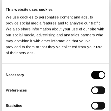
Luglio
2026
This website uses cookies
News 2026
We use cookies to personalise content and ads, to
Rapporto Siae: gli eventi live in Italia valgono 4,3 miliardi di euro
provide social media features and to analyse our traffic.
We also share information about your use of our site with
Monitorato dal Rapporto Siae il valore economico del variegato
mondo dello spettacolo, con concerti, balletti e opere, nel 2025 ha
our social media, advertising and analytics partners who
generato oltre 4,3 miliardi di euro, con un valore medio della spesa
may combine it with other information that you’ve
per spettatore di circa 17 euro, che rappresenta l’indice dell’introito
provided to them or that they’ve collected from your use
pro-capite per evento, segno di un mercato sempre più selettivo e
maturo.
of their services.
Leggi tutto...
6
Consent
Luglio
Necessary
Selection
2026
News 2026
Preferences
T&E/New Economics Foundation (NEF): i voli low cost alimentano
la crisi abitativa
La crescita incontrollata del turismo, favorita dall’aumento del
Statistics
traffico aereo, specialmente quello a basso costo, sta alimentando