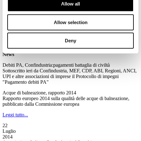
Allow all
Leggi tutto...
23
Luglio
Allow selection
2014
Associazione Italiana Confindustria Alberghi
Deny
Newsletter N. 135 del 23/07/2014
News
Debiti PA, Confindustria:pagamenti battaglia di civiltà
Sottoscritto ieri da Confindustria, MEF, CDP, ABI, Regioni, ANCI,
UPI e altre associazioni di imprese il Protocollo di impegni
"Pagamento debiti PA"
Acque di balneazione, rapporto 2014
Rapporto europeo 2014 sulla qualità delle acque di balneazione,
pubblicato dalla Commissione europea
Leggi tutto...
22
Luglio
2014