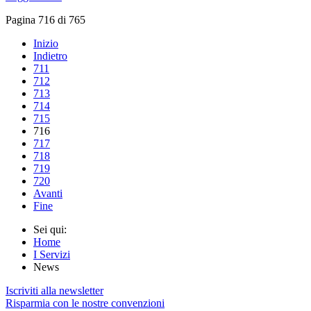
Pagina 716 di 765
Inizio
Indietro
711
712
713
714
715
716
717
718
719
720
Avanti
Fine
Sei qui:
Home
I Servizi
News
Iscriviti alla newsletter
Risparmia con le nostre convenzioni