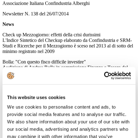
Associazione Italiana Confindustria Alberghi
Newsletter N. 138 del 26/07/2014
News
Check up Mezzogiorno: effetti della crisi durissimi
L'Indice Sintetico del Checkup elaborato da Confindustria e SRM-
Studi e Ricerche per il Mezzogiorno è sceso nel 2013 al di sotto del
minimo registrato nel 2009
Bolla: "Con questo fisco difficile investire"
Audizione di Andrea Bolla in commissione Finanze e Tesoro del
Senato sul primo decreto di attuazione della delega fiscale
Leggi tutto...
25
This website uses cookies
Luglio
2014
We use cookies to personalise content and ads, to
Associazione Italiana Confindustria Alberghi
provide social media features and to analyse our traffic.
Newsletter N. 137 del 25/07/2014
We also share information about your use of our site with
our social media, advertising and analytics partners who
News
may combine it with other information that you’ve