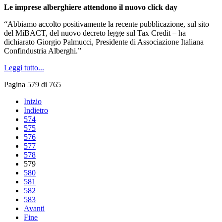
Le imprese alberghiere attendono il nuovo click day
“Abbiamo accolto positivamente la recente pubblicazione, sul sito
del MiBACT, del nuovo decreto legge sul Tax Credit – ha
dichiarato Giorgio Palmucci, Presidente di Associazione Italiana
Confindustria Alberghi.”
Leggi tutto...
Pagina 579 di 765
Inizio
Indietro
574
575
576
577
578
579
580
581
582
583
Avanti
Fine