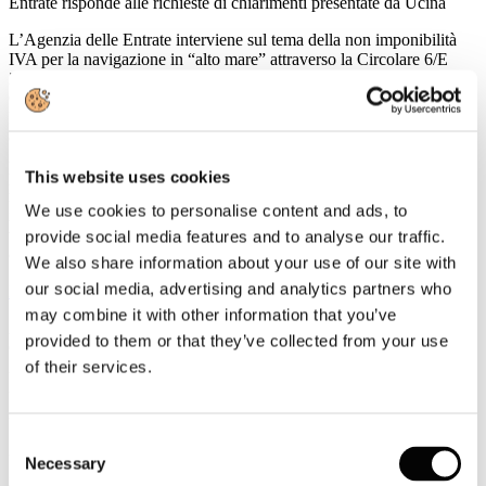
Entrate risponde alle richieste di chiarimenti presentate da Ucina
L’Agenzia delle Entrate interviene sul tema della non imponibilità
IVA per la navigazione in “alto mare” attraverso la Circolare 6/E
2018, in risposta alle richieste di chiarimenti sollevate da UCINA al
Convegno “Nautica & Fisco” tenutosi durante il Salone di Genova.
La circolare offre ulteriori chiarimenti sul regime IVA per le navi
contenuto nella Risoluzione n°2/E del 12 gennaio
2017. Quest’ultima introduceva la nuova disciplina per cui una nave
può considerarsi adibita alla navigazione in alto mare “
This website uses cookies
se,
con
riferimento all’anno precedente rispetto a quello in cui s’invoca la
We use cookies to personalise content and ads, to
non imponibilità IVA, ha effettuato in misura superiore al 70%
viaggi in alto mare (ovvero, oltre le 12 miglia marine). Tale
provide social media features and to analyse our traffic.
condizione deve essere verificata per ciascun anno.
We also share information about your use of our site with
our social media, advertising and analytics partners who
Leggi tutto...
may combine it with other information that you’ve
22
provided to them or that they’ve collected from your use
Gennaio
of their services.
2018
2018
Ucina al Boot di Düsseldorf
Consent
UCINA insieme ad Agenzia ICE
partecipa con uno stand
Necessary
Selection
istituzionale (Hall 7 A /G01) alla 49° edizione del Boot di