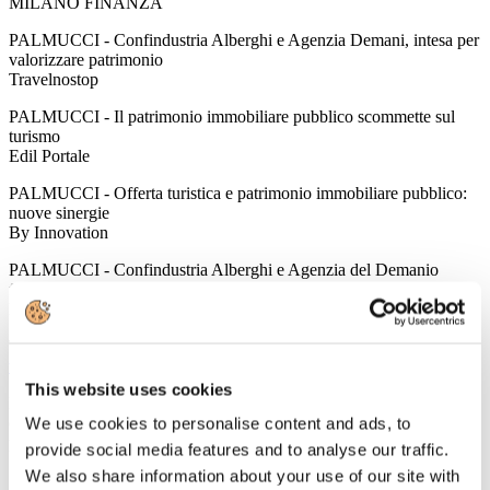
MILANO FINANZA
PALMUCCI - Confindustria Alberghi e Agenzia Demani, intesa per
valorizzare patrimonio
Travelnostop
PALMUCCI - Il patrimonio immobiliare pubblico scommette sul
turismo
Edil Portale
PALMUCCI - Offerta turistica e patrimonio immobiliare pubblico:
nuove sinergie
By Innovation
PALMUCCI - Confindustria Alberghi e Agenzia del Demanio
firmano intesa
Real Estate online
Tutte le informazioni sono consultabili all'indirizzo
www.alberghiconfindustria.it
This website uses cookies
Per accedere in automatico alle informazioni della Newsletter
cliccando direttamente sulla notizia prescelta è necessario per la
We use cookies to personalise content and ads, to
prima volta salvare Username e Password utilizzando il flag
provide social media features and to analyse our traffic.
"memorizza i dati di accesso".
We also share information about your use of our site with