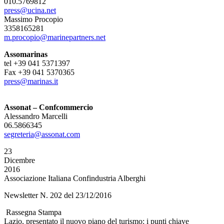
010.5769812
press@ucina.net
Massimo Procopio
3358165281
m.procopio@marinepartners.net
Assomarinas
tel +39 041 5371397
Fax +39 041 5370365
press@marinas.it
Assonat – Confcommercio
Alessandro Marcelli
06.5866345
segreteria@assonat.com
23
Dicembre
2016
Associazione Italiana Confindustria Alberghi
Newsletter N. 202 del 23/12/2016
Rassegna Stampa
Lazio, presentato il nuovo piano del turismo: i punti chiave