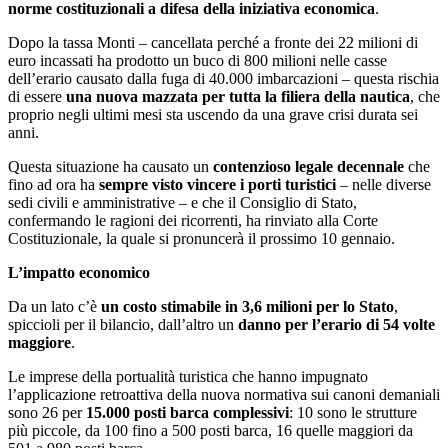
norme costituzionali a difesa della iniziativa economica
.
Dopo la tassa Monti – cancellata perché a fronte dei 22 milioni di
euro incassati ha prodotto un buco di 800 milioni nelle casse
dell’erario causato dalla fuga di 40.000 imbarcazioni – questa rischia
di essere
una nuova mazzata per tutta la filiera della nautica
, che
proprio negli ultimi mesi sta uscendo da una grave crisi durata sei
anni.
Questa situazione ha causato un
contenzioso legale decennale
che
fino ad ora ha
sempre visto vincere i porti turistici
– nelle diverse
sedi civili e amministrative – e che il Consiglio di Stato,
confermando le ragioni dei ricorrenti, ha rinviato alla Corte
Costituzionale, la quale si pronuncerà il prossimo 10 gennaio.
L’impatto economico
Da un lato c’è
un costo stimabile in 3,6 milioni per lo Stato
,
spiccioli per il bilancio, dall’altro un
danno per l’erario di 54 volte
maggiore
.
Le imprese della portualità turistica che hanno impugnato
l’applicazione retroattiva della nuova normativa sui canoni demaniali
sono 26 per
15.000 posti barca complessivi
: 10 sono le strutture
più piccole, da 100 fino a 500 posti barca, 16 quelle maggiori da