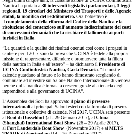
Negli ultimi cinque anni, la costante azione di UCINA Confindustria
Nautica ha portato a
30 interventi legislativi parlamentari, 3 leggi
regionali, 19 circolari del Ministero dei Trasporti e delle Agenzie
statali, la modifica del redditometro.
Ora l’obiettivo è
il
completamento della riforma del Codice della Nautica e la
risoluzione del contenzioso sull’aumento indiscriminato dei costi
di concessioni demaniali che fa rischiare il fallimento ai porti
turistici in Italia.
“La quantità e la qualità dei risultati ottenuti così come i progetti in
cantiere per il 2017 sono la prova che UCINA è fedele alla propria
missione di rappresentare, difendere e promuovere tutta la filiera
della nautica in Italia e all’estero” – ha dichiarato il
Presidente di
UCINA Confindustria Nautica, Carla Demaria
. “Le nostre
aziende guardano al futuro e lo hanno dimostrato scegliendo di
continuare ad investire sul Salone Nautico Internazionale di Genova
perché qui la nautica è tornata a crescere grazie alla tenacia degli
imprenditori e alla governance di UCINA”.
L’Assemblea dei Soci ha approvato il
piano di presenze
internazionali
ai principali Saloni esteri con la formula di presenza
istituzionale e collettiva di aziende. Nel 2017, UCINA sarà presente
al
Boot di Düsseldorf
(21- 29 Gennaio 2017), al
China
(Shanghai) International Boat Show
(26 – 29 Aprile 2017),
al
Fort Lauderdale Boat Show
(Novembre 2017) e al
METS
TRADE di Amsterdam
(14 – 16 Novembre 2017).