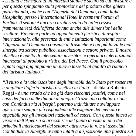
-
L’Italia è considerata un mercato stabile e sicuro su cui investire e
per questo spingiamo sulla promozione del prodotto alberghiero
partecipando, anche con l’Agenzia del Demanio, come Italia
Hospitality presso l’International Hotel Investment Forum di
Berlino. Il settore è ancora caratterizzato da un’eccessiva
frammentarietà dell’offerta dovuta anche alle dimensioni delle
strutture. Prendere parte ad appuntamenti fieristici, di respiro
internazionale, alla presenza di enti e istituzioni importanti come
l’Agenzia del Demanio consente di trasmettere con più forza le reali
sinergie tra settore pubblico, associazioni e settore privato. Il nostro
obiettivo è quello di intercettare investitori e operatori internazionali
interessati al prodotto turistico del Bel Paese. Con il protocollo
siglato oggi aggiungiamo un nuovo tassello al quadro di rilancio
del turismo italiano.”
“Il riuso e la valorizzazione degli immobili dello Stato per sostenere
e ampliare l’offerta turistico-ricettiva in Italia –
dichiara Roberto
Reggi -
è una strada che ha già dato riscontri positivi, come nel
caso dei fari o delle dimore di pregio. Grazie alla collaborazione
con Confindustria Alberghi, potremo individuare e sviluppare
operazioni sempre più rispondenti alle esigenze del mercato e
appetibili per gli investitori nazionali ed esteri. Con questa intesa la
visione dell’Agenzia si arricchisce del punto di vista di uno dei
principali interlocutori del settore: attraverso la rete di associati
Confindustria Alberghi avremo infatti a disposizione una finestra sul