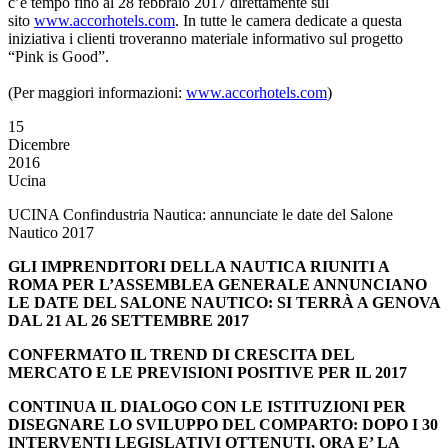
c’è tempo fino al 28 febbraio 2017 direttamente sul
sito
www.accorhotels.com
. In tutte le camera dedicate a questa
iniziativa i clienti troveranno materiale informativo sul progetto
“Pink is Good”.
(Per maggiori informazioni:
www.accorhotels.com
)
15
Dicembre
2016
Ucina
UCINA Confindustria Nautica: annunciate le date del Salone
Nautico 2017
GLI IMPRENDITORI DELLA NAUTICA RIUNITI A
ROMA PER L’ASSEMBLEA GENERALE ANNUNCIANO
LE DATE DEL SALONE NAUTICO: SI TERRÀ A GENOVA
DAL 21 AL 26 SETTEMBRE 2017
CONFERMATO IL TREND DI CRESCITA DEL
MERCATO E LE PREVISIONI POSITIVE PER IL 2017
CONTINUA IL DIALOGO CON LE ISTITUZIONI PER
DISEGNARE LO SVILUPPO DEL COMPARTO: DOPO I 30
INTERVENTI LEGISLATIVI OTTENUTI, ORA E’ LA