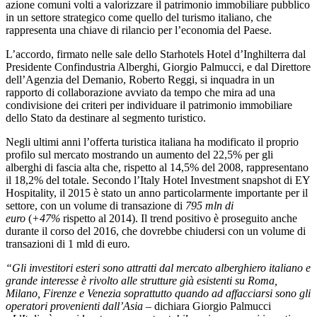
azione comuni volti a valorizzare il patrimonio immobiliare pubblico
in un settore strategico come quello del turismo italiano, che
rappresenta una chiave di rilancio per l’economia del Paese.
L’accordo, firmato nelle sale dello Starhotels Hotel d’Inghilterra dal
Presidente Confindustria Alberghi, Giorgio Palmucci, e dal Direttore
dell’Agenzia del Demanio, Roberto Reggi, si inquadra in un
rapporto di collaborazione avviato da tempo che mira ad una
condivisione dei criteri per individuare il patrimonio immobiliare
dello Stato da destinare al segmento turistico.
Negli ultimi anni l’offerta turistica italiana ha modificato il proprio
profilo sul mercato mostrando un aumento del 22,5% per gli
alberghi di fascia alta che, rispetto al 14,5% del 2008, rappresentano
il 18,2% del totale. Secondo l’Italy Hotel Investment snapshot di EY
Hospitality, il 2015 è stato un anno particolarmente importante per il
settore, con un volume di transazione di
795 mln di
euro
(
+47%
rispetto al 2014). Il trend positivo è proseguito anche
durante il corso del 2016, che dovrebbe chiudersi con un volume di
transazioni di 1 mld di euro
.
“Gli investitori esteri sono attratti dal mercato alberghiero italiano e
grande interesse è rivolto alle strutture già esistenti su Roma,
Milano, Firenze e Venezia soprattutto quando ad affacciarsi sono gli
operatori provenienti dall’Asia
– dichiara Giorgio Palmucci