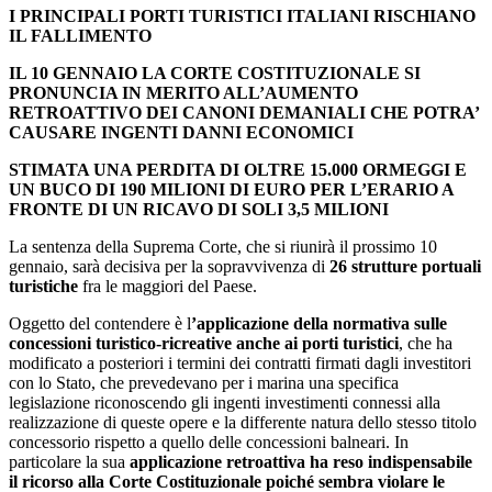
I PRINCIPALI PORTI TURISTICI ITALIANI RISCHIANO
IL FALLIMENTO
IL 10 GENNAIO LA CORTE COSTITUZIONALE SI
PRONUNCIA IN MERITO ALL’AUMENTO
RETROATTIVO DEI CANONI DEMANIALI CHE POTRA’
CAUSARE INGENTI DANNI ECONOMICI
STIMATA UNA PERDITA DI OLTRE 15.000 ORMEGGI E
UN BUCO DI 190 MILIONI DI EURO PER L’ERARIO A
FRONTE DI UN RICAVO DI SOLI 3,5 MILIONI
La sentenza della Suprema Corte, che si riunirà il prossimo 10
gennaio, sarà decisiva per la sopravvivenza di
26 strutture portuali
turistiche
fra le maggiori del Paese.
Oggetto del contendere è l
’applicazione della normativa sulle
concessioni turistico-ricreative anche ai porti turistici
, che ha
modificato a posteriori i termini dei contratti firmati dagli investitori
con lo Stato, che prevedevano per i marina una specifica
legislazione riconoscendo gli ingenti investimenti connessi alla
realizzazione di queste opere e la differente natura dello stesso titolo
concessorio rispetto a quello delle concessioni balneari. In
particolare la sua
applicazione retroattiva ha reso indispensabile
il ricorso alla Corte Costituzionale poiché sembra violare le