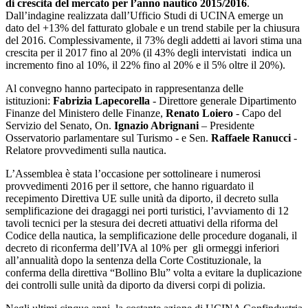
di crescita del mercato per l’anno nautico 2015/2016
.
Dall’indagine realizzata dall’Ufficio Studi di UCINA emerge un
dato del +13% del fatturato globale e un trend stabile per la chiusura
del 2016. Complessivamente, il 73% degli addetti ai lavori stima una
crescita per il 2017 fino al 20% (il 43% degli intervistati indica un
incremento fino al 10%, il 22% fino al 20% e il 5% oltre il 20%).
Al convegno hanno partecipato in rappresentanza delle
istituzioni:
Fabrizia Lapecorella
- Direttore generale Dipartimento
Finanze del Ministero delle Finanze,
Renato Loiero
- Capo del
Servizio del Senato, On.
Ignazio Abrignani
– Presidente
Osservatorio parlamentare sul Turismo - e Sen.
Raffaele Ranucci
-
Relatore provvedimenti sulla nautica.
L’Assemblea è stata l’occasione per sottolineare i numerosi
provvedimenti 2016 per il settore, che hanno riguardato il
recepimento Direttiva UE sulle unità da diporto, il decreto sulla
semplificazione dei dragaggi nei porti turistici, l’avviamento di 12
tavoli tecnici per la stesura dei decreti attuativi della riforma del
Codice della nautica, la semplificazione delle procedure doganali, il
decreto di riconferma dell’IVA al 10% per gli ormeggi inferiori
all’annualità dopo la sentenza della Corte Costituzionale, la
conferma della direttiva “Bollino Blu” volta a evitare la duplicazione
dei controlli sulle unità da diporto da diversi corpi di polizia.