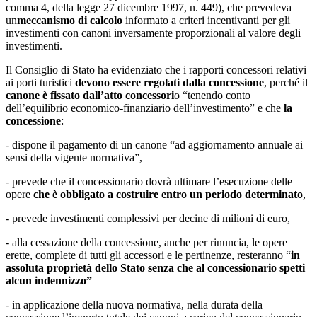
comma 4, della legge 27 dicembre 1997, n. 449), che prevedeva
un
meccanismo di calcolo
informato a criteri incentivanti per gli
investimenti con canoni inversamente proporzionali al valore degli
investimenti.
Il Consiglio di Stato ha evidenziato che i rapporti concessori relativi
ai porti turistici
devono essere regolati dalla concessione
, perché il
canone è fissato dall’atto concessori
o “tenendo conto
dell’equilibrio economico-finanziario dell’investimento” e che
la
concessione
:
- dispone il pagamento di un canone “ad aggiornamento annuale ai
sensi della vigente normativa”,
- prevede che il concessionario dovrà ultimare l’esecuzione delle
opere
che è obbligato a costruire entro un periodo determinato
,
- prevede investimenti complessivi per decine di milioni di euro,
- alla cessazione della concessione, anche per rinuncia, le opere
erette, complete di tutti gli accessori e le pertinenze, resteranno “
in
assoluta proprietà dello Stato senza che al concessionario spetti
alcun indennizzo”
- in applicazione della nuova normativa, nella durata della