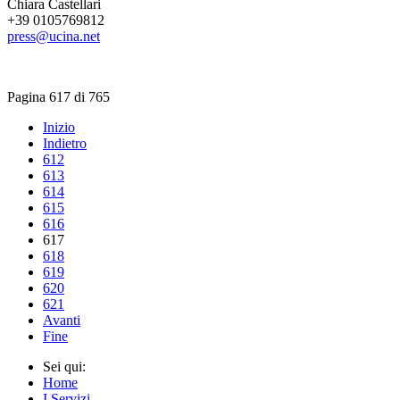
Chiara Castellari
+39 0105769812
press@ucina.net
Pagina 617 di 765
Inizio
Indietro
612
613
614
615
616
617
618
619
620
621
Avanti
Fine
Sei qui:
Home
I Servizi