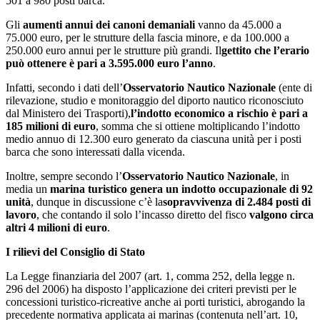
501 a 980 posti barca.
Gli
aumenti annui dei canoni demaniali
vanno da 45.000 a
75.000 euro, per le strutture della fascia minore, e da 100.000 a
250.000 euro annui per le strutture più grandi. Il
gettito che l’erario
può ottenere è pari a 3.595.000 euro l’anno
.
Infatti, secondo i dati dell’
Osservatorio Nautico Nazionale
(ente di
rilevazione, studio e monitoraggio del diporto nautico riconosciuto
dal Ministero dei Trasporti),
l’indotto economico a rischio è pari a
185 milioni di euro
, somma che si ottiene moltiplicando l’indotto
medio annuo di 12.300 euro generato da ciascuna unità per i posti
barca che sono interessati dalla vicenda.
Inoltre, sempre secondo l’
Osservatorio Nautico Nazionale
, in
media un
marina turistico genera un indotto occupazionale di 92
unità
, dunque in discussione c’è la
sopravvivenza di 2.484 posti di
lavoro
, che contando il solo l’incasso diretto del fisco
valgono circa
altri 4 milioni di euro
.
I rilievi del Consiglio di Stato
La Legge finanziaria del 2007 (art. 1, comma 252, della legge n.
296 del 2006) ha disposto l’applicazione dei criteri previsti per le
concessioni turistico-ricreative anche ai porti turistici, abrogando la
precedente normativa applicata ai marinas (contenuta nell’art. 10,