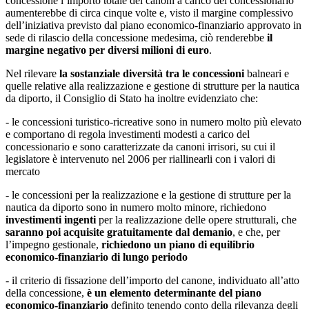
concessione l’importo totale dei canoni a carico del concessionario
aumenterebbe di circa cinque volte e, visto il margine complessivo
dell’iniziativa previsto dal piano economico-finanziario approvato in
sede di rilascio della concessione medesima, ciò renderebbe
il
margine negativo per
diversi milioni di euro
.
Nel rilevare
la sostanziale diversità tra le concessioni
balneari e
quelle relative alla realizzazione e gestione di strutture per la nautica
da diporto, il Consiglio di Stato ha inoltre evidenziato che:
- le concessioni turistico-ricreative sono in numero molto più elevato
e comportano di regola investimenti modesti a carico del
concessionario e sono caratterizzate da canoni irrisori, su cui il
legislatore è intervenuto nel 2006 per riallinearli con i valori di
mercato
- le concessioni per la realizzazione e la gestione di strutture per la
nautica da diporto sono in numero molto minore, richiedono
investimenti ingenti
per la realizzazione delle opere strutturali, che
saranno poi acquisite gratuitamente dal demanio
, e che, per
l’impegno gestionale,
richiedono un piano di equilibrio
economico-finanziario di lungo periodo
- il criterio di fissazione dell’importo del canone, individuato all’atto
della concessione,
è un elemento determinante del piano
economico-finanziario
definito tenendo conto della rilevanza degli