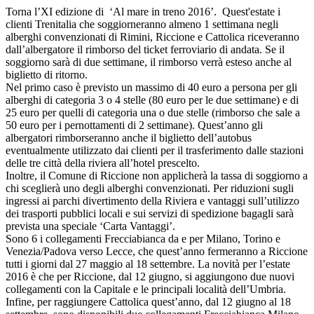
Torna l’XI edizione di ‘Al mare in treno 2016’. Quest'estate i
clienti Trenitalia che soggiorneranno almeno 1 settimana negli
alberghi convenzionati di Rimini, Riccione e Cattolica riceveranno
dall’albergatore il rimborso del ticket ferroviario di andata. Se il
soggiorno sarà di due settimane, il rimborso verrà esteso anche al
biglietto di ritorno.
Nel primo caso è previsto un massimo di 40 euro a persona per gli
alberghi di categoria 3 o 4 stelle (80 euro per le due settimane) e di
25 euro per quelli di categoria una o due stelle (rimborso che sale a
50 euro per i pernottamenti di 2 settimane). Quest’anno gli
albergatori rimborseranno anche il biglietto dell’autobus
eventualmente utilizzato dai clienti per il trasferimento dalle stazioni
delle tre città della riviera all’hotel prescelto.
Inoltre, il Comune di Riccione non applicherà la tassa di soggiorno a
chi sceglierà uno degli alberghi convenzionati. Per riduzioni sugli
ingressi ai parchi divertimento della Riviera e vantaggi sull’utilizzo
dei trasporti pubblici locali e sui servizi di spedizione bagagli sarà
prevista una speciale ‘Carta Vantaggi’.
Sono 6 i collegamenti Frecciabianca da e per Milano, Torino e
Venezia/Padova verso Lecce, che quest’anno fermeranno a Riccione
tutti i giorni dal 27 maggio al 18 settembre. La novità per l’estate
2016 è che per Riccione, dal 12 giugno, si aggiungono due nuovi
collegamenti con la Capitale e le principali località dell’Umbria.
Infine, per raggiungere Cattolica quest’anno, dal 12 giugno al 18