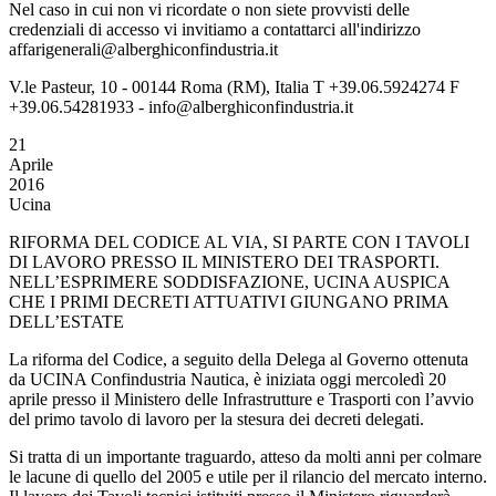
Nel caso in cui non vi ricordate o non siete provvisti delle
credenziali di accesso vi invitiamo a contattarci all'indirizzo
affarigenerali@alberghiconfindustria.it
V.le Pasteur, 10 - 00144 Roma (RM), Italia T +39.06.5924274 F
+39.06.54281933 - info@alberghiconfindustria.it
21
Aprile
2016
Ucina
RIFORMA DEL CODICE AL VIA, SI PARTE CON I TAVOLI
DI LAVORO PRESSO IL MINISTERO DEI TRASPORTI.
NELL’ESPRIMERE SODDISFAZIONE, UCINA AUSPICA
CHE I PRIMI DECRETI ATTUATIVI GIUNGANO PRIMA
DELL’ESTATE
La riforma del Codice, a seguito della Delega al Governo ottenuta
da UCINA Confindustria Nautica, è iniziata oggi mercoledì 20
aprile presso il Ministero delle Infrastrutture e Trasporti con l’avvio
del primo tavolo di lavoro per la stesura dei decreti delegati.
Si tratta di un importante traguardo, atteso da molti anni per colmare
le lacune di quello del 2005 e utile per il rilancio del mercato interno.