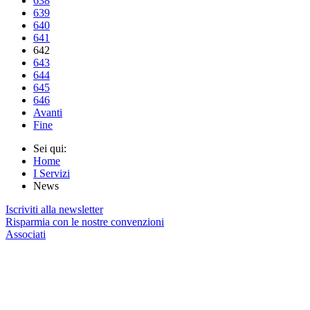
638
639
640
641
642
643
644
645
646
Avanti
Fine
Sei qui:
Home
I Servizi
News
Iscriviti alla newsletter
Risparmia con le nostre convenzioni
Associati