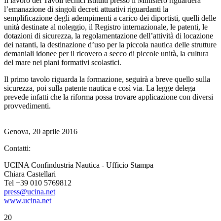
Il lavoro dei Tavoli tecnici istituiti presso il Ministero riguarderà
l’emanazione di singoli decreti attuativi riguardanti la
semplificazione degli adempimenti a carico dei diportisti, quelli delle
unità destinate al noleggio, il Registro internazionale, le patenti, le
dotazioni di sicurezza, la regolamentazione dell’attività di locazione
dei natanti, la destinazione d’uso per la piccola nautica delle strutture
demaniali idonee per il ricovero a secco di piccole unità, la cultura
del mare nei piani formativi scolastici.
Il primo tavolo riguarda la formazione, seguirà a breve quello sulla
sicurezza, poi sulla patente nautica e così via. La legge delega
prevede infatti che la riforma possa trovare applicazione con diversi
provvedimenti.
Genova, 20 aprile 2016
Contatti:
UCINA Confindustria Nautica - Ufficio Stampa
Chiara Castellari
Tel +39 010 5769812
press@ucina.net
www.ucina.net
20