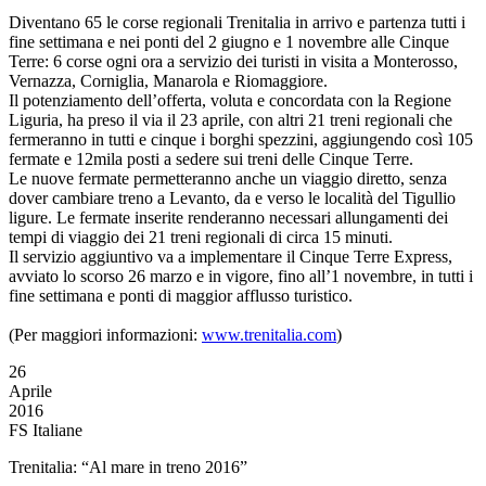
Diventano 65 le corse regionali Trenitalia in arrivo e partenza tutti i
fine settimana e nei ponti del 2 giugno e 1 novembre alle Cinque
Terre: 6 corse ogni ora a servizio dei turisti in visita a Monterosso,
Vernazza, Corniglia, Manarola e Riomaggiore.
Il potenziamento dell’offerta, voluta e concordata con la Regione
Liguria, ha preso il via il 23 aprile, con altri 21 treni regionali che
fermeranno in tutti e cinque i borghi spezzini, aggiungendo così 105
fermate e 12mila posti a sedere sui treni delle Cinque Terre.
Le nuove fermate permetteranno anche un viaggio diretto, senza
dover cambiare treno a Levanto, da e verso le località del Tigullio
ligure. Le fermate inserite renderanno necessari allungamenti dei
tempi di viaggio dei 21 treni regionali di circa 15 minuti.
Il servizio aggiuntivo va a implementare il Cinque Terre Express,
avviato lo scorso 26 marzo e in vigore, fino all’1 novembre, in tutti i
fine settimana e ponti di maggior afflusso turistico.
(Per maggiori informazioni:
www.trenitalia.com
)
26
Aprile
2016
FS Italiane
Trenitalia: “Al mare in treno 2016”