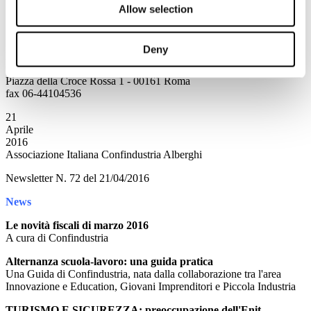
Allow selection
Ufficio Stampa
Ferrovie dello Stato Italiane SpA
Direzione Centrale Comunicazione Esterna e Media
Deny
Relazioni con i Media e Attività Redazionali
tel. 06-44105355
Piazza della Croce Rossa 1 - 00161 Roma
fax 06-44104536
21
Aprile
2016
Associazione Italiana Confindustria Alberghi
Newsletter N. 72 del 21/04/2016
News
Le novità fiscali di marzo 2016
A cura di Confindustria
Alternanza scuola-lavoro: una guida pratica
Una Guida di Confindustria, nata dalla collaborazione tra l'area
Innovazione e Education, Giovani Imprenditori e Piccola Industria
TURISMO E SICUREZZA: preoccupazione dell'Enit,