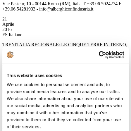
V.le Pasteur, 10 - 00144 Roma (RM), Italia T +39.06.5924274 F
+39.06.54281933 - info@alberghiconfindustria.it
21
Aprile
2016
FS Italiane
TRENITALIA REGIONALE: LE CINQUE TERRE IN TRENO,
65 CORSE GIORNALIERE NEI FINESETTIMANA
• dal 23 aprile, alle 44 corse giornaliere tra Levanto e La Spezia
del “5 terre express”, si aggiungono le fermate di altri 21 treni
regionali nelle stazioni di Monterosso, Vernazza, Corniglia,
This website uses cookies
Manarola e Riomaggiore
We use cookies to personalise content and ads, to
• continua il servizio dedicato di accoglienza e assistenza nelle
stazioni nei periodi di maggiore affluenza
provide social media features and to analyse our traffic.
We also share information about your use of our site with
our social media, advertising and analytics partners who
Le Cinque Terre in treno: un servizio frequente e capillare, un
may combine it with other information that you’ve
concreto sostegno al turismo. Diventano infatti 65 le corse regionali
provided to them or that they’ve collected from your use
Trenitalia in arrivo e partenza tutti i fine settimana e nei ponti del 2
giugno e 1° novembre: sei corse ogni ora - tre per senso di marcia - a
of their services.