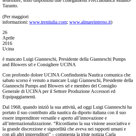
settembre, sono disponibili due collegamenti Frecciabianca Milano-
Taranto.
(Per maggiori
informazioni:
www.trenitalia.com
;
www.almareintreno.it
)
26
Aprile
2016
Ucina
è mancato Luigi Gianneschi, Presidente della Gianneschi Pumps
and Blowers srl e Consigliere UCINA
Con profondo dolore UCINA Confindustria Nautica comunica che
sabato scorso è venuto a mancare Luigi Gianneschi, Presidente della
Gianneschi Pumps and Blowers srl e membro del Consiglio
Generale di UCINA per il Settore Produzione Accessori ed
Equipaggiamenti.
Dal 1968, quando iniziò la sua attività, ad oggi Luigi Gianneschi ha
portato il suo contributo alla nautica da diporto italiana con il suo
essere imprenditore versatile e aperto all’innovazione e
all’internazionalizzazione. “Ricordiamo la sua visione associativa e
la grande discrezione e signorilità che aveva nei rapporti umani e
con gli altri imprenditori” – commenta la triste notizia Carla