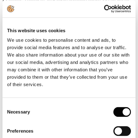
della UIC
Gianpiero Strisciuglio, Amministratore Delegato e Direttore
Generale del Gruppo FS, è stato nominato nuovo Vicepresidente
della UIC - Union internationale des chemins de fer -
This website uses cookies
organizzazione internazionale che riunisce le ferrovie e i principali
stakeholder del settore ferroviario a livello mondiale.
We use cookies to personalise content and ads, to
provide social media features and to analyse our traffic.
Leggi tutto...
We also share information about your use of our site with
3
our social media, advertising and analytics partners who
Agosto
may combine it with other information that you’ve
2026
News 2026
provided to them or that they’ve collected from your use
of their services.
ROTTA SUL 66°SALONE NAUTICO INTERNAZIONALE:
APERTO IL TICKETING ONLINE PER L'EDIZIONE IN
PROGRAMMA A GENOVA DALL'1 AL 6 OTTOBRE 2026
Consent
Con l'apertura del ticketing online entra nel vivo il percorso di
Necessary
avvicinamento al 66° Salone Nautico Internazionale, in programma
Selection
a Genova dall'1 al 6 ottobre 2026.
Leggi tutto...
Preferences