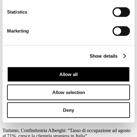
3
Agosto
Statistics
2026
News 2026
Federalismo fiscale: a rischio i servizi del trasporto pubblico. Agens,
Marketing
Anav e Asstra: “Servono correttivi che assicurino il finanziamento al
settore”
Forte preoccupazione da parte di Agens, Anav e Asstra, le
associazioni che in Italia rappresentano le aziende del trasporto
Show details
pubblico locale (TPL), per l’approvazione in Consiglio dei Ministri
del ddl sul federalismo fiscale regionale: “C’è la reale possibilità che
l'attuale impianto normativo metta a repentaglio l'equilibrio
Allow all
economico-finanziario del Trasporto Pubblico Locale e
l'adeguatezza dei servizi su scala nazionale.
Allow selection
Leggi tutto...
3
Agosto
Deny
2026
News 2026
Turismo, Confindustria Alberghi: “Tasso di occupazione ad agosto
al 71%, cresce la clientela straniera in Italia”