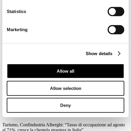
3
Agosto
Statistics
2026
News 2026
Federalismo fiscale: a rischio i servizi del trasporto pubblico. Agens,
Marketing
Anav e Asstra: “Servono correttivi che assicurino il finanziamento al
settore”
Forte preoccupazione da parte di Agens, Anav e Asstra, le
associazioni che in Italia rappresentano le aziende del trasporto
Show details
pubblico locale (TPL), per l’approvazione in Consiglio dei Ministri
del ddl sul federalismo fiscale regionale: “C’è la reale possibilità che
l'attuale impianto normativo metta a repentaglio l'equilibrio
Allow all
economico-finanziario del Trasporto Pubblico Locale e
l'adeguatezza dei servizi su scala nazionale.
Allow selection
Leggi tutto...
3
Agosto
Deny
2026
News 2026
Turismo, Confindustria Alberghi: “Tasso di occupazione ad agosto
al 71%, cresce la clientela straniera in Italia”