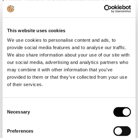
della UIC
Gianpiero Strisciuglio, Amministratore Delegato e Direttore
Generale del Gruppo FS, è stato nominato nuovo Vicepresidente
della UIC - Union internationale des chemins de fer -
This website uses cookies
organizzazione internazionale che riunisce le ferrovie e i principali
stakeholder del settore ferroviario a livello mondiale.
We use cookies to personalise content and ads, to
provide social media features and to analyse our traffic.
Leggi tutto...
We also share information about your use of our site with
3
our social media, advertising and analytics partners who
Agosto
may combine it with other information that you’ve
2026
News 2026
provided to them or that they’ve collected from your use
of their services.
ROTTA SUL 66°SALONE NAUTICO INTERNAZIONALE:
APERTO IL TICKETING ONLINE PER L'EDIZIONE IN
PROGRAMMA A GENOVA DALL'1 AL 6 OTTOBRE 2026
Consent
Con l'apertura del ticketing online entra nel vivo il percorso di
Necessary
avvicinamento al 66° Salone Nautico Internazionale, in programma
Selection
a Genova dall'1 al 6 ottobre 2026.
Leggi tutto...
Preferences