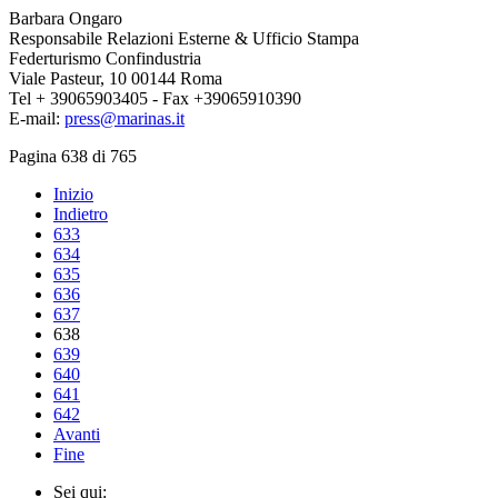
Barbara Ongaro
Responsabile Relazioni Esterne & Ufficio Stampa
Federturismo Confindustria
Viale Pasteur, 10 00144 Roma
Tel + 39065903405 - Fax +39065910390
E-mail:
press@marinas.it
Pagina 638 di 765
Inizio
Indietro
633
634
635
636
637
638
639
640
641
642
Avanti
Fine
Sei qui: