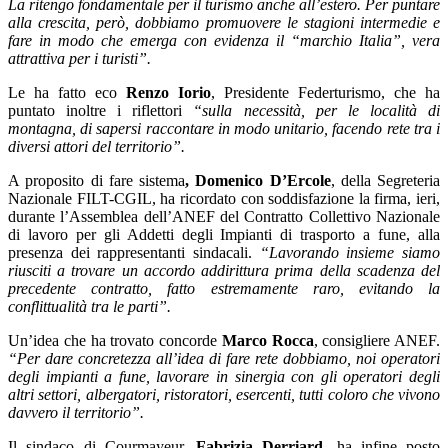
La ritengo fondamentale per il turismo anche all’estero. Per puntare
alla crescita, però, dobbiamo promuovere le stagioni intermedie e
fare in modo che emerga con evidenza il “marchio Italia”,
vera
attrattiva per i turisti”.
Le ha fatto eco
Renzo Iorio
, Presidente Federturismo, che ha
puntato inoltre i riflettori
“sulla necessità, per le località di
montagna, di sapersi raccontare in modo unitario, facendo rete tra i
diversi attori del territorio”.
A proposito di fare sistema
, Domenico D’Ercole
, della Segreteria
Nazionale FILT-CGIL, ha ricordato con soddisfazione la firma, ieri,
durante l’Assemblea dell’ANEF del Contratto Collettivo Nazionale
di lavoro per gli Addetti degli Impianti di trasporto a fune, alla
presenza dei rappresentanti sindacali.
“Lavorando insieme siamo
riusciti a trovare un accordo addirittura prima della scadenza del
precedente contratto, fatto estremamente raro, evitando la
conflittualità tra le parti”.
Un’idea che ha trovato concorde
Marco Rocca
, consigliere ANEF.
“Per dare concretezza all’idea di fare rete dobbiamo, noi operatori
degli impianti a fune, lavorare in sinergia con gli operatori degli
altri settori, albergatori, ristoratori, esercenti, tutti coloro che vivono
davvero il territorio”.
Il sindaco di Courmayeur,
Fabrizia Derriard
, ha infine posto