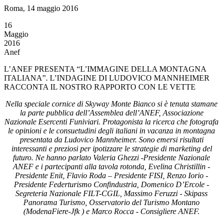
Roma, 14 maggio 2016
16
Maggio
2016
Anef
L’ANEF PRESENTA “L’IMMAGINE DELLA MONTAGNA
ITALIANA”. L’INDAGINE DI LUDOVICO MANNHEIMER
RACCONTA IL NOSTRO RAPPORTO CON LE VETTE
Nella speciale cornice di Skyway Monte Bianco si è tenuta stamane
la parte pubblica dell’Assemblea dell’ANEF, Associazione
Nazionale Esercenti Funiviari. Protagonista la ricerca che fotografa
le opinioni e le consuetudini degli italiani in vacanza in montagna
presentata da Ludovico Mannheimer. Sono emersi risultati
interessanti e preziosi per ipotizzare le strategie di marketing del
futuro. Ne hanno parlato Valeria Ghezzi -Presidente Nazionale
ANEF e i partecipanti alla tavola rotonda, Evelina Christillin -
Presidente Enit, Flavio Roda – Presidente FISI, Renzo Iorio -
Presidente Federturismo Confindustria, Domenico D’Ercole -
Segreteria Nazionale FILT-CGIL, Massimo Feruzzi - Skipass
Panorama Turismo, Osservatorio del Turismo Montano
(ModenaFiere-Jfk )
e Marco Rocca - Consigliere ANEF.