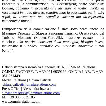
l’accento sulla comunicazione.
“A Courmayeur, come nelle altre
località, abbiamo la necessità di evidenziare le nostre unicità, di
raccontarci in modo diverso, sottolineando la possibilità, per i nostri
ospiti, di vivere non una semplice vacanza ma un’esperienza
immersiva e unica”.
L’importanza della comunicazione è stata sottolineata anche da
Massimo Feruzzi
, di Skipass Panorama Turismo, Osservatorio del
Turismo Montano (ModenaFiere-Jfk):
“occorre evitare
- ha
concluso -
la retorica consueta della montagna, bisogna invece
incuriosire il pubblico, allettarlo con proposte innovative e mai
banali”.
Ufficio stampa Assemblea Generale 2016 _ OMNIA Relations
OMNIA FACTORY, T. + 39 051 6939166, OMNIA LAB, T. + 39
051 261449
Media Relations | Chiara Caliceti
|chiara.caliceti@omniarelations.com
Press Office | Alessandra Iozzia |
alessandra.iozzia@omniarelations.com
|
M. + 39 333 3835185
www.omniarelations.com