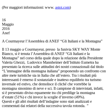
(Per maggiori informazioni: www.
astoi.com
)
16
Maggio
2016
Anef
A Courmayeur l’Assemblea di ANEF “Gli Italiani e la Montagna”
Il 13 maggio a Courmayeur, presso la funivia SKY WAY Monte
Bianco, si è tenuta l’Assemblea di ANEF “Gli Italiani e la
Montagna” nel corso della quale dopo la relazione della Presidente
Valeria Ghezzi, Ludovico Mannheimer dell’Istituto Eumetra ha
presentato la ricerca sulle attitudini dei nostri connazionali dal titolo
“L’immagine della montagna italiana” proponendo un confronto con
altre mete turistiche sia in Italia che all’estero. Tra i risultati più
interessanti è emerso il sostanziale e inatteso equilibrio tra turismo
invernale ed estivo, che demolisce il cliché che vorrebbe la
montagna sinonimo di neve e sci. Il campione di intervistati, infatti,
si è presentato diviso equamente tra chi predilige la montagna
d’estate (51%) e chi invece la sceglie d’inverno (49%).
Questi e gli altri risultati dell’indagine sono stati analizzati e
commentati dai relatori della successiva tavola rotonda.
”