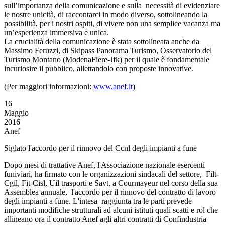
sull’importanza della comunicazione e sulla necessità di evidenziare
le nostre unicità, di raccontarci in modo diverso, sottolineando la
possibilità, per i nostri ospiti, di vivere non una semplice vacanza ma
un’esperienza immersiva e unica.
La crucialità della comunicazione è stata sottolineata anche da
Massimo Feruzzi, di Skipass Panorama Turismo, Osservatorio del
Turismo Montano (ModenaFiere-Jfk) per il quale è fondamentale
incuriosire il pubblico, allettandolo con proposte innovative.
(Per maggiori informazioni:
www.anef.it
)
16
Maggio
2016
Anef
Siglato l'accordo per il rinnovo del Ccnl degli impianti a fune
Dopo mesi di trattative Anef, l'Associazione nazionale esercenti
funiviari, ha firmato con le organizzazioni sindacali del settore, Filt-
Cgil, Fit-Cisl, Uil trasporti e Savt, a Courmayeur nel corso della sua
Assemblea annuale, l'accordo per il rinnovo del contratto di lavoro
degli impianti a fune. L'intesa raggiunta tra le parti prevede
importanti modifiche strutturali ad alcuni istituti quali scatti e rol che
allineano ora il contratto Anef agli altri contratti di Confindustria