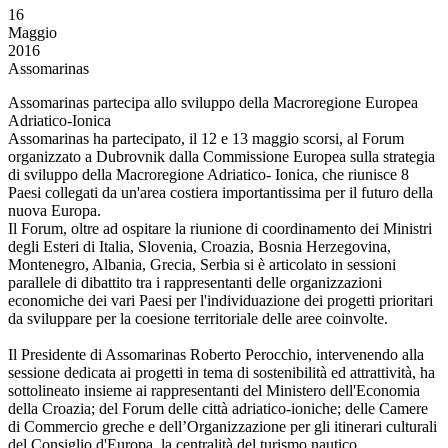
16
Maggio
2016
Assomarinas
Assomarinas partecipa allo sviluppo della Macroregione Europea
Adriatico-Ionica
Assomarinas ha partecipato, il 12 e 13 maggio scorsi, al Forum
organizzato a Dubrovnik dalla Commissione Europea sulla strategia
di sviluppo della Macroregione Adriatico- Ionica, che riunisce 8
Paesi collegati da un'area costiera importantissima per il futuro della
nuova Europa.
Il Forum, oltre ad ospitare la riunione di coordinamento dei Ministri
degli Esteri di Italia, Slovenia, Croazia, Bosnia Herzegovina,
Montenegro, Albania, Grecia, Serbia si è articolato in sessioni
parallele di dibattito tra i rappresentanti delle organizzazioni
economiche dei vari Paesi per l'individuazione dei progetti prioritari
da sviluppare per la coesione territoriale delle aree coinvolte.
Il Presidente di Assomarinas Roberto Perocchio, intervenendo alla
sessione dedicata ai progetti in tema di sostenibilità ed attrattività, ha
sottolineato insieme ai rappresentanti del Ministero dell'Economia
della Croazia; del Forum delle città adriatico-ioniche; delle Camere
di Commercio greche e dell’Organizzazione per gli itinerari culturali
del Consiglio d'Europa, la centralità del turismo nautico,