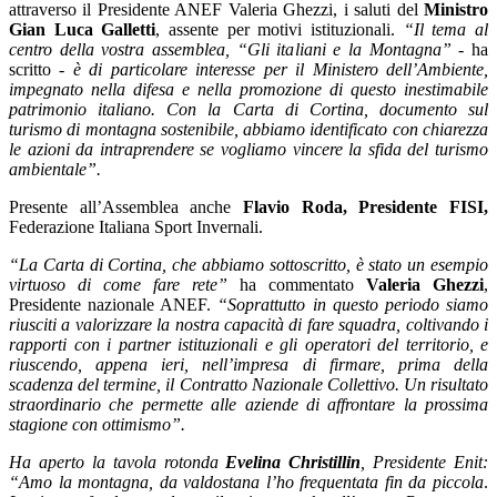
attraverso il Presidente ANEF Valeria Ghezzi, i saluti del
Ministro
Gian Luca Galletti
, assente per motivi istituzionali.
“Il tema al
centro della vostra assemblea, “Gli italiani e la Montagna”
- ha
scritto -
è di particolare interesse per il Ministero dell’Ambiente,
impegnato nella difesa e nella promozione di questo inestimabile
patrimonio italiano. Con la Carta di Cortina, documento sul
turismo di montagna sostenibile, abbiamo identificato con chiarezza
le azioni da intraprendere se vogliamo vincere la sfida del turismo
ambientale”.
Presente all’Assemblea anche
Flavio Roda, Presidente FISI,
Federazione Italiana Sport Invernali.
“La Carta di Cortina, che abbiamo sottoscritto, è stato un esempio
virtuoso di come fare rete”
ha commentato
Valeria Ghezzi
,
Presidente nazionale ANEF.
“Soprattutto in questo periodo siamo
riusciti a valorizzare la nostra capacità di fare squadra, coltivando i
rapporti con i partner istituzionali e gli operatori del territorio, e
riuscendo, appena ieri, nell’impresa di firmare, prima della
scadenza del termine, il Contratto Nazionale Collettivo. Un risultato
straordinario che permette alle aziende di affrontare la prossima
stagione con ottimismo”.
Ha aperto la tavola rotonda
Evelina Christillin
, Presidente Enit:
“Amo la montagna, da valdostana l’ho frequentata fin da piccola
.