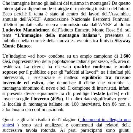
Che immagine hanno gli italiani del turismo in montagna? Da questo
interrogativo dipendono le strategie di marketing turistico del futuro.
Ecco perché il tema è stato al centro dei lavori dell’Assemblea
annuale dell’ANEF, Associazione Nazionale Esercenti Funiviari:
riflettori puntati sulla ricerca commissionata dall’ANEF al dottor
Ludovico Mannheimer
, dell’Istituto Eumetra Monte Rosa Srl, sul
tema
“L’immagine della montagna italiana”
, presentata al
pubblico nella cornice della nuova e avveniristica funivia
Skyway
Monte Bianco
.
Un’indagine «ad hoc» condotta su un ampio campione di
1.600
casi,
rappresentativo della popolazione italiana per sesso, età, area di
residenza. La ricerca ha riservato
qualche conferma e molte
soprese
per il pubblico e per gli “addetti ai lavori”: tra i risultati più
interessanti, il sostanziale e inatteso
equilibrio tra turismo
invernale ed estivo
, che demolisce il cliché che vorrebbe la
montagna sinonimo di neve e sci. Il campione di intervistati, infatti,
si presenta diviso equamente tra chi predilige l’
estate
(51%)
e chi
invece sceglie l’
inverno
(49%)
. Un altro dato significativo premia
le località di montagna italiane: su 100 intervistati, ben 86 non si
allontanano dai confini nazionali.
Questi e gli altri risultati dell’indagine (
document
in allegato una
sintesi
) sono stati analizzati e commentati dai relatori della
successiva tavola rotonda. Ai parti partecipanti sono giunti,