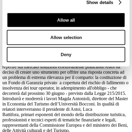
Show details
Il 9 giugno Astoi Confindustria Viaggi organizza con il Master in
Economia del Turismo dell'Università Bocconi, il convegno dal
titolo: "Fondo di Garanzia e nuove normative: soluzioni e
opportunità per tour operator e agenzie di viaggi, nel mercato che
Allow all
cambia
".
L’evento, che si terrà alle ore 10.30 presso l’Aula Magna
dell’Università Bocconi di Milano, vuole essere un momento di
confronto per fare il punto sulle principali tematiche riguardanti
Allow selection
la normativa nazionale ed europea in materia di pacchetti turistici e,
in particolare, sull'adempimento dell'obbligo di protezione
dei consumatori dal rischio di fallimento o insolvenza degli
Deny
operatori.
Considerando l'estrema difficoltà che le singole imprese hanno nel
reperire sul mercato soluzioni effettivamente praticabili Astoi ha
deciso di creare uno strumento per offrire una risposta concreta ad
un problema di estrema rilevanza per il comparto: la costituzione di
un Fondo di Garanzia privato a copertura del rischio di fallimento o
insolvenza dei tour operator, in adempimento all'obbligo - che
decorrerà dal prossimo 30 giugno - previsto dalla Legge 215/2015.
Introdurrà e modererà i lavori Magda Antonioli, direttore del Master
in Economia del Turismo dell’Università Bocconi. In qualità di
relatori interverranno il presidente di Astoi, Luca
Battifora, primari esponenti del mondo della distribuzione turistica,
professionisti e tecnici esperti di tematiche finanziarie e legali,
rappresentanti della Commissione Europea e del ministero dei Beni,
delle Attività culturali e del Turismo.