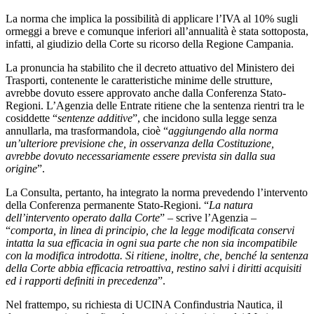
La norma che implica la possibilità di applicare l’IVA al 10% sugli
ormeggi a breve e comunque inferiori all’annualità è stata sottoposta,
infatti, al giudizio della Corte su ricorso della Regione Campania.
La pronuncia ha stabilito che il decreto attuativo del Ministero dei
Trasporti, contenente le caratteristiche minime delle strutture,
avrebbe dovuto essere approvato anche dalla Conferenza Stato-
Regioni. L’Agenzia delle Entrate ritiene che la sentenza rientri tra le
cosiddette “
sentenze additive
”, che incidono sulla legge senza
annullarla, ma trasformandola, cioè “
aggiungendo alla norma
un’ulteriore previsione che, in osservanza della Costituzione,
avrebbe dovuto necessariamente essere prevista sin dalla sua
origine
”.
La Consulta, pertanto, ha integrato la norma prevedendo l’intervento
della Conferenza permanente Stato-Regioni. “
La natura
dell’intervento operato dalla Corte
” – scrive l’Agenzia –
“
comporta, in linea di principio, che la legge modificata conservi
intatta la sua efficacia in ogni sua parte che non sia incompatibile
con la modifica introdotta. Si ritiene, inoltre, che, benché la sentenza
della Corte abbia efficacia retroattiva, restino salvi i diritti acquisiti
ed i rapporti definiti in precedenza
”.
Nel frattempo, su richiesta di UCINA Confindustria Nautica, il