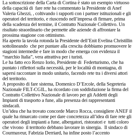
La sottoscrizione della Carta di Cortina è stato un esempio virtuoso
della capacità di fare rete ha commentato la Presidente di Anef
Valeria Ghezzi, , coltivando i rapporti con i partner istituzionali e gli
operatori del territorio, e riuscendo nell’impresa di firmare, prima
della scadenza del termine, il Contratto Nazionale Collettivo. Un
risultato straordinario che permette alle aziende di affrontare la
prossima stagione con ottimismo.
Ha aperto la tavola rotonda la Presidente dell’Enit Evelina Christillin
sottolineando che per puntare alla crescita dobbiamo promuovere le
stagioni intermedie e fare in modo che emerga con evidenza il
“marchio Italia”, vera attrattiva per i turisti.
Le ha fatto eco Renzo Iorio, Presidente di Federturismo, che ha
puntato i riflettori sulla necessità, per le località di montagna, di
sapersi raccontare in modo unitario, facendo rete tra i diversi attori
del territorio.
A proposito di fare sistema, Domenico D’Ercole, della Segreteria
Nazionale FILT-CGIL, ha ricordato con soddisfazione la firma del
Contratto Collettivo Nazionale di lavoro per gli Addetti degli
Impianti di trasporto a fune, alla presenza dei rappresentanti
sindacali.
Un’idea che ha trovato concorde Marco Rocca, consigliere ANEF il
quale ha rimarcato come per dare concretezza all’idea di fare rete gli
operatori degli impianti a fune, albergatori, ristoratori e tutti coloro
che vivono il territorio debbano lavorare in sinergia. Il sindaco di
Courmayeur, Fabrizia Derriard, ha infine posto l’accento