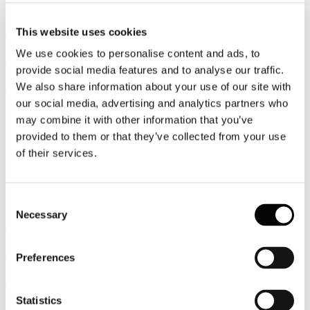
nell'aggiornamento dell'Avviso sul Paese, ha precisato che
l'aeroporto internazionale che si trova sull'isola di Hulhule, separata
This website uses cookies
dalla Capitale, non è interessato dall'allerta e che i trasferimenti da e
per l’aeroporto verso le isole di destinazione turistica non
We use cookies to personalise content and ads, to
comportano alcuna sosta sull’isola di Malé.
provide social media features and to analyse our traffic.
Leggi tutto...
We also share information about your use of our site with
our social media, advertising and analytics partners who
12
may combine it with other information that you’ve
Febbraio
2018
provided to them or that they’ve collected from your use
Associazione Italiana Confindustria Alberghi
of their services.
A Milano la presentazione del Rapporto “Hotels & Chains
2018. Investimenti, scenari e strategie”
Consent
Il 14 febbraio alle ore 9.30 si terrà a Milano, presso l’Università
Necessary
Selection
Bocconi, il convegno “Hotels & Chains 2018. Investimenti, scenari
e strategie” realizzato dal MET Master in Economia del turismo in
collaborazione con Horwath HTL, Cdp e Associazione Italiana
Confindustria Alberghi.
Preferences
Leggi tutto...
Statistics
12