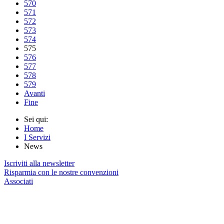
570
571
572
573
574
575
576
577
578
579
Avanti
Fine
Sei qui:
Home
I Servizi
News
Iscriviti alla newsletter
Risparmia con le nostre convenzioni
Associati