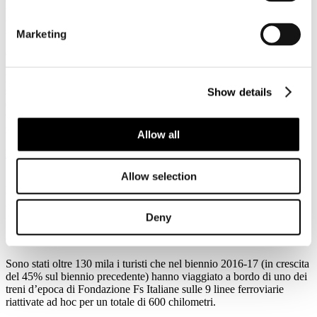
Febbraio
2018
2018
Marketing
OCPS-SDA Bocconi: 14 milioni di viaggiatori all’anno per salute
Dopo cibo, cultura, moda e design adesso potrebbe diventare la
salute uno dei motivi per mettere al primo posto l’Italia come
Show details
destinazione di un viaggio. Il settore emergente del cosiddetto
turismo ‘medicale’ muove infatti ogni anno nel mondo fino a 14
milioni di persone, di età compresa tra i 45 e i 64 anni.
Allow all
Leggi tutto...
Allow selection
12
Febbraio
2018
2018
Deny
Conferenza al Mbact: il biennio d’oro del turismo ferroviario
Sono stati oltre 130 mila i turisti che nel biennio 2016-17 (in crescita
del 45% sul biennio precedente) hanno viaggiato a bordo di uno dei
treni d’epoca di Fondazione Fs Italiane sulle 9 linee ferroviarie
riattivate ad hoc per un totale di 600 chilometri.