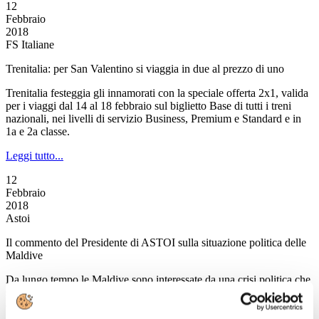
12
Febbraio
2018
FS Italiane
Trenitalia: per San Valentino si viaggia in due al prezzo di uno
Trenitalia festeggia gli innamorati con la speciale offerta 2x1, valida
per i viaggi dal 14 al 18 febbraio sul biglietto Base di tutti i treni
nazionali, nei livelli di servizio Business, Premium e Standard e in
1a e 2a classe.
Leggi tutto...
12
Febbraio
2018
Astoi
Il commento del Presidente di ASTOI sulla situazione politica delle
Maldive
Da lungo tempo le Maldive sono interessate da una crisi politica che
si è recentemente inasprita, portando alla dichiarazione dello Stato di
emergenza nella capitale dell'isola, Malé. L'Unità di Crisi della
Farnesina, con la quale siamo in costante contatto,