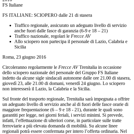
FS Italiane
FS ITALIANE: SCIOPERO dalle 21 di stasera
Traffico regionale, assicurato un adeguato livello di servizio
anche fuori dalle fasce di garanzia (6-9 e 18 – 21)
Traffico nazionale, regolari le
Frecce AV
Allo sciopero non partecipa il personale di Lazio, Calabria e
Sicilia
Roma, 23 giugno 2016
Circoleranno regolarmente le
Frecce AV
Trenitalia in occasione
dello sciopero nazionale del personale del Gruppo FS Italiane
indetto da alcune sigle sindacali autonome dalle ore 21.00 di stasera,
giovedì 23, alle 21.00 di domani, venerdì 24 giugno. Lo sciopero
non interesserà il Lazio, la Calabria e la Sicilia.
Sul fronte del trasporto regionale, Trenitalia sarà impegnata a offrire
un adeguato livello di servizio anche al di fuori delle fasce orarie di
maggiore frequentazione (6 – 9 e 18 - 21), durante le quali sono
garantiti per legge, nei giorni feriali, i servizi minimi. Si prevede,
infatti, l’effettuazione di ulteriori corse, in particolare sulle tratte
ferroviarie a più elevata domanda di mobilità. Su alcune linee
regionali potrà essere confermata per intero l’offerta ordinaria. Nel