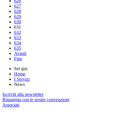
626
627
628
629
630
631
632
633
634
635
Avanti
Fine
Sei qui:
Home
I Servizi
News
Iscriviti alla newsletter
Risparmia con le nostre convenzioni
Associati