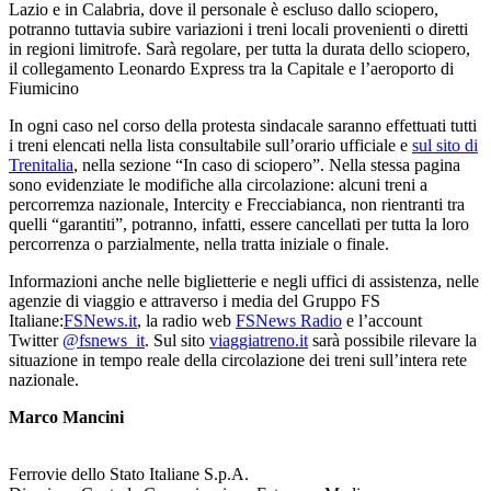
Lazio e in Calabria, dove il personale è escluso dallo sciopero,
potranno tuttavia subire variazioni i treni locali provenienti o diretti
in regioni limitrofe. Sarà regolare, per tutta la durata dello sciopero,
il collegamento Leonardo Express tra la Capitale e l’aeroporto di
Fiumicino
In ogni caso nel corso della protesta sindacale saranno effettuati tutti
i treni elencati nella lista consultabile sull’orario ufficiale e
sul sito di
Trenitalia
, nella sezione “In caso di sciopero”. Nella stessa pagina
sono evidenziate le modifiche alla circolazione: alcuni treni a
percorremza nazionale, Intercity e Frecciabianca, non rientranti tra
quelli “garantiti”, potranno, infatti, essere cancellati per tutta la loro
percorrenza o parzialmente, nella tratta iniziale o finale.
Informazioni anche nelle biglietterie e negli uffici di assistenza, nelle
agenzie di viaggio e attraverso i media del Gruppo FS
Italiane:
FSNews.it
, la radio web
FSNews Radio
e l’account
Twitter
@fsnews_it
. Sul sito
viaggiatreno.it
sarà possibile rilevare la
situazione in tempo reale della circolazione dei treni sull’intera rete
nazionale.
Marco Mancini
Ferrovie dello Stato Italiane S.p.A.