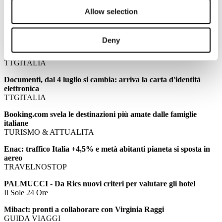
Effetto TripAdvisor: «Abbiamo generato 600mila viaggi in
Allow selection
Italia»
L'AGENZIA DI VIAGGI
Deny
Brexit, i timori dell'Abta: "Le vacanze degli inglesi costeranno
di più"
TTGITALIA
Documenti, dal 4 luglio si cambia: arriva la carta d'identità
elettronica
TTGITALIA
Booking.com svela le destinazioni più amate dalle famiglie
italiane
TURISMO & ATTUALITA
Enac: traffico Italia +4,5% e metà abitanti pianeta si sposta in
aereo
TRAVELNOSTOP
PALMUCCI - Da Rics nuovi criteri per valutare gli hotel
Il Sole 24 Ore
Mibact: pronti a collaborare con Virginia Raggi
GUIDA VIAGGI