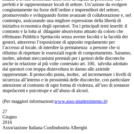
prefetti e le rappresentanze locali di settore. Un’azione da svolgere
congiuntamente tra forze dell’ordine e imprenditori del settore,
promuovendo e sviluppando forme avanzate di collaborazione e, nel
contempo, assicurando una migliore espressione della libertà di
iniziativa economica degli operatori. Tra i principali temi inseriti: il
contrasto e la lotta al dilagante abusivismo attuato da coloro che
effettuano Pubblico Spettacolo senza averne facoltà e la facoltà dei
gestori, attraverso l’esposizione di apposito regolamento per
l’accesso al locale, di interdire la permanenza a persone che si
rifiutino di rispettare le essenziali regole di comportamento. Saranno,
inoltre, adottati meccanismi premiali per i gestori delle discoteche
anche in relazione al più volte contestato art. 100, talvolta adottato
dai questori con troppa disinvoltura in danno alle aziende
rappresentate. Il protocollo punta, inoltre, ad incrementare i livelli di
sicurezza all’interno e in prossimità delle discoteche, con particolare
attenzione al contrasto di ogni forma di violenza, all’uso di sostanze
stupefacenti e psicotrope e all’abuso di alcool.
(Per maggiori informazioni:
www.asso-intattenimento.it
)
27
Giugno
2016
Associazione Italiana Confindustria Alberghi