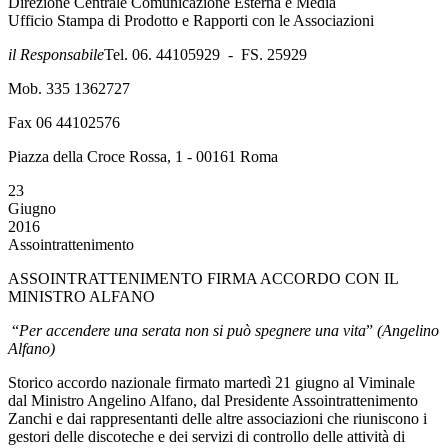
Direzione Centrale Comunicazione Esterna e Media
Ufficio Stampa di Prodotto e Rapporti con le Associazioni
il Responsabile
Tel. 06. 44105929 - FS. 25929
Mob. 335 1362727
Fax 06 44102576
Piazza della Croce Rossa, 1 - 00161 Roma
23
Giugno
2016
Assointrattenimento
ASSOINTRATTENIMENTO FIRMA ACCORDO CON IL
MINISTRO ALFANO
“
Per accendere una serata non si può spegnere una vita
”
(
Angelino
Alfano)
Storico accordo nazionale firmato martedì 21 giugno al Viminale
dal Ministro Angelino Alfano, dal Presidente Assointrattenimento
Zanchi e dai rappresentanti delle altre associazioni che riuniscono i
gestori delle discoteche e dei servizi di controllo delle attività di