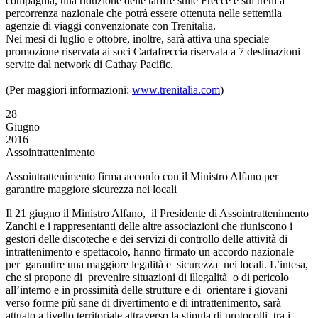
compagnia, una riduzione delle tariffe sulle Frecce e sui treni a
percorrenza nazionale che potrà essere ottenuta nelle settemila
agenzie di viaggi convenzionate con Trenitalia.
Nei mesi di luglio e ottobre, inoltre, sarà attiva una speciale
promozione riservata ai soci Cartafreccia riservata a 7 destinazioni
servite dal network di Cathay Pacific.
(Per maggiori informazioni:
www.trenitalia.com
)
28
Giugno
2016
Assointrattenimento
Assointrattenimento firma accordo con il Ministro Alfano per
garantire maggiore sicurezza nei locali
Il 21 giugno il Ministro Alfano, il Presidente di Assointrattenimento
Zanchi e i rappresentanti delle altre associazioni che riuniscono i
gestori delle discoteche e dei servizi di controllo delle attività di
intrattenimento e spettacolo, hanno firmato un accordo nazionale
per garantire una maggiore legalità e sicurezza nei locali. L’intesa,
che si propone di prevenire situazioni di illegalità o di pericolo
all’interno e in prossimità delle strutture e di orientare i giovani
verso forme più sane di divertimento e di intrattenimento, sarà
attuato a livello territoriale attraverso la stipula di protocolli tra i