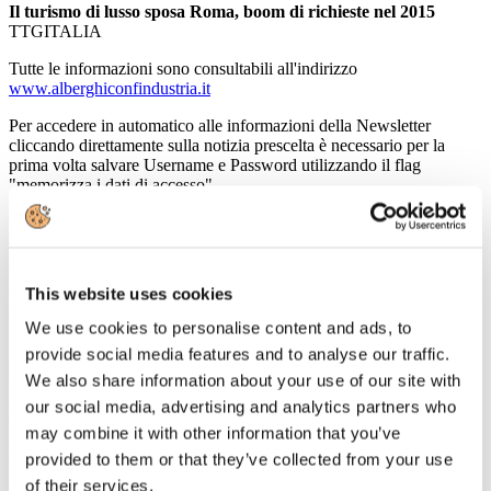
Il turismo di lusso sposa Roma, boom di richieste nel 2015
TTGITALIA
Tutte le informazioni sono consultabili all'indirizzo
www.alberghiconfindustria.it
Per accedere in automatico alle informazioni della Newsletter
cliccando direttamente sulla notizia prescelta è necessario per la
prima volta salvare Username e Password utilizzando il flag
"memorizza i dati di accesso".
Nel caso in cui non vi ricordate o non siete provvisti delle
credenziali di accesso vi invitiamo a contattarci all'indirizzo
affarigenerali@alberghiconfindustria.it
This website uses cookies
V.le Pasteur, 10 - 00144 Roma (RM), Italia T +39.06.5924274 F
+39.06.54281933 - info@alberghiconfindustria.it
We use cookies to personalise content and ads, to
provide social media features and to analyse our traffic.
24
Giugno
We also share information about your use of our site with
2016
our social media, advertising and analytics partners who
Associazione Italiana Confindustria Alberghi
may combine it with other information that you’ve
Newsletter N. 114 del 24/06/2016
provided to them or that they’ve collected from your use
of their services.
News