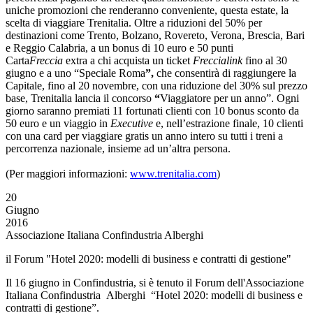
uniche promozioni che renderanno conveniente, questa estate, la
scelta di viaggiare Trenitalia. Oltre a riduzioni del 50% per
destinazioni come Trento, Bolzano, Rovereto, Verona, Brescia, Bari
e Reggio Calabria, a un bonus di 10 euro e 50 punti
Carta
Freccia
extra a chi acquista un ticket
Freccialink
fino al 30
giugno e a uno “Speciale Roma
”,
che consentirà di raggiungere la
Capitale, fino al 20 novembre, con una riduzione del 30% sul prezzo
base, Trenitalia lancia il concorso
“
Viaggiatore per un anno”. Ogni
giorno saranno premiati 11 fortunati clienti con 10 bonus sconto da
50 euro e un viaggio in
Executive
e, nell’estrazione finale, 10 clienti
con una card per viaggiare gratis un anno intero su tutti i treni a
percorrenza nazionale, insieme ad un’altra persona.
(Per maggiori informazioni:
www.trenitalia.com
)
20
Giugno
2016
Associazione Italiana Confindustria Alberghi
il Forum "Hotel 2020: modelli di business e contratti di gestione"
Il 16 giugno in Confindustria, si è tenuto il Forum dell'Associazione
Italiana Confindustria Alberghi “Hotel 2020: modelli di business e
contratti di gestione”.