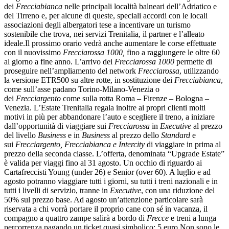
dei
Frecciabianca
nelle principali località balneari dell’Adriatico e
del Tirreno e, per alcune di queste, speciali accordi con le locali
associazioni degli albergatori tese a incentivare un turismo
sostenibile che trova, nei servizi Trenitalia, il partner e l’alleato
ideale.Il prossimo orario vedrà anche aumentare le corse effettuate
con il nuovissimo
Frecciarossa 1000,
fino a raggiungere le oltre 60
al giorno a fine anno. L’arrivo dei
Frecciarossa 1000
permette di
proseguire nell’ampliamento del network
Frecciarossa
, utilizzando
la versione ETR500 su altre rotte, in sostituzione dei
Frecciabianca
,
come sull’asse padano Torino-Milano-Venezia o
dei
Frecciargento
come sulla rotta Roma – Firenze – Bologna –
Venezia. L’Estate Trenitalia regala inoltre ai propri clienti molti
motivi in più per abbandonare l’auto e scegliere il treno, a iniziare
dall’opportunità di viaggiare sui
Frecciarossa
in
Executive
al prezzo
del livello
Business
e in
Business
al prezzo dello
Standard
e
sui
Frecciargento, Frecciabianca e Intercity
di viaggiare in prima al
prezzo della seconda classe. L’offerta, denominata “Upgrade Estate”
è valida per viaggi fino al 31 agosto. Un occhio di riguardo ai
Cartafreccisti Young (under 26) e Senior (over 60). A luglio e ad
agosto potranno viaggiare tutti i giorni, su tutti i treni nazionali e in
tutti i livelli di servizio, tranne in
Executive
, con una riduzione del
50% sul prezzo base. Ad agosto un’attenzione particolare sarà
riservata a chi vorrà portare il proprio cane con sé in vacanza, il
compagno a quattro zampe salirà a bordo di
Frecce
e treni a lunga
percorrenza pagando un ticket quasi simbolico: 5 euro.Non sono le