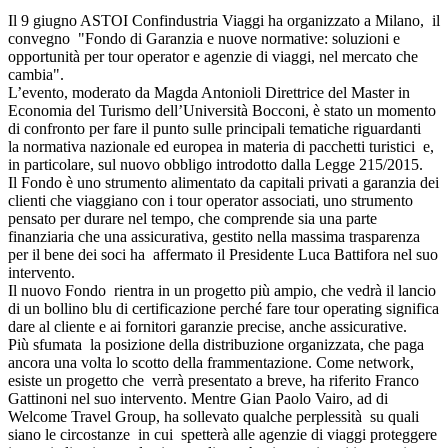
Il 9 giugno ASTOI Confindustria Viaggi ha organizzato a Milano, il
convegno "Fondo di Garanzia e nuove normative: soluzioni e
opportunità per tour operator e agenzie di viaggi, nel mercato che
cambia".
L’evento, moderato da Magda Antonioli Direttrice del Master in
Economia del Turismo dell’Università Bocconi, è stato un momento
di confronto per fare il punto sulle principali tematiche riguardanti
la normativa nazionale ed europea in materia di pacchetti turistici e,
in particolare, sul nuovo obbligo introdotto dalla Legge 215/2015.
Il Fondo è uno strumento alimentato da capitali privati a garanzia dei
clienti che viaggiano con i tour operator associati, uno strumento
pensato per durare nel tempo, che comprende sia una parte
finanziaria che una assicurativa, gestito nella massima trasparenza
per il bene dei soci ha affermato il Presidente Luca Battifora nel suo
intervento.
Il nuovo Fondo rientra in un progetto più ampio, che vedrà il lancio
di un bollino blu di certificazione perché fare tour operating significa
dare al cliente e ai fornitori garanzie precise, anche assicurative.
Più sfumata la posizione della distribuzione organizzata, che paga
ancora una volta lo scotto della frammentazione. Come network,
esiste un progetto che verrà presentato a breve, ha riferito Franco
Gattinoni nel suo intervento. Mentre Gian Paolo Vairo, ad di
Welcome Travel Group, ha sollevato qualche perplessità su quali
siano le circostanze in cui spetterà alle agenzie di viaggi proteggere