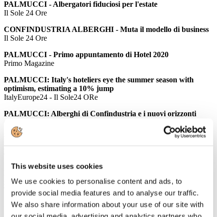
PALMUCCI - Albergatori fiduciosi per l'estate
Il Sole 24 Ore
CONFINDUSTRIA ALBERGHI - Muta il modello di business
Il Sole 24 Ore
PALMUCCI - Primo appuntamento di Hotel 2020
Primo Magazine
PALMUCCI: Italy's hoteliers eye the summer season with
optimism, estimating a 10% jump
ItalyEurope24 - Il Sole24 ORe
PALMUCCI: Alberghi di Confindustria e i nuovi orizzonti
GUIDA VIAGGI
PALMUCCI: Separare proprietà immobiliare da gestione
alberghiera: la ricetta di Cdp a Hotel 2020 di Aica
TTGITALIA
This website uses cookies
PALMUCCI: Cresce l'interesse per le forme alternative di
We use cookies to personalise content and ads, to
gestione alberghiera
TRAVELNOSTOP
provide social media features and to analyse our traffic.
We also share information about your use of our site with
Comunicati Stampa
our social media, advertising and analytics partners who