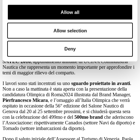
CONVENTION UCINA SATEC 2016: GLI STRUMENTI PER
GUARDARE AL FUTURO AL CENTRO DELLA
TRADIZIONALE GIORNATA DI STUDIO
Allow all
BARETTA, MEF: SIAMO AL VOSTRO FIANCO
DEMARIA, GUARDIAMO AVANTI con fiducia
Allow selection
FESTEGGIANDO IL NOSTRO 500MO BRAND
ASSOCIATO
LEASING NAUTICO: +44%
Deny
Si è tenuta questa mattina a Venezia la
Convention UCINA
SATEC 2016
, appuntamento annuale di UCINA Confindustria
Nautica che rappresenta un momento importante per approfondire i
temi di maggior rilievo del comparto.
I lavori sono stati incentrati su uno
sguardo proiettato in avanti
.
Non a caso la mattinata è stata aperta con la presentazione della
candidatura Olimpica di Roma2024 illustrata dal Brand Manager,
Pierfrancesco Micara
, e l’omaggio all’Italia Olimpica che verrà
ospitato in occasione della 56° edizione del Salone Nautico di
Genova dal 20 al 25 settembre prossimi, e si chiuderà questa sera
con la celebrazione del 499mo e del
500mo brand
che aderiscono
l’Associazione: rispettivamente Canados (settore Navi da diporto) e
Tornado (settore imbarcazioni da diporto).
Dopo il saluto iniziale dell’Assessore al Turismo di Venezia, Paola