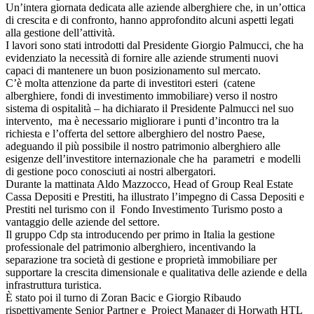
Un’intera giornata dedicata alle aziende alberghiere che, in un’ottica
di crescita e di confronto, hanno approfondito alcuni aspetti legati
alla gestione dell’attività.
I lavori sono stati introdotti dal Presidente Giorgio Palmucci, che ha
evidenziato la necessità di fornire alle aziende strumenti nuovi
capaci di mantenere un buon posizionamento sul mercato.
C’è molta attenzione da parte di investitori esteri (catene
alberghiere, fondi di investimento immobiliare) verso il nostro
sistema di ospitalità – ha dichiarato il Presidente Palmucci nel suo
intervento, ma è necessario migliorare i punti d’incontro tra la
richiesta e l’offerta del settore alberghiero del nostro Paese,
adeguando il più possibile il nostro patrimonio alberghiero alle
esigenze dell’investitore internazionale che ha parametri e modelli
di gestione poco conosciuti ai nostri albergatori.
Durante la mattinata Aldo Mazzocco, Head of Group Real Estate
Cassa Depositi e Prestiti, ha illustrato l’impegno di Cassa Depositi e
Prestiti nel turismo con il Fondo Investimento Turismo posto a
vantaggio delle aziende del settore.
Il gruppo Cdp sta introducendo per primo in Italia la gestione
professionale del patrimonio alberghiero, incentivando la
separazione tra società di gestione e proprietà immobiliare per
supportare la crescita dimensionale e qualitativa delle aziende e della
infrastruttura turistica.
È stato poi il turno di Zoran Bacic e Giorgio Ribaudo
rispettivamente Senior Partner e Project Manager di Horwath HTL