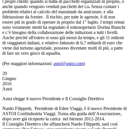
i propri clienti: quando si tratta di pacchetti organizzati in proprio, o
anche quando vengono venduti pacchetti dei t.o
.
Senza contare i
problemi relativi al calcolo del massimale da assicurare, e alla
fideiussione da fornire. Il rischio, per tutte le agenzie, è di non
essere più in grado di operare in proprio dal 1° luglio. I tempi ormai
sono veramente stretti ha segnalato il sottosegretario Dorina Bianchi
e c’è bisogno della collaborazione delle istituzioni a tutti i livelli.
Anche perché all'estero si sono già mossi da tempo, e gli 11 milioni
di viaggiatori italiani, e relativo fatturato di 6,7 miliardi di euro che
viene dal turismo agenziale, possono diventare molti di più, a patto
di fare un vero gioco di squadra.
(Per maggiori informazioni:
astoi@astoi.com
)
20
Giugno
2016
Astoi
Astoi elegge il nuovo Presidente e Il Consiglio Direttivo
Nardo Filippetti, Presidente di Eden Viaggi, è il nuovo Presidente di
ASTOI Confindustria Viaggi. Torna alla guida dell’Associazione,
dopo aver già ricoperto la carica nel biennio 2012-2014.
Il Consiglio Direttivo che affiancherà Nardo Filippetti, sarà così