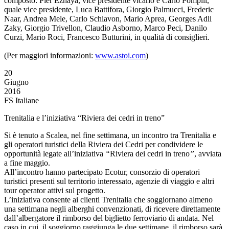
composto: Pier Ezhaya, vice presidente vicario e Carlo Pompili,
quale vice presidente, Luca Battifora, Giorgio Palmucci, Frederic
Naar, Andrea Mele, Carlo Schiavon, Mario Aprea, Georges Adli
Zaky, Giorgio Trivellon, Claudio Asborno, Marco Peci, Danilo
Curzi, Mario Roci, Francesco Butturini, in qualità di consiglieri.
(Per maggiori informazioni:
www.astoi.com
)
20
Giugno
2016
FS Italiane
Trenitalia e l’iniziativa “Riviera dei cedri in treno”
Si è tenuto a Scalea, nel fine settimana, un incontro tra Trenitalia e
gli operatori turistici della Riviera dei Cedri per condividere le
opportunità legate all’iniziativa
“
Riviera dei cedri in treno
”
, avviata
a fine maggio.
All’incontro hanno partecipato Ecotur, consorzio di operatori
turistici presenti sul territorio interessato, agenzie di viaggio e altri
tour operator attivi sul progetto.
L’iniziativa consente ai clienti Trenitalia che soggiornano almeno
una settimana negli alberghi convenzionati, di ricevere direttamente
dall’albergatore il rimborso del biglietto ferroviario di andata. Nel
caso in cui il soggiorno raggiunga le due settimane, il rimborso sarà