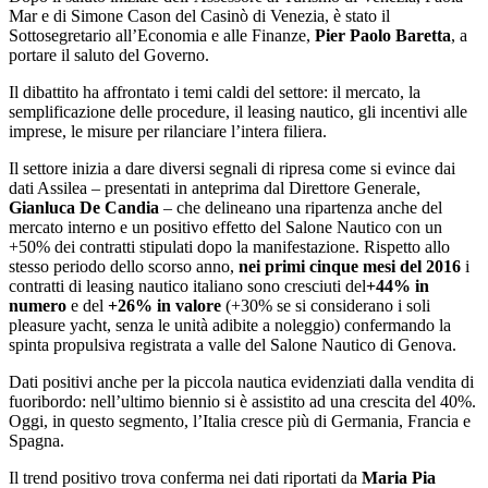
Mar e di Simone Cason del Casinò di Venezia, è stato il
Sottosegretario all’Economia e alle Finanze,
Pier Paolo Baretta
, a
portare il saluto del Governo.
Il dibattito ha affrontato i temi caldi del settore: il mercato, la
semplificazione delle procedure, il leasing nautico, gli incentivi alle
imprese, le misure per rilanciare l’intera filiera.
Il settore inizia a dare diversi segnali di ripresa come si evince dai
dati Assilea – presentati in anteprima dal Direttore Generale,
Gianluca De Candia
– che delineano una ripartenza anche del
mercato interno e un positivo effetto del Salone Nautico con un
+50% dei contratti stipulati dopo la manifestazione. Rispetto allo
stesso periodo dello scorso anno,
nei primi cinque mesi del 2016
i
contratti di leasing nautico italiano sono cresciuti del
+44% in
numero
e del
+26% in valore
(+30% se si considerano i soli
pleasure yacht, senza le unità adibite a noleggio) confermando la
spinta propulsiva registrata a valle del Salone Nautico di Genova.
Dati positivi anche per la piccola nautica evidenziati dalla vendita di
fuoribordo: nell’ultimo biennio si è assistito ad una crescita del 40%.
Oggi, in questo segmento, l’Italia cresce più di Germania, Francia e
Spagna.
Il trend positivo trova conferma nei dati riportati da
Maria Pia