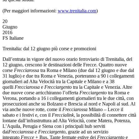
(Per maggiori informazioni:
www.trenitalia.com
)
20
Giugno
2016
FS Italiane
Trenitalia: dal 12 giugno più corse e promozioni
Dall’entrata in vigore del nuovo orario ferroviario di Trenitalia, del
12 giugno, crescono le destinazioni delle Frecce. Quattro nuove
corse
Frecciarossa
tra Roma e Milano (due dal 12 giugno e due dal
31 luglio) e due tra Roma e Venezia, porteranno a 90 i collegamenti
giornalieri ad Alta Velocità tra la Capitale e Milano e a 38
quelli
Frecciarossa
e
Frecciargento
tra la Capitale e Venezia. Altre
due nuove corse arricchiranno l’offerta
Frecciargento
tra Roma e
Verona, portando a 16 i collegamenti giornalieri tra le due città, con
prosecuzioni anche su Bolzano e Brescia al nord e Napoli al sud. Al
via anche nuove rotte, come il
Frecciarossa
Milano – Lecce il
sabato e i festivi e, con il
Freccialink
, la possibilità di connettere città
lontane dall’infrastruttura ad Alta Velocità, come Matera, Potenza,
L’Aquila, Perugia e Siena con i principali hub serviti
dai
Frecciarossa e Frecciargento
, grazie ad un servizio
integrato
Frecce
+ Bus. Tante fermate estive dei
Frecciargento
e