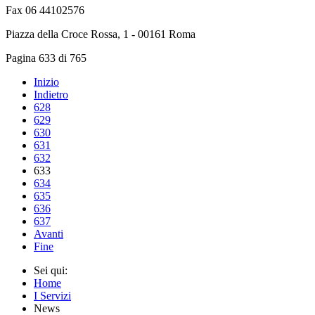
Fax 06 44102576
Piazza della Croce Rossa, 1 - 00161 Roma
Pagina 633 di 765
Inizio
Indietro
628
629
630
631
632
633
634
635
636
637
Avanti
Fine
Sei qui:
Home
I Servizi
News