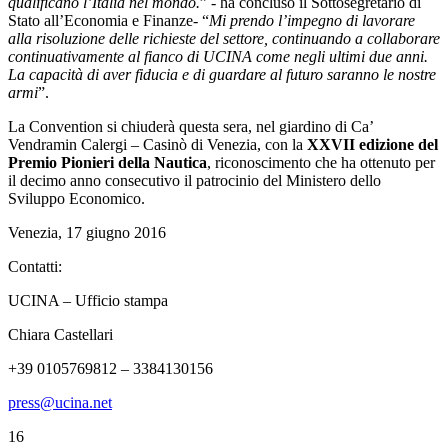
qualificano l’Italia nel mondo.
” - ha concluso il Sottosegretario di
Stato all’Economia e Finanze- “
Mi prendo l’impegno di lavorare
alla risoluzione delle richieste del settore, continuando a collaborare
continuativamente al fianco di UCINA come negli ultimi due anni.
La capacità di aver fiducia e di guardare al futuro saranno le nostre
armi
”.
La Convention si chiuderà questa sera, nel giardino di Ca’
Vendramin Calergi – Casinò di Venezia, con la
XXVII edizione del
Premio Pionieri della Nautica
, riconoscimento che ha ottenuto per
il decimo anno consecutivo il patrocinio del Ministero dello
Sviluppo Economico.
Venezia, 17 giugno 2016
Contatti:
UCINA – Ufficio stampa
Chiara Castellari
+39 0105769812 – 3384130156
press@ucina.net
16