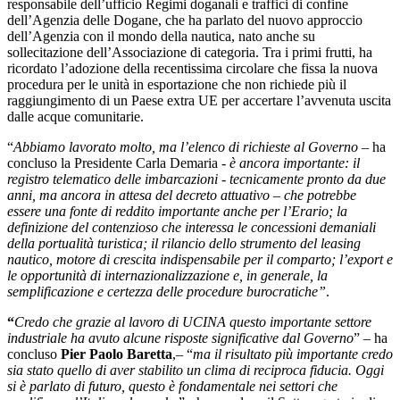
responsabile dell’ufficio Regimi doganali e traffici di confine
dell’Agenzia delle Dogane, che ha parlato del nuovo approccio
dell’Agenzia con il mondo della nautica, nato anche su
sollecitazione dell’Associazione di categoria. Tra i primi frutti, ha
ricordato l’adozione della recentissima circolare che fissa la nuova
procedura per le unità in esportazione che non richiede più il
raggiungimento di un Paese extra UE per accertare l’avvenuta uscita
dalle acque comunitarie.
“
Abbiamo lavorato molto, ma l’elenco di richieste al Governo
– ha
concluso la Presidente Carla Demaria -
è ancora importante: il
registro telematico delle imbarcazioni - tecnicamente pronto da due
anni, ma ancora in attesa del decreto attuativo – che potrebbe
essere una fonte di reddito importante anche per l’Erario; la
definizione del contenzioso che interessa le concessioni demaniali
della portualità turistica; il rilancio dello strumento del leasing
nautico, motore di crescita indispensabile per il comparto; l’export e
le opportunità di internazionalizzazione e, in generale, la
semplificazione e certezza delle procedure burocratiche”
.
“
Credo che grazie al lavoro di UCINA questo importante settore
industriale ha avuto alcune risposte significative dal Governo
” – ha
concluso
Pier Paolo Baretta
,– “
ma il risultato più importante credo
sia stato quello di aver stabilito un clima di reciproca fiducia. Oggi
si è parlato di futuro, questo è fondamentale nei settori che