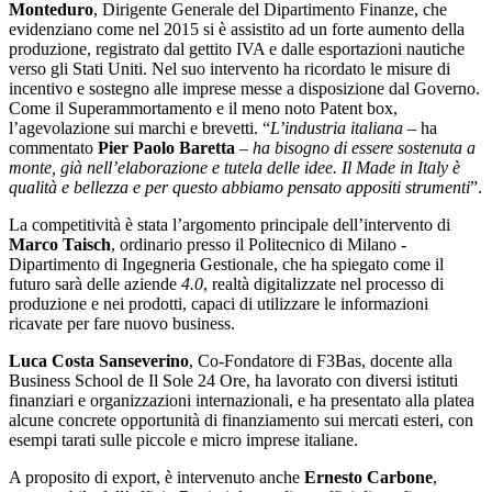
Monteduro
, Dirigente Generale del Dipartimento Finanze, che
evidenziano come nel 2015 si è assistito ad un forte aumento della
produzione, registrato dal gettito IVA e dalle esportazioni nautiche
verso gli Stati Uniti. Nel suo intervento ha ricordato le misure di
incentivo e sostegno alle imprese messe a disposizione dal Governo.
Come il Superammortamento e il meno noto Patent box,
l’agevolazione sui marchi e brevetti. “
L’industria italiana
– ha
commentato
Pier Paolo Baretta
–
ha bisogno di essere sostenuta a
monte, già nell’elaborazione e tutela delle idee. Il Made in Italy è
qualità e bellezza e per questo abbiamo pensato appositi strumenti
”.
La competitività è stata l’argomento principale dell’intervento di
Marco Taisch
, ordinario presso il Politecnico di Milano -
Dipartimento di Ingegneria Gestionale, che ha spiegato come il
futuro sarà delle aziende
4.0
, realtà digitalizzate nel processo di
produzione e nei prodotti, capaci di utilizzare le informazioni
ricavate per fare nuovo business.
Luca Costa Sanseverino
, Co-Fondatore di F3Bas, docente alla
Business School de Il Sole 24 Ore, ha lavorato con diversi istituti
finanziari e organizzazioni internazionali, e ha presentato alla platea
alcune concrete opportunità di finanziamento sui mercati esteri, con
esempi tarati sulle piccole e micro imprese italiane.
A proposito di export, è intervenuto anche
Ernesto Carbone
,