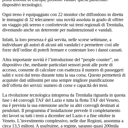
dispositivi tecnologici.
Ogni treno è equipaggiato con 22 monitor che diffondono in diretta
le immagini di 32 telecamere: una novità assoluta in grado di offrire
un viaggio più sereno e confortevole sui treni regionali di Trenitalia,
diventando anche un deterrente per malintenzionati e vandali.
Infatti, la loro presenza è già servita, nelle scorse settimane, a
individuare gli autori di alcuni atti vandalici e permettere così alle
forze dell’ordine di poterli fermare e contestare loro i danni causati.
Altra importante novità è l’introduzione del “people counter”, un
dispositivo che, mediante particolari sensori posti alle porte di
accesso, consente di calcolare con esattezza il numero di passeggeri
saliti e scesi dal treno durante tutta la sua corsa. Questo permetterà di
acquisire dati utilissimi per una sempre migliore pianificazione
dell’offerta dei servizi: numero di corse e capacità dei treni.
La rivoluzione tecnologica intrapresa da Trenitalia riguarda in questa
fase i 44 convogli TAF del Lazio e tutta la flotta TAF del Veneto,
ma è prevista la sua estensione anche su altri convogli destinati ai
pendolari. Il programma d’installazione prevede il completamento
dei lavori su tutti i treni a dicembre nel Lazio e a fine ottobre in
Veneto. L’investimento complessivo, nelle due Regioni, assomma a
circa 13,5 milioni. A usufruirne, a regime, saranno quasi 200mila