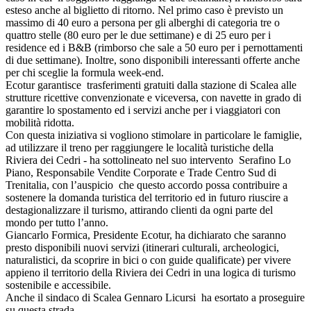
esteso anche al biglietto di ritorno. Nel primo caso è previsto un
massimo di 40 euro a persona per gli alberghi di categoria tre o
quattro stelle (80 euro per le due settimane) e di 25 euro per i
residence ed i B&B (rimborso che sale a 50 euro per i pernottamenti
di due settimane). Inoltre, sono disponibili interessanti offerte anche
per chi sceglie la formula week-end.
Ecotur garantisce trasferimenti gratuiti dalla stazione di Scalea alle
strutture ricettive convenzionate e viceversa, con navette in grado di
garantire lo spostamento ed i servizi anche per i viaggiatori con
mobilità ridotta.
Con questa iniziativa si vogliono stimolare in particolare le famiglie,
ad utilizzare il treno per raggiungere le località turistiche della
Riviera dei Cedri - ha sottolineato nel suo intervento Serafino Lo
Piano, Responsabile Vendite Corporate e Trade Centro Sud di
Trenitalia, con l’auspicio che questo accordo possa contribuire a
sostenere la domanda turistica del territorio ed in futuro riuscire a
destagionalizzare il turismo, attirando clienti da ogni parte del
mondo per tutto l’anno.
Giancarlo Formica, Presidente Ecotur, ha dichiarato che saranno
presto disponibili nuovi servizi (itinerari culturali, archeologici,
naturalistici, da scoprire in bici o con guide qualificate) per vivere
appieno il territorio della Riviera dei Cedri in una logica di turismo
sostenibile e accessibile.
Anche il sindaco di Scalea Gennaro Licursi ha esortato a proseguire
su questa strada.