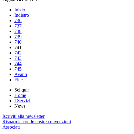
Inizio
Indietro
736
737
738
739
740
741
742
743
744
745
Avanti
Fine
Sei qui:
Home
I Servizi
News
Iscriviti alla newsletter
Risparmia con le nostre convenzioni
Associati