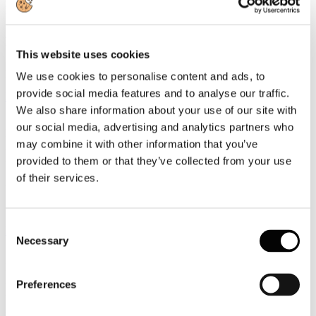
Documenti
Atti del Convegno: "Lo sviluppo delle Reti d'impresa nel settore
turistico"
This website uses cookies
Strumenti, metodologie ed azioni per favorire ed accompagnare i
processi di networking: scarica tutte le presentazioni dei relatori
We use cookies to personalise content and ads, to
provide social media features and to analyse our traffic.
Leggi tutto...
We also share information about your use of our site with
13
our social media, advertising and analytics partners who
Dicembre
may combine it with other information that you’ve
2013
Astoi
provided to them or that they’ve collected from your use
of their services.
ASTOI NewsOnLine - Periodo dal 9 al 13 dicembre 2013
Consent
Leggi tutto...
Necessary
Selection
13
Dicembre
2013
Preferences
Associazione Italiana Confindustria Alberghi