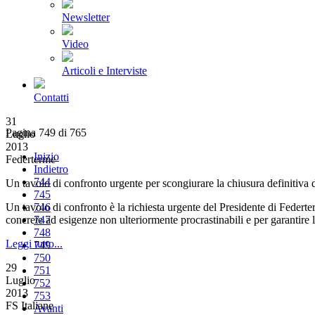
Newsletter
Video
Articoli e Interviste
Contatti
31
Pagina 749 di 765
Luglio
2013
Inizio
Federterme
Indietro
744
Un tavolo di confronto urgente per scongiurare la chiusura definitiva 
745
Un tavolo di confronto è la richiesta urgente del Presidente di Federte
746
concrete ad esigenze non ulteriormente procrastinabili e per garantire
747
748
Leggi tutto...
749
750
29
751
Luglio
752
2013
753
FS Italiane
Avanti