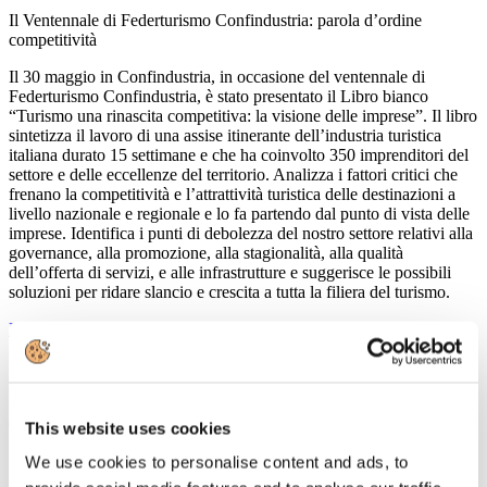
Il Ventennale di Federturismo Confindustria: parola d’ordine
competitività
Il 30 maggio in Confindustria, in occasione del ventennale di
Federturismo Confindustria, è stato presentato il Libro bianco
“Turismo una rinascita competitiva: la visione delle imprese”. Il libro
sintetizza il lavoro di una assise itinerante dell’industria turistica
italiana durato 15 settimane e che ha coinvolto 350 imprenditori del
settore e delle eccellenze del territorio. Analizza i fattori critici che
frenano la competitività e l’attrattività turistica delle destinazioni a
livello nazionale e regionale e lo fa partendo dal punto di vista delle
imprese. Identifica i punti di debolezza del nostro settore relativi alla
governance, alla promozione, alla stagionalità, alla qualità
dell’offerta di servizi, e alle infrastrutture e suggerisce le possibili
soluzioni per ridare slancio e crescita a tutta la filiera del turismo.
Leggi tutto...
15
Maggio
2013
Confindustria Nord Sardegna
This website uses cookies
Seminario sul turismo
We use cookies to personalise content and ads, to