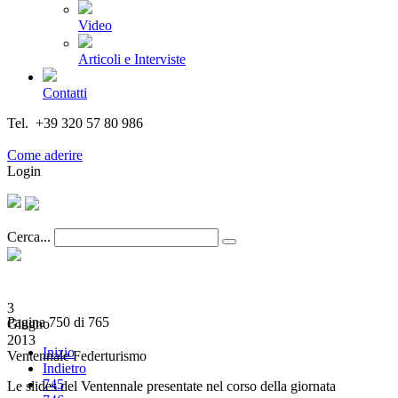
Video
Articoli e Interviste
Contatti
Tel. +39 320 57 80 986
Email segreteria@federturismo.it
Come aderire
Login
Cerca...
3
Pagina 750 di 765
Giugno
2013
Inizio
Ventennale Federturismo
Indietro
745
Le slides del Ventennale presentate nel corso della giornata