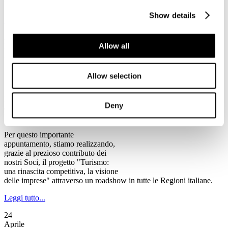
rischio chiusura, tra cui alcune anche di rilevanza storica".
Show details
Leggi tutto...
2
Allow all
Maggio
2013
Ventennale Federturismo
Allow selection
Il Programma del Ventennale di Federturismo
Federturismo Confindustria celebra
Deny
quest’anno il suo primo
Ventennale.
Per questo importante
appuntamento, stiamo realizzando,
grazie al prezioso contributo dei
nostri Soci, il progetto "Turismo:
una rinascita competitiva, la visione
delle imprese" attraverso un roadshow in tutte le Regioni italiane.
Leggi tutto...
24
Aprile