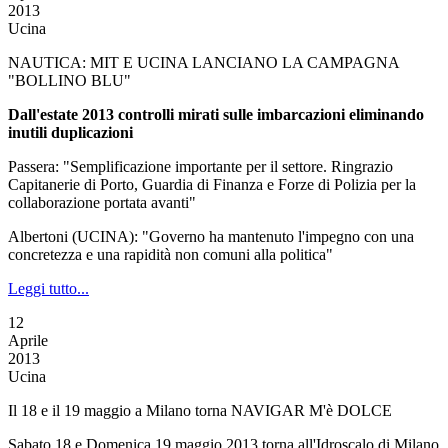
2013
Ucina
NAUTICA: MIT E UCINA LANCIANO LA CAMPAGNA
"BOLLINO BLU"
Dall'estate 2013 controlli mirati sulle imbarcazioni eliminando
inutili duplicazioni
Passera: "Semplificazione importante per il settore. Ringrazio
Capitanerie di Porto, Guardia di Finanza e Forze di Polizia per la
collaborazione portata avanti"
Albertoni (UCINA): "Governo ha mantenuto l'impegno con una
concretezza e una rapidità non comuni alla politica"
Leggi tutto...
12
Aprile
2013
Ucina
Il 18 e il 19 maggio a Milano torna NAVIGAR M'è DOLCE
Sabato 18 e Domenica 19 maggio 2013 torna all'Idroscalo di Milano