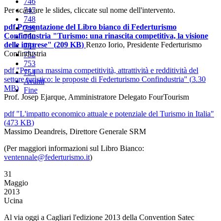
746
Per scaricare le slides, cliccate sul nome dell'intervento.
747
748
pdf
Presentazione del Libro bianco di Federturismo
749
Confindustria "Turismo: una rinascita competitiva, la visione
750
delle imprese"
(
209 KB
)
Renzo Iorio, Presidente Federturismo
751
Confindustria
752
753
pdf
"Per una massima competitività, attrattività e redditività del
754
settore turistico: le proposte di Federturismo Confindustria"
(
3.30
Avanti
MB
)
Fine
Prof. Josep Ejarque, Amministratore Delegato FourTourism
pdf
"L'impatto economico attuale e potenziale del Turismo in Italia"
(
473 KB
)
Massimo Deandreis, Direttore Generale SRM
(Per maggiori informazioni sul Libro Bianco:
ventennale@federturismo.it
)
31
Maggio
2013
Ucina
Al via oggi a Cagliari l'edizione 2013 della Convention Satec