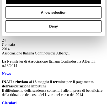
Nell’attuale panorama turistico l’universo delle reviews ha assunto
un ruolo sempre maggiore. Le Aziende del settore necessitano di
Allow selection
una conoscenza approfondita per acquisire maggiore tecniche di
utilizzo degli strumenti on-line in un’ottica di crescita e di sviluppo
per il proprio business.
Deny
Leggi tutto...
24
Gennaio
2014
Associazione Italiana Confindustria Alberghi
La Newsletter di Associazione Italiana Confindustria Alberghi
n.13/2014
News
INAIL: rinviato al 16 maggio il termine per il pagamento
dell’assicurazione infortuni
Il differimento della scadenza consentirà alle imprese di beneficiare
della riduzione del costo del lavoro nel corso del 2014
Circolari