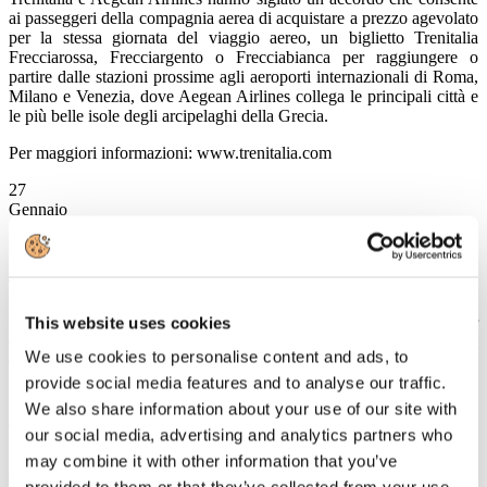
ai passeggeri della compagnia aerea di acquistare a prezzo agevolato
per la stessa giornata del viaggio aereo, un biglietto Trenitalia
Frecciarossa, Frecciargento o Frecciabianca per raggiungere o
partire dalle stazioni prossime agli aeroporti internazionali di Roma,
Milano e Venezia, dove Aegean Airlines collega le principali città e
le più belle isole degli arcipelaghi della Grecia.
Per maggiori informazioni: www.trenitalia.com
27
Gennaio
2014
FS Italiane
Trenitalia e Bologna Fiere insieme per la promozione Carta Freccia
Biglietti d’ingresso al prezzo di uno e una corsia preferenziale per
This website uses cookies
entrare alla Fiera di Bologna sono i vantaggi riservati ai soci
We use cookies to personalise content and ads, to
CartaFreccia che raggiungeranno il capoluogo emiliano con le
Frecce Trenitalia.
provide social media features and to analyse our traffic.
We also share information about your use of our site with
Leggi tutto...
our social media, advertising and analytics partners who
27
may combine it with other information that you’ve
Gennaio