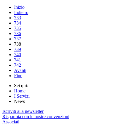
Inizio
Indietro
733
734
735
736
737
738
739
740
741
742
Avanti
Fine
Sei qui:
Home
I Servizi
News
Iscriviti alla newsletter
Risparmia con le nostre convenzioni
Associati