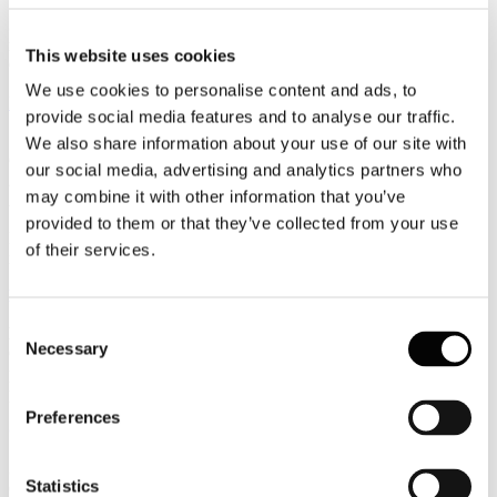
Scadenze del versamento della IUC, della "mini IMU" e della
maggiorazione TARES
This website uses cookies
Comunicato del Ministero dell'Economia e delle Finanze
We use cookies to personalise content and ads, to
Leggi tutto...
provide social media features and to analyse our traffic.
17
We also share information about your use of our site with
Gennaio
our social media, advertising and analytics partners who
2014
may combine it with other information that you’ve
Associazione Italiana Confindustria Alberghi
provided to them or that they’ve collected from your use
La Newsletter di Associazione Italiana Confindustria Alberghi
of their services.
n.8/2014
News
Consent
Nuova modulistica fiscale 2014
Necessary
Selection
On line i primi modelli “ufficiali” che segnano la fine della fase di
prova. Pochi ritocchi e qualche variazione rispetto ai prototipi
pubblicati il mese scorso
Preferences
Circolari
SIAE TARIFFE 2014 e VERIFICHE MAV n. 7 del 16/01/2014
Statistics
Controllo dei dati riportati nei MAV Siae prima del pagamento -