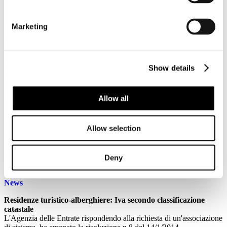
Scadenza 28 febbraio 2014
A TU PER TU CON TRIPADVISOR: OPPORTUNITÀ O
Marketing
MINACCIA PER LE IMPRESE ALBERGHIERE? 27
GENNAIO ORE 14,30 MATERA n. 8 del 16/01/2014
Nell’ambito del percorso di confronto con TripAdvisor, il più
importante sito di recensioni turistiche del mondo, un nuovo
Show details
incontro a MATERA per approfondire temi e problemi del settore
alberghiero.
Leggi tutto...
Allow all
16
Gennaio
Allow selection
2014
Associazione Italiana Confindustria Alberghi
La Newsletter di Associazione Italiana Confindustria Alberghi
Deny
n.7/2014
News
Residenze turistico-alberghiere: Iva secondo classificazione
catastale
L'Agenzia delle Entrate rispondendo alla richiesta di un'associazione