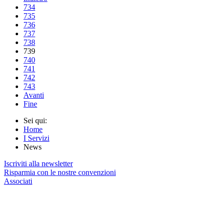
734
735
736
737
738
739
740
741
742
743
Avanti
Fine
Sei qui:
Home
I Servizi
News
Iscriviti alla newsletter
Risparmia con le nostre convenzioni
Associati