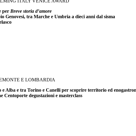
FILMING ITALY VENICE AWARD
ce per
Breve storia d’amore
bio Genovesi, tra Marche e Umbria a dieci anni dal sisma
elasco
PIEMONTE E LOMBARDIA
e Alba e tra Torino e Canelli per scoprire territorio ed enogastr
che Centoporte degustazioni e masterclass