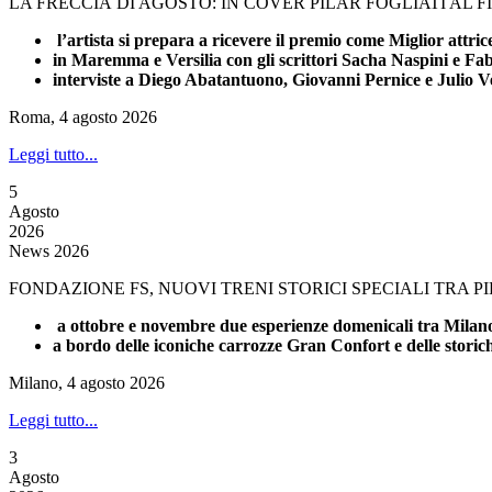
LA FRECCIA DI AGOSTO: IN COVER PILAR FOGLIATI AL 
l’artista si prepara a ricevere il premio come Miglior attri
in Maremma e Versilia con gli scrittori Sacha Naspini e Fa
interviste a Diego Abatantuono, Giovanni Pernice e Julio V
Roma, 4 agosto 2026
Leggi tutto...
5
Agosto
2026
News 2026
FONDAZIONE FS, NUOVI TRENI STORICI SPECIALI TRA 
a ottobre e novembre due esperienze domenicali tra Milano 
a bordo delle iconiche carrozze Gran Confort e delle stori
Milano, 4 agosto 2026
Leggi tutto...
3
Agosto