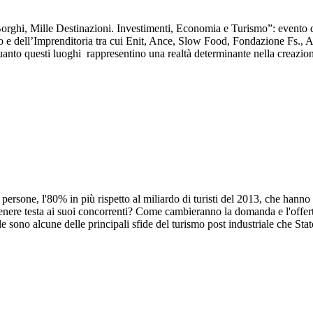
orghi, Mille Destinazioni. Investimenti, Economia e Turismo”: evento d
mo e dell’Imprenditoria tra cui Enit, Ance, Slow Food, Fondazione Fs., Aut
nto questi luoghi rappresentino una realtà determinante nella creazione 
persone, l'80% in più rispetto al miliardo di turisti del 2013, che hanno
a tenere testa ai suoi concorrenti? Come cambieranno la domanda e l'offer
iale sono alcune delle principali sfide del turismo post industriale che St